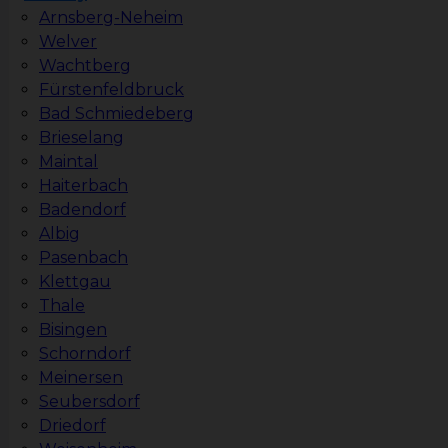
Arnsberg-Neheim
Welver
Wachtberg
Fürstenfeldbruck
Bad Schmiedeberg
Brieselang
Maintal
Haiterbach
Badendorf
Albig
Pasenbach
Klettgau
Thale
Bisingen
Schorndorf
Meinersen
Seubersdorf
Driedorf