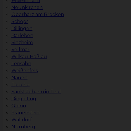
Weisenheim
Neunkirchen
Oberharz am Brocken
Schöps
Dillingen
Barleben
Sinzheim
Vellmar
Wilkau-Haßlau
Lensahn
Weißenfels
Nauen
Tauche
Sankt Johann in Tirol
Dingolfing
Glonn
Frauenstein
Walldorf
Nürnberg