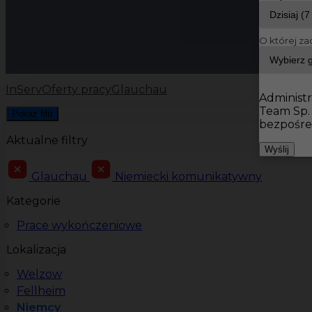
O której za
InServ
Oferty pracy
Glauchau
Administr
Team Sp.
Pokaż filtr
bezpośre
Aktualne filtry
Wyślij
Glauchau
Niemiecki komunikatywny
Kategorie
Prace wykończeniowe
Lokalizacja
Welzow
Fellheim
Niemcy