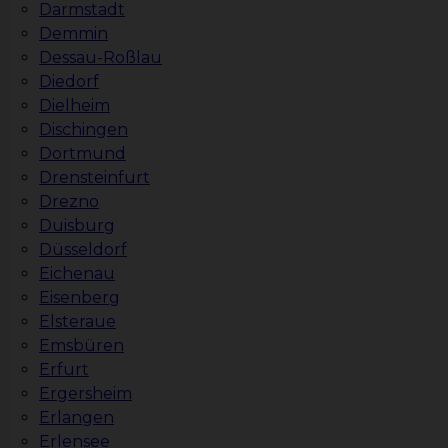
Darmstadt
Demmin
Dessau-Roßlau
Diedorf
Dielheim
Dischingen
Dortmund
Drensteinfurt
Drezno
Duisburg
Düsseldorf
Eichenau
Eisenberg
Elsteraue
Emsbüren
Erfurt
Ergersheim
Erlangen
Erlensee