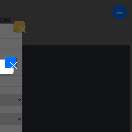
takt
!