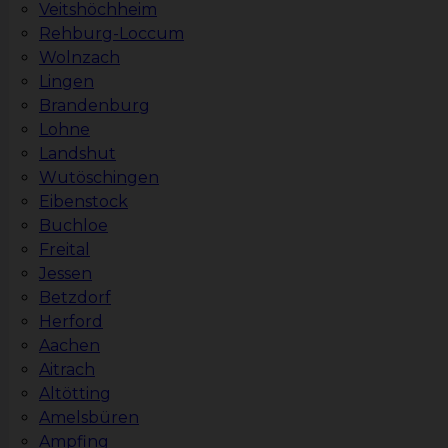
Veitshöchheim
Rehburg-Loccum
Wolnzach
Lingen
Brandenburg
Lohne
Landshut
Wutöschingen
Eibenstock
Buchloe
Freital
Jessen
Betzdorf
Herford
Aachen
Aitrach
Altötting
Amelsbüren
Ampfing