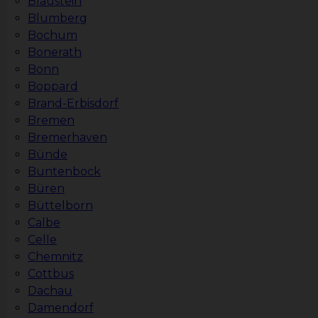
Blaustein
Blumberg
Bochum
Bonerath
Bonn
Boppard
Brand-Erbisdorf
Bremen
Bremerhaven
Bünde
Buntenbock
Büren
Büttelborn
Calbe
Celle
Chemnitz
Cottbus
Dachau
Damendorf