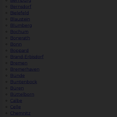
Bernburg
Bernsdorf
Bielefeld
Blaustein
Blumberg
Bochum
Bonerath
Bonn
Boppard
Brand-Erbisdorf
Bremen
Bremerhaven
Bünde
Buntenbock
Büren
Büttelborn
Calbe
Celle
Chemnitz