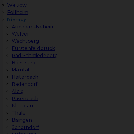
Welzow
Fellheim
Niemcy
Arnsberg-Neheim
Welver
Wachtberg
Fürstenfeldbruck
Bad Schmiedeberg
Brieselang
Maintal
Haiterbach
Badendorf
Albig
Pasenbach
Klettgau
Thale
Bisingen
Schorndorf