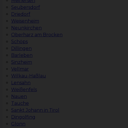
Meinersen
Seubersdorf
Driedorf
Weisenheim
Neunkirchen
Oberharz am Brocken
Schöps
Dillingen
Barleben
Sinzheim
Vellmar
Wilkau-Haßlau
Lensahn
Weißenfels
Nauen
Tauche
Sankt Johann in Tirol
Dingolfing
Glonn