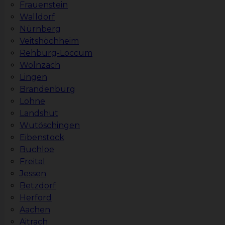
Frauenstein
Walldorf
Nürnberg
Veitshöchheim
Rehburg-Loccum
Wolnzach
Lingen
Brandenburg
Lohne
Landshut
Wutöschingen
Eibenstock
Buchloe
Freital
Jessen
Betzdorf
Herford
Aachen
Aitrach