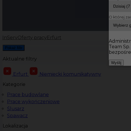
O której za
InServ
Oferty pracy
Erfurt
Administr
Team Sp.
Pokaż filtr
bezpośre
Aktualne filtry
Wyślij
Erfurt
Niemiecki komunikatywny
Kategorie
Prace budowlane
Prace wykończeniowe
Ślusarz
Spawacz
Lokalizacja