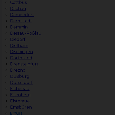
Cottbus
Dachau
Damendorf
Darmstadt
Demmin
Dessau-Roßlau
Diedorf
Dielheim
Dischingen
Dortmund
Drensteinfurt
Drezno
Duisburg
Düsseldorf
Eichenau
Eisenberg
Elsteraue
Emsbüren
Erfurt