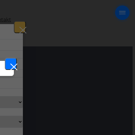
takt
!