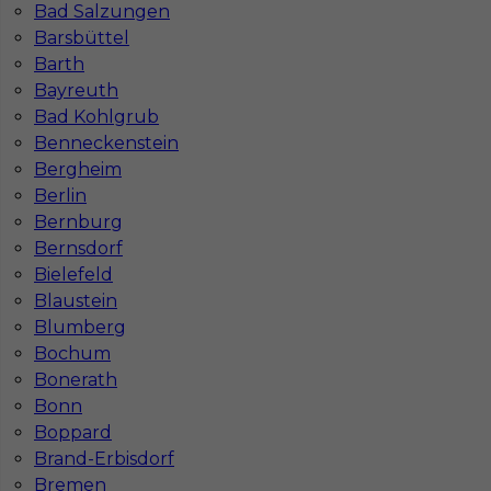
Bad Salzungen
Barsbüttel
Barth
Bayreuth
Bad Kohlgrub
Benneckenstein
Bergheim
Berlin
Mapa ofert pracy
Mapa kategorii
Bernburg
Bernsdorf
Bielefeld
Blaustein
Informacje w sprawie pracy
Blumberg
Telefon:
793-577-977
Bochum
Bonerath
Bonn
Boppard
Dane firmy
Brand-Erbisdorf
In-Serv Team Sp. z o.o.
Bremen