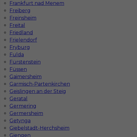
Frankfurt nad Menem
Freiberg
Freinsheim
Freital
Friedland
Frielendorf
Fryburg
Fulda
Fürstenstein
Füssen
Gaimersheim
Garmisch-Partenkirchen
Geislingen an der Steig
Geratal
InServ © 2014 – 2026 | Wszelkie prawa zastrzeżone
Germering
Germersheim
Getynga
Giebelstadt-Herchsheim
Witryna korzysta z ciasteczek
Giengen