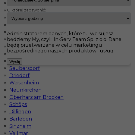
Haiterbach
O której zadzwonić:
Badendorf
InServ
Oferty pracy
Tauche
Albig
Pasenbach
Pokaż filtr
Klettgau
Administratorem danych, które tu wpisujesz
będziemy My, czyli: In-Serv Team Sp. z o.o. Dane
Thale
będą przetwarzane w celu marketingu
Bisingen
bezpośredniego naszych produktów i usług.
Schorndorf
Meinersen
Wyślij
Seubersdorf
Driedorf
Weisenheim
Neunkirchen
Praca za granicą - murarz (m/k)
Oberharz am Brocken
Schöps
Kategoria
Prace budowlane
,
Murarz
Dillingen
Lokalizacja
Tauche
,
Niemcy
Barleben
Sinzheim
Wymagane języki
Niemiecki komunikatywny
Vellmar