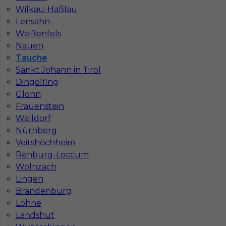
Stawka
19 - 20 € / h
Wilkau-Haßlau
Lensahn
Weißenfels
1
Nauen
Znaleziono 1 wyników
Tauche
Sankt Johann in Tirol
Dingolfing
Glonn
Frauenstein
Walldorf
Najczęściej zadawane pytania (FAQ)
Nürnberg
Veitshöchheim
Rehburg-Loccum
Jak znaleźć pracę za granicą?
Wolnzach
Lingen
Brandenburg
Czy praca Niemcy na budowie nadal się
opłaca przy obecnych kosztach życia?
Lohne
Landshut