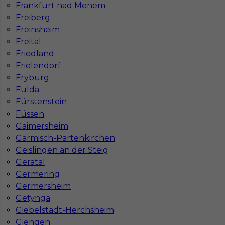
Frankfurt nad Menem
Freiberg
Freinsheim
Freital
Friedland
Frielendorf
Fryburg
Fulda
Fürstenstein
Füssen
Gaimersheim
Garmisch-Partenkirchen
Geislingen an der Steig
Geratal
InServ © 2014 – 2026 | Wszelkie prawa zastrzeżone
Germering
Germersheim
Getynga
Giebelstadt-Herchsheim
Witryna korzysta z ciasteczek
Giengen