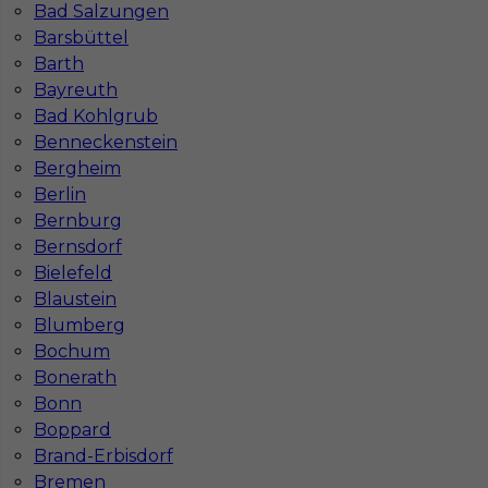
Bad Salzungen
Barsbüttel
Barth
Bayreuth
Bad Kohlgrub
Benneckenstein
Bergheim
Berlin
Mapa ofert pracy
Mapa kategorii
Bernburg
Bernsdorf
Bielefeld
Blaustein
Informacje w sprawie pracy
Blumberg
Telefon:
793-577-977
Bochum
Bonerath
Bonn
Boppard
Dane firmy
Brand-Erbisdorf
In-Serv Team Sp. z o.o.
Bremen