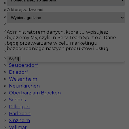
Haiterbach
O której zadzwonić:
Badendorf
InServ
Oferty pracy
Liebenburg
Albig
Pasenbach
Pokaż filtr
Klettgau
Administratorem danych, które tu wpisujesz
będziemy My, czyli: In-Serv Team Sp. z o.o. Dane
Thale
będą przetwarzane w celu marketingu
Bisingen
bezpośredniego naszych produktów i usług.
Schorndorf
Meinersen
Wyślij
Seubersdorf
Driedorf
Weisenheim
Neunkirchen
Praca dla montera okien w Niemczech
Oberharz am Brocken
Schöps
Kategoria
Prace wykończeniowe
,
Monter okien
Dillingen
Lokalizacja
Niemcy
,
Liebenburg
Barleben
Sinzheim
Wymagane języki
Niemiecki komunikatywny
Vellmar