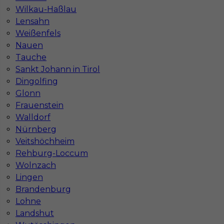
Stawka
18 - 20 € / h
Wilkau-Haßlau
Lensahn
Weißenfels
1
Nauen
Znaleziono 1 wyników
Tauche
Sankt Johann in Tirol
Dingolfing
Glonn
Frauenstein
Walldorf
Najczęściej zadawane pytania (FAQ)
Nürnberg
Veitshöchheim
Rehburg-Loccum
Jak znaleźć pracę za granicą?
Wolnzach
Lingen
Brandenburg
Czy praca Niemcy na budowie nadal się
opłaca przy obecnych kosztach życia?
Lohne
Landshut