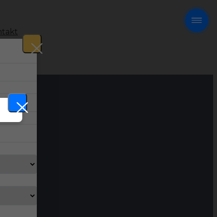
takt
!