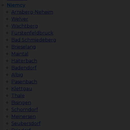
Niemcy
Arnsberg-Neheim
Welver
Wachtberg
Fürstenfeldbruck
Bad Schmiedeberg
Brieselang
Maintal
Haiterbach
Badendorf
Albig
Pasenbach
Klettgau
Thale
Bisingen
Schorndorf
Meinersen
Seubersdorf