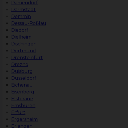
Damendorf
Darmstadt
Demmin
Dessau-Roßlau
Diedorf
Dielheim
Dischingen
Dortmund
Drensteinfurt
Drezno
Duisburg
Düsseldorf
Eichenau
Eisenberg
Elsteraue
Emsbüren
Erfurt
Ergersheim
Erlangen