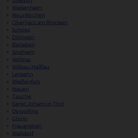
Driedorf
Weisenheim
Neunkirchen
Oberharz am Brocken
Schöps
Dillingen
Barleben
Sinzheim
Vellmar
Wilkau-Haßlau
Lensahn
Weißenfels
Nauen
Tauche
Sankt Johann in Tirol
Dingolfing
Glonn
Frauenstein
Walldorf