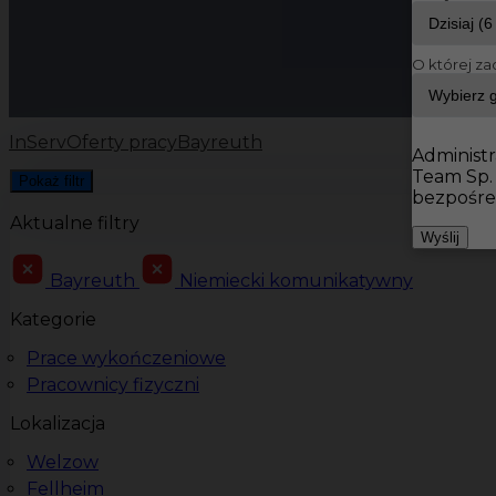
O której za
InServ
Oferty pracy
Bayreuth
Administr
Team Sp.
Pokaż filtr
bezpośre
Aktualne filtry
Wyślij
Bayreuth
Niemiecki komunikatywny
Kategorie
Prace wykończeniowe
Pracownicy fizyczni
Lokalizacja
Welzow
Fellheim