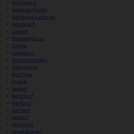
Nürnberg
Veitshöchheim
Rehburg-Loccum
Wolnzach
Lingen
Brandenburg
Lohne
Landshut
Wutöschingen
Eibenstock
Buchloe
Freital
Jessen
Betzdorf
Herford
Aachen
Aitrach
Altötting
Amelsbüren