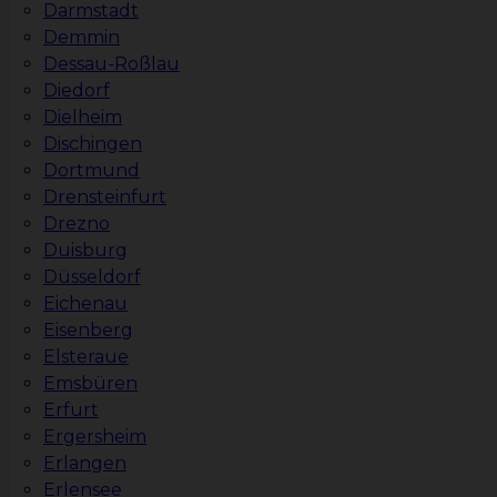
Darmstadt
Demmin
Dessau-Roßlau
Diedorf
Dielheim
Dischingen
Dortmund
Drensteinfurt
Drezno
Duisburg
Düsseldorf
Eichenau
Eisenberg
Elsteraue
Emsbüren
Erfurt
Ergersheim
Erlangen
Erlensee