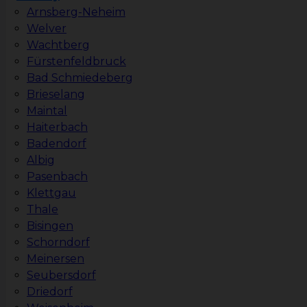
Arnsberg-Neheim
Welver
Wachtberg
Fürstenfeldbruck
Bad Schmiedeberg
Brieselang
Maintal
Haiterbach
Badendorf
Albig
Pasenbach
Klettgau
Thale
Bisingen
Schorndorf
Meinersen
Seubersdorf
Driedorf