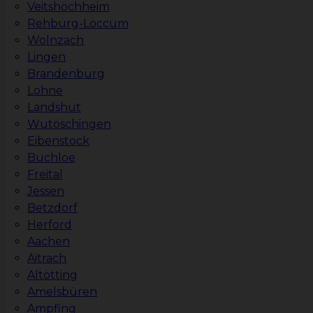
Veitshöchheim
Rehburg-Loccum
Wolnzach
Lingen
Brandenburg
Lohne
Landshut
Wutöschingen
Eibenstock
Buchloe
Freital
Jessen
Betzdorf
Herford
Aachen
Aitrach
Altötting
Amelsbüren
Ampfing