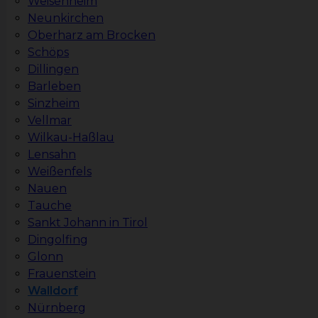
Weisenheim
Neunkirchen
Oberharz am Brocken
Schöps
Dillingen
Barleben
Sinzheim
Vellmar
Wilkau-Haßlau
Lensahn
Weißenfels
Nauen
Tauche
Sankt Johann in Tirol
Dingolfing
Glonn
Frauenstein
Walldorf
Nürnberg