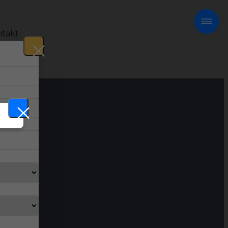
takt
!