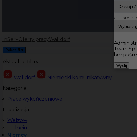
O której za
InServ
Oferty pracy
Walldorf
Administr
Team Sp.
Pokaż filtr
bezpośre
Aktualne filtry
Wyślij
Walldorf
Niemiecki komunikatywny
Kategorie
Prace wykończeniowe
Lokalizacja
Welzow
Fellheim
Niemcy