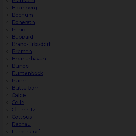
Blaustein
Blumberg
Bochum
Bonerath
Bonn
Boppard
Brand-Erbisdorf
Bremen
Bremerhaven
Bünde
Buntenbock
Büren
Büttelborn
Calbe
Celle
Chemnitz
Cottbus
Dachau
Damendorf