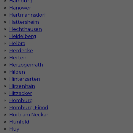
Hamburg
Praca Augsburg
Praca Essen
Hanower
Praca Hamburg
Praca Monachium
Hartmannsdorf
Praca Berlin
Praca Frankfurt
Hattersheim
Praca Hannover
Praca Munster
Hechthausen
Praca Dortmund
Praca Görlitz
Heidelberg
Praca Magdeburg
Praca Stuttgar
Helbra
Herdecke
Herten
Herzogenrath
Hilden
Hinterzarten
Hirzenhain
Hitzacker
Homburg
Homburg-Einöd
Horb am Neckar
Hünfeld
Huy