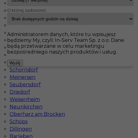
Brieselang
O której zadzwonić:
Maintal
InServ
Oferty pracy
Sinsheim
Haiterbach
Badendorf
Pokaż filtr
Albig
Administratorem danych, które tu wpisujesz
będziemy My, czyli: In-Serv Team Sp. z o.o. Dane
Pasenbach
będą przetwarzane w celu marketingu
Klettgau
bezpośredniego naszych produktów i usług.
Thale
Bisingen
Wyślij
Schorndorf
Meinersen
Seubersdorf
Driedorf
Pomocnik stolarza - praca w Niemczech
Weisenheim
Neunkirchen
Kategoria
Pracownicy fizyczni
,
Pomocnik
Oberharz am Brocken
Lokalizacja
Niemcy
,
Sinsheim
Schöps
Dillingen
Wymagane języki
Niemiecki komunikatywny
Barleben