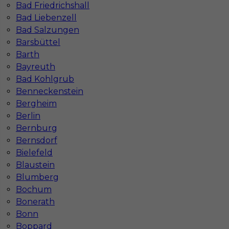
Bad Friedrichshall
Bad Liebenzell
Bad Salzungen
Barsbüttel
Barth
Bayreuth
Stolarz / Monter mebli - praca Niemcy
Bad Kohlgrub
Benneckenstein
Kategoria
Stolarz
Bergheim
Lokalizacja
Niemcy
,
Sinsheim
Berlin
Bernburg
Wymagane języki
Niemiecki komunikatywny
Bernsdorf
Stawka
21 - 22 € / h
Bielefeld
Blaustein
1
Blumberg
Bochum
Znaleziono 4 wyników
Bonerath
Bonn
Boppard