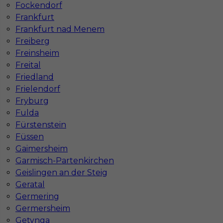
Fockendorf
Mapa ofert pracy
Mapa kategorii
Frankfurt
Frankfurt nad Menem
Freiberg
Freinsheim
Informacje w sprawie pracy
Freital
Telefon:
793-577-977
Friedland
Frielendorf
Fryburg
Fulda
Dane firmy
Fürstenstein
In-Serv Team Sp. z o.o.
Füssen
ul. Bóżnicza 15/6
Gaimersheim
61-751 Poznań, Polen
Garmisch-Partenkirchen
NIP: PL7831822725
Geislingen an der Steig
KRS: 0000855600
Geratal
REGON: 386807002
Germering
Germersheim
Getynga