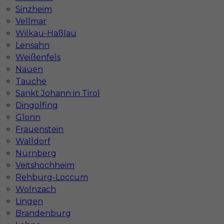
Stawka
18 - 20 € / h
Sinzheim
Vellmar
Wilkau-Haßlau
Lensahn
Weißenfels
Nauen
Tauche
Sankt Johann in Tirol
Dingolfing
Glonn
Frauenstein
Stolarz - praca w Niemczech
Walldorf
Kategoria
Stolarz
Nürnberg
Veitshöchheim
Lokalizacja
Niemcy
,
Sinsheim
Rehburg-Loccum
Wymagane języki
Niemiecki komunikatywny
Wolnzach
Lingen
Stawka
20 - 22 € / h
Brandenburg