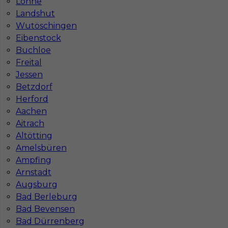
Lohne
Landshut
Wutöschingen
Eibenstock
Buchloe
Freital
Jessen
Betzdorf
Herford
Praca za granicą - monter okien
Aachen
Aitrach
Kategoria
Prace wykończeniowe
,
Monter okien
Altötting
Lokalizacja
Niemcy
,
Sinsheim
Amelsbüren
Ampfing
Wymagane języki
Niemiecki komunikatywny
Arnstadt
Stawka
18 - 20 € / h
Augsburg
Bad Berleburg
Bad Bevensen
Bad Dürrenberg