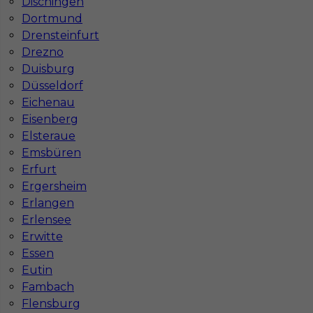
Dischingen
bezpieczna pod kątem BHP?
Dortmund
Drensteinfurt
Jakie kursy warto zrobić, aby praca za
Drezno
granicą była lepiej płatna?
Duisburg
Düsseldorf
Eichenau
Czy praca w Niemczech bez języka jest
Eisenberg
możliwa?
Elsteraue
Emsbüren
Erfurt
Ergersheim
Erlangen
Erlensee
Erwitte
Essen
Eutin
Fambach
Flensburg