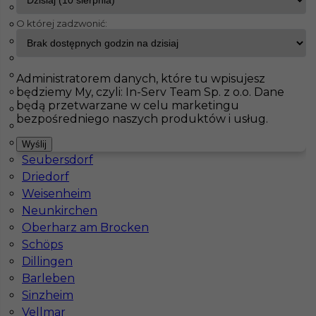
Haiterbach
O której zadzwonić:
Badendorf
InServ
Oferty pracy
Büttelborn
Albig
Pasenbach
Pokaż filtr
Klettgau
Administratorem danych, które tu wpisujesz
będziemy My, czyli: In-Serv Team Sp. z o.o. Dane
Thale
będą przetwarzane w celu marketingu
Bisingen
bezpośredniego naszych produktów i usług.
Schorndorf
Meinersen
Wyślij
Seubersdorf
Driedorf
Weisenheim
Neunkirchen
Praca dla murarza w Niemczech
Oberharz am Brocken
Schöps
Kategoria
Prace budowlane
,
Murarz
Dillingen
Lokalizacja
Niemcy
,
Büttelborn
Barleben
Sinzheim
Wymagane języki
Niemiecki komunikatywny
Vellmar