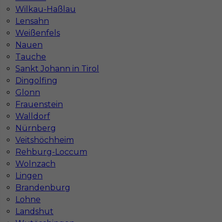
Stawka
14 - 16 € / h
Wilkau-Haßlau
Lensahn
Weißenfels
Nauen
Tauche
Sankt Johann in Tirol
Dingolfing
Glonn
Frauenstein
Walldorf
Nürnberg
Praca dla murarza w Niemczech
Veitshöchheim
Kategoria
Prace budowlane
,
Murarz
Rehburg-Loccum
Wolnzach
Lokalizacja
Niemcy
,
Büttelborn
Lingen
Wymagane języki
Niemiecki komunikatywny
Brandenburg
Lohne
Stawka
14 - 16 € / h
Landshut