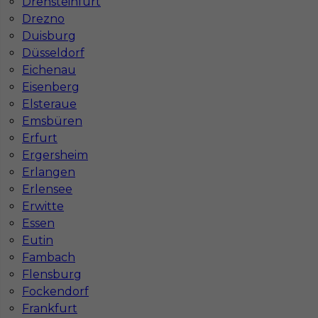
Drensteinfurt
bezpieczna pod kątem BHP?
Drezno
Duisburg
Jakie kursy warto zrobić, aby praca za
Düsseldorf
granicą była lepiej płatna?
Eichenau
Eisenberg
Elsteraue
Czy praca w Niemczech bez języka jest
Emsbüren
możliwa?
Erfurt
Ergersheim
Erlangen
Erlensee
Erwitte
Essen
Eutin
Fambach
Flensburg
Fockendorf
Frankfurt