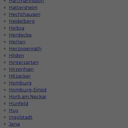
Hartmannsdorf
Praca Augsburg
Praca Essen
Hattersheim
Praca Hamburg
Praca Monachium
Hechthausen
Praca Berlin
Praca Frankfurt
Heidelberg
Praca Hannover
Praca Munster
Helbra
Praca Dortmund
Praca Görlitz
Herdecke
Praca Magdeburg
Praca Stuttgar
Herten
Herzogenrath
Hilden
Hinterzarten
Hirzenhain
Hitzacker
Homburg
Homburg-Einöd
Horb am Neckar
Hünfeld
Huy
Ingolstadt
Jena