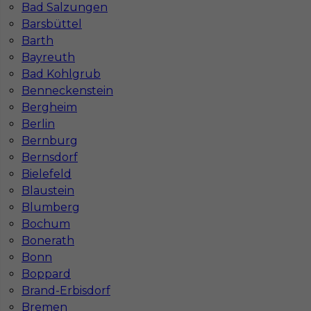
Bad Salzungen
Barsbüttel
Barth
Bayreuth
Bad Kohlgrub
Benneckenstein
Praca dla murarza w Niemczech
Bergheim
Berlin
Kategoria
Prace budowlane
,
Murarz
Bernburg
Lokalizacja
Niemcy
,
Büttelborn
Bernsdorf
Bielefeld
Wymagane języki
Niemiecki komunikatywny
Blaustein
Stawka
14 - 16 € / h
Blumberg
Bochum
1
Bonerath
Bonn
Znaleziono 4 wyników
Boppard
Brand-Erbisdorf
Bremen