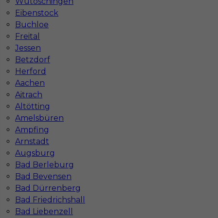
Wutöschingen
Eibenstock
Buchloe
Freital
Jessen
Betzdorf
Herford
Aachen
Aitrach
Praca - murarz w Niemczech
Altötting
Amelsbüren
Kategoria
Prace budowlane
,
Murarz
Ampfing
Lokalizacja
Niemcy
,
Büttelborn
Arnstadt
Augsburg
Wymagane języki
Niemiecki komunikatywny
Bad Berleburg
Stawka
14 - 16 € / h
Bad Bevensen
Bad Dürrenberg
Bad Friedrichshall
Bad Liebenzell