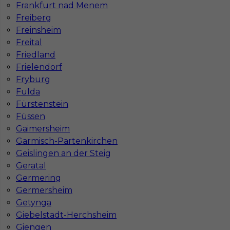
Frankfurt nad Menem
Mapa ofert pracy
Mapa kategorii
Freiberg
Freinsheim
Freital
Friedland
Informacje w sprawie pracy
Frielendorf
Telefon:
793-577-977
Fryburg
Fulda
Fürstenstein
Füssen
Dane firmy
Gaimersheim
In-Serv Team Sp. z o.o.
Garmisch-Partenkirchen
ul. Bóżnicza 15/6
Geislingen an der Steig
61-751 Poznań, Polen
Geratal
NIP: PL7831822725
Germering
KRS: 0000855600
Germersheim
REGON: 386807002
Getynga
Giebelstadt-Herchsheim
Giengen