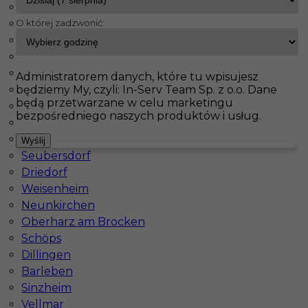
Haiterbach
O której zadzwonić:
Badendorf
InServ
Oferty pracy
Hagen
Albig
Pasenbach
Pokaż filtr
Klettgau
Administratorem danych, które tu wpisujesz
będziemy My, czyli: In-Serv Team Sp. z o.o. Dane
Thale
będą przetwarzane w celu marketingu
Bisingen
bezpośredniego naszych produktów i usług.
Schorndorf
Meinersen
Wyślij
Seubersdorf
Driedorf
Weisenheim
Neunkirchen
Prace wyburzeniowe / rozbiórki w Niemczech
Oberharz am Brocken
Schöps
Kategoria
Pracownicy fizyczni
,
Prace wyburzeniowe
Dillingen
Lokalizacja
Niemcy
,
Hagen
Barleben
Sinzheim
Wymagane języki
Niemiecki komunikatywny
Vellmar