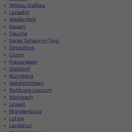
Stawka
17 - 19 € / h
Wilkau-Haßlau
Lensahn
Weißenfels
1
Nauen
Znaleziono 1 wyników
Tauche
Sankt Johann in Tirol
Dingolfing
Glonn
Frauenstein
Walldorf
Najczęściej zadawane pytania (FAQ)
Nürnberg
Veitshöchheim
Rehburg-Loccum
Jak znaleźć pracę za granicą?
Wolnzach
Lingen
Brandenburg
Czy praca Niemcy na budowie nadal się
opłaca przy obecnych kosztach życia?
Lohne
Landshut