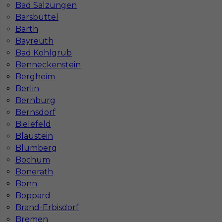
Bad Salzungen
Barsbüttel
Barth
Bayreuth
Bad Kohlgrub
Benneckenstein
Bergheim
Berlin
Mapa ofert pracy
Mapa kategorii
Bernburg
Bernsdorf
Bielefeld
Blaustein
Informacje w sprawie pracy
Blumberg
Telefon:
793-577-977
Bochum
Bonerath
Bonn
Boppard
Dane firmy
Brand-Erbisdorf
In-Serv Team Sp. z o.o.
Bremen