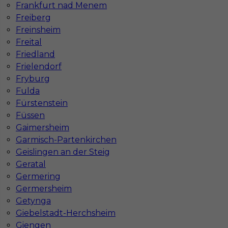
Frankfurt nad Menem
Freiberg
Freinsheim
Freital
Friedland
Frielendorf
Fryburg
Fulda
Fürstenstein
Füssen
Gaimersheim
Garmisch-Partenkirchen
Geislingen an der Steig
Geratal
InServ © 2014 – 2026 | Wszelkie prawa zastrzeżone
Germering
Germersheim
Getynga
Giebelstadt-Herchsheim
Witryna korzysta z ciasteczek
Giengen