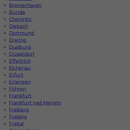
Stawka
15 - 17 € / h
Bremerhaven
Bünde
Chemnitz
Diebach
Dortmund
Drezno
Duisburg
Düsseldorf
Effeltrich
Eichenau
Erfurt
Praca rozbiórki / wyburzenia w Niemczech
Erlangen
bez języka
Föhren
Kategoria
Pracownicy fizyczni
,
Prace wyburzeniowe
Frankfurt
Frankfurt nad Menem
Lokalizacja
Niemcy
,
Hagen
Freiberg
Wymagane języki
Bez języka
Freising
Freital
Stawka
15 - 17 € / h