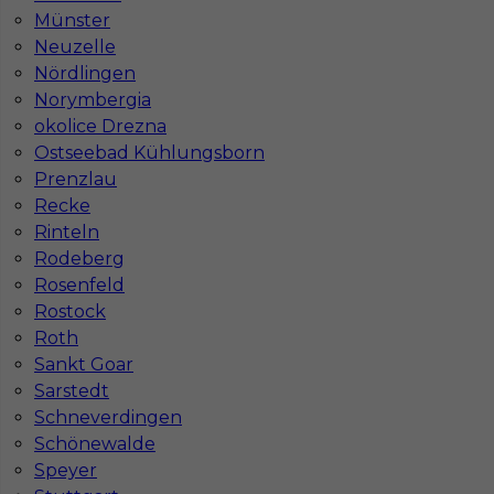
Münster
Neuzelle
Nördlingen
Norymbergia
okolice Drezna
Ostseebad Kühlungsborn
Mapa ofert pracy
Prenzlau
Mapa kategorii
Recke
Rinteln
Rodeberg
Informacje w sprawie pracy
Rosenfeld
Telefon:
793-577-977
Rostock
Roth
Sankt Goar
Sarstedt
Dane firmy
Schneverdingen
Schönewalde
In-Serv Team Sp. z o.o.
Speyer
ul. Bóżnicza 15/6
61-751 Poznań, Polen