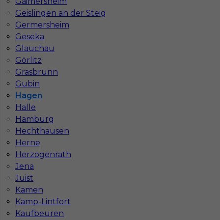
Gaimersheim
Geislingen an der Steig
1
Germersheim
Znaleziono 2 wyników
Geseka
Glauchau
Görlitz
Grasbrunn
Gubin
Hagen
Najczęściej zadawane pytania (FAQ)
Halle
Hamburg
Hechthausen
Jak znaleźć pracę za granicą?
Herne
Herzogenrath
Jena
Czy praca Niemcy na budowie nadal się
Juist
opłaca przy obecnych kosztach życia?
Kamen
Kamp-Lintfort
Gdzie do pracy za granicę?
Kaufbeuren