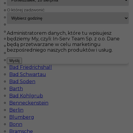
Paderborn
O której zadzwonić:
Wutöschingen
InServ
Oferty pracy
Hagen
Achim
Tiefenbach
Pokaż filtr
Solingen
Administratorem danych, które tu wpisujesz
będziemy My, czyli: In-Serv Team Sp. z o.o. Dane
Aachen
będą przetwarzane w celu marketingu
Augsburg
bezpośredniego naszych produktów i usług.
Bad Bevensen
Bad Dürrenberg
Wyślij
Bad Friedrichshall
Bad Schwartau
Bad Soden
Barth
Wyburzenia - praca w Niemczech bez języka
Bad Kohlgrub
Benneckenstein
Kategoria
Pracownicy fizyczni
,
Prace wyburzeniowe
Berlin
Lokalizacja
Niemcy
,
Hagen
Blumberg
Bonn
Wymagane języki
Bez języka
Bramsche