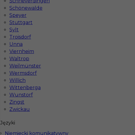
Schneverdingen
Schönewalde
Speyer
Stuttgart
Betoniarz praca w Niemczech - bez języka
Sylt
Kategoria
Prace budowlane
,
Betoniarz
Troisdorf
Unna
Lokalizacja
Niemcy
,
Germersheim
Viernheim
Wymagane języki
Bez języka
Waltrop
Weilmünster
Stawka
14 - 16 € / h
Wermsdorf
Willich
Wittenberga
Wunstorf
Zingst
Zwickau
Języki
Niemiecki komunikatywny