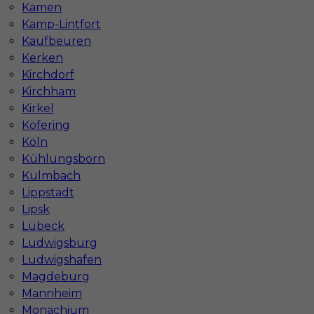
Kamen
Kamp-Lintfort
Kaufbeuren
Kerken
Kirchdorf
Kirchham
Kirkel
Praca betoniarz w Niemczech - bez języka
Köfering
Köln
Kategoria
Betoniarz
,
Prace wykończeniowe
Kühlungsborn
Lokalizacja
Niemcy
,
Germersheim
Kulmbach
Lippstadt
Wymagane języki
Niemiecki komunikatywny
,
Bez
Lipsk
języka
Lübeck
Stawka
14 - 16 € / h
Ludwigsburg
Ludwigshafen
Magdeburg
Mannheim
Monachium