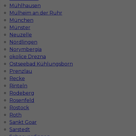
Mühlhausen
Mülheim an der Ruhr
München
Münster
Neuzelle
Praca betoniarz Niemcy - bez języka
Nördlingen
Norymbergia
Kategoria
Prace budowlane
,
Betoniarz
okolice Drezna
Lokalizacja
Niemcy
,
Germersheim
Ostseebad Kühlungsborn
Prenzlau
Wymagane języki
Bez języka
Recke
Stawka
14 - 16 € / h
Rinteln
Rodeberg
Rosenfeld
Rostock
Roth
Sankt Goar
Sarstedt