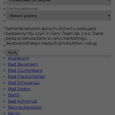
Unterhaching
O której zadzwonić:
Oberhausen
InServ
Oferty pracy
Germersheim
Nürnberg
Paderborn
Pokaż filtr
Wutöschingen
Administratorem danych, które tu wpisujesz
będziemy My, czyli: In-Serv Team Sp. z o.o. Dane
Achim
będą przetwarzane w celu marketingu
Tiefenbach
bezpośredniego naszych produktów i usług.
Solingen
Aachen
Wyślij
Augsburg
Bad Bevensen
Bad Dürrenberg
Bad Friedrichshall
Betoniarz - prefabrykaty praca w Niemczech
Bad Schwartau
bez języka
Bad Soden
Barth
Kategoria
Prace budowlane
,
Betoniarz
Bad Kohlgrub
Lokalizacja
Niemcy
,
Germersheim
Benneckenstein
Berlin