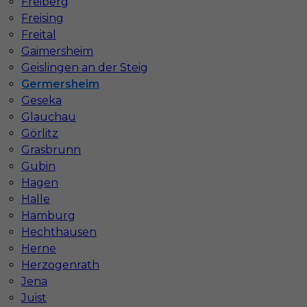
Freiberg
Freising
Freital
Gaimersheim
Geislingen an der Steig
Germersheim
Geseka
Glauchau
Görlitz
Grasbrunn
Praca betoniarz Niemcy
Gubin
Hagen
Kategoria
Prace budowlane
,
Betoniarz
Halle
Lokalizacja
Niemcy
,
Germersheim
Hamburg
Wymagane języki
Bez języka
Hechthausen
Herne
Stawka
14 - 16 € / h
Herzogenrath
Jena
Juist