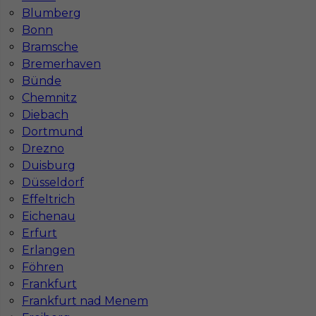
Wymagane języki
Bez języka
Blumberg
Stawka
15 - 16 € / h
Bonn
Bramsche
Bremerhaven
Bünde
Chemnitz
Diebach
Dortmund
Drezno
Duisburg
Düsseldorf
Effeltrich
Praca dla ślusarza w Niemczech
Eichenau
Kategoria
Ślusarz
,
Spawacz
Erfurt
Erlangen
Lokalizacja
Niemcy
,
Germersheim
Föhren
Wymagane języki
Bez języka
,
Niemiecki podstawowy
Frankfurt
Frankfurt nad Menem
Stawka
15 - 17 € / h