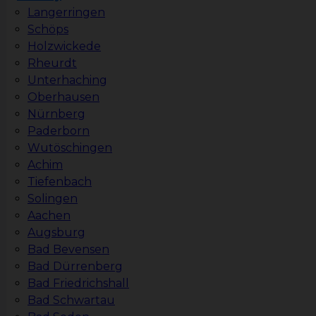
Langerringen
Schöps
Holzwickede
Rheurdt
Unterhaching
Oberhausen
Nürnberg
Paderborn
Wutöschingen
Achim
Tiefenbach
Solingen
Aachen
Augsburg
Bad Bevensen
Bad Dürrenberg
Bad Friedrichshall
Bad Schwartau