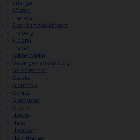
Erlangen
Föhren
Frankfurt
Frankfurt nad Menem
Freiberg
Freising
Freital
Gaimersheim
Geislingen an der Steig
Germersheim
Geseka
Glauchau
Görlitz
Grasbrunn
Gubin
Hagen
Halle
Hamburg
Hechthausen