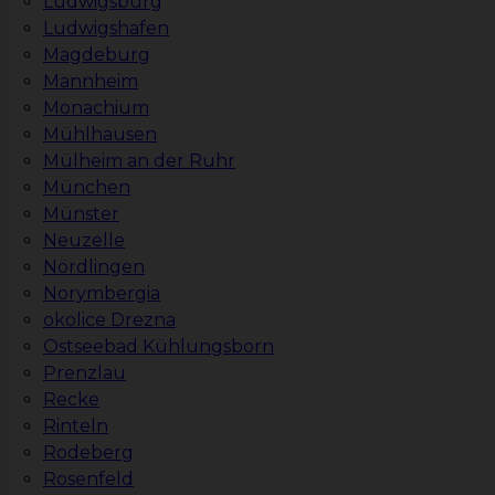
Ludwigsburg
Ludwigshafen
Magdeburg
Mannheim
Monachium
Mühlhausen
Mülheim an der Ruhr
München
Münster
Neuzelle
Nördlingen
Norymbergia
okolice Drezna
Ostseebad Kühlungsborn
Prenzlau
Recke
Rinteln
Rodeberg
Rosenfeld