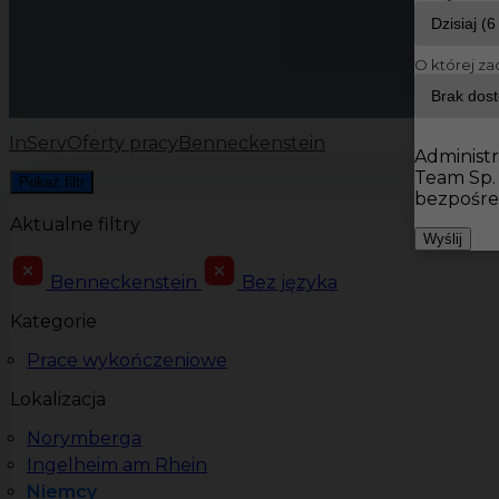
O której za
InServ
Oferty pracy
Benneckenstein
Administr
Team Sp.
Pokaż filtr
bezpośre
Aktualne filtry
Wyślij
Benneckenstein
Bez języka
Kategorie
Prace wykończeniowe
Lokalizacja
Norymberga
Ingelheim am Rhein
Niemcy