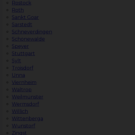
Rostock
Roth
Sankt Goar
Sarstedt
Schneverdingen
Schönewalde
Speyer
Stuttgart
Sylt
Troisdorf
Unna
Viernheim
Waltrop
Weilmünster
Wermsdorf
Willich
Wittenberga
Wunstorf
Zingst