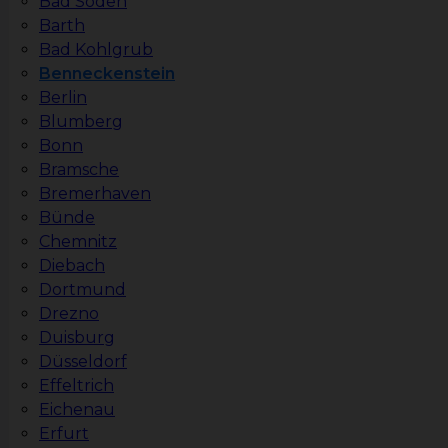
Bad Soden
Barth
Bad Kohlgrub
Benneckenstein
Berlin
Blumberg
Bonn
Bramsche
Bremerhaven
Bünde
Chemnitz
Diebach
Dortmund
Drezno
Duisburg
Düsseldorf
Effeltrich
Eichenau
Erfurt