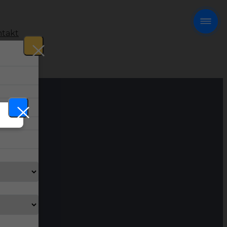
takt
!