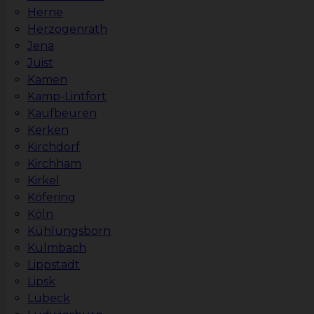
Herne
Herzogenrath
Jena
Juist
Kamen
Kamp-Lintfort
Kaufbeuren
Kerken
Kirchdorf
Kirchham
Kirkel
Köfering
Köln
Kühlungsborn
Kulmbach
Lippstadt
Lipsk
Lübeck