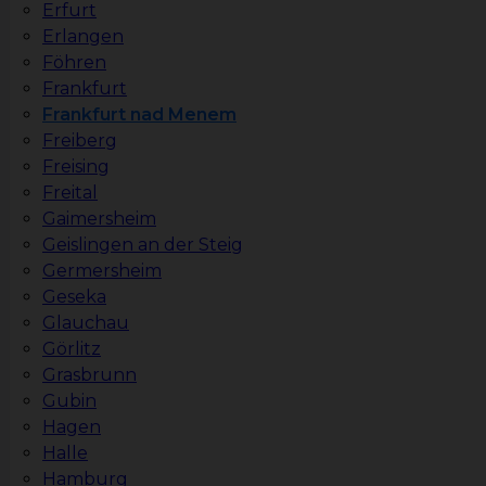
Erfurt
Erlangen
Föhren
Frankfurt
Frankfurt nad Menem
Freiberg
Freising
Freital
Gaimersheim
Geislingen an der Steig
Germersheim
Geseka
Glauchau
Görlitz
Grasbrunn
Gubin
Hagen
Halle
Hamburg