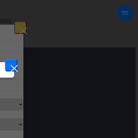
takt
!