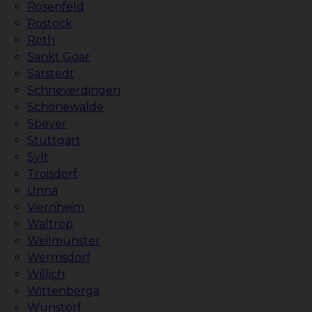
Rosenfeld
Rostock
Roth
Sankt Goar
Sarstedt
Schneverdingen
Schönewalde
Speyer
Stuttgart
Sylt
Troisdorf
Unna
Viernheim
Waltrop
Weilmünster
Wermsdorf
Willich
Wittenberga
Wunstorf