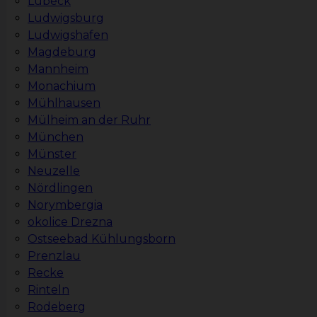
Lübeck
Ludwigsburg
Ludwigshafen
Magdeburg
Mannheim
Monachium
Mühlhausen
Mülheim an der Ruhr
München
Münster
Neuzelle
Nördlingen
Norymbergia
okolice Drezna
Ostseebad Kühlungsborn
Prenzlau
Recke
Rinteln
Rodeberg