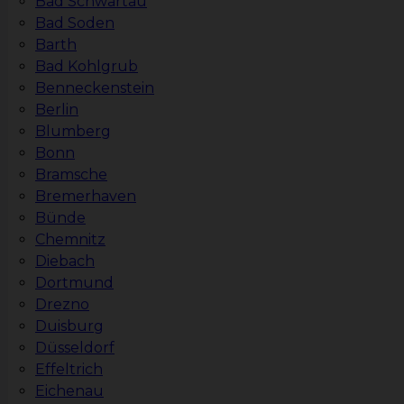
Bad Schwartau
Bad Soden
Barth
Bad Kohlgrub
Benneckenstein
Berlin
Blumberg
Bonn
Bramsche
Bremerhaven
Bünde
Chemnitz
Diebach
Dortmund
Drezno
Duisburg
Düsseldorf
Effeltrich
Eichenau