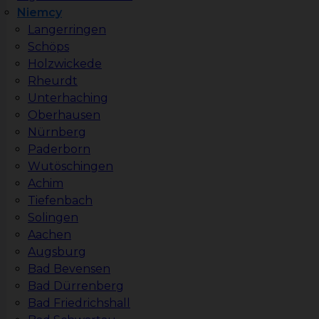
Niemcy
Langerringen
Schöps
Holzwickede
Rheurdt
Unterhaching
Oberhausen
Nürnberg
Paderborn
Wutöschingen
Achim
Tiefenbach
Solingen
Aachen
Augsburg
Bad Bevensen
Bad Dürrenberg
Bad Friedrichshall