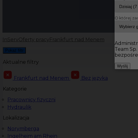
O której za
InServ
Oferty pracy
Frankfurt nad Menem
Administr
Team Sp.
Pokaż filtr
bezpośre
Aktualne filtry
Wyślij
Frankfurt nad Menem
Bez języka
Kategorie
Pracownicy fizyczni
Hydraulik
Lokalizacja
Norymberga
Ingelheim am Rhein