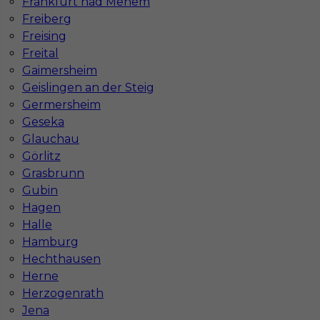
Frankfurt nad Menem
Freiberg
Freising
Freital
Gaimersheim
Geislingen an der Steig
Germersheim
Geseka
Glauchau
Praca w Berlinie bez języka - monter płyt G/K
Görlitz
Grasbrunn
Kategoria
Prace wykończeniowe
,
Monter Płyt GK
Gubin
Lokalizacja
Niemcy
,
Berlin
Hagen
Halle
Wymagane języki
Bez języka
Hamburg
Stawka
17 - 19 € / h
Hechthausen
Herne
Herzogenrath
Jena