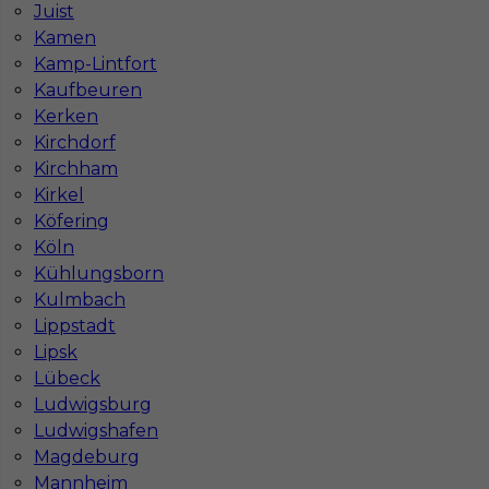
Juist
Kamen
Kamp-Lintfort
Kaufbeuren
Kerken
Kirchdorf
Lakiernik samochodowy - praca w Niemczech
Kirchham
(bez znajomości języka)
Kirkel
Köfering
Kategoria
Lakiernik
Köln
Lokalizacja
Niemcy
,
Berlin
Kühlungsborn
Kulmbach
Wymagane języki
Bez języka
Lippstadt
Stawka
4000 - € / msc
Lipsk
Lübeck
Ludwigsburg
Ludwigshafen
Magdeburg
Mannheim