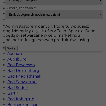
Rheurdt
O której zadzwonić:
Unterhaching
InServ
Oferty pracy
Berlin
Oberhausen
Nürnberg
Pokaż filtr
Paderborn
Administratorem danych, które tu wpisujesz
będziemy My, czyli: In-Serv Team Sp. z o.o. Dane
Wutöschingen
będą przetwarzane w celu marketingu
Achim
bezpośredniego naszych produktów i usług.
Tiefenbach
Solingen
Wyślij
Aachen
Augsburg
Bad Bevensen
Bad Dürrenberg
Prace wykończeniowe w Berlinie - bez języka
Bad Friedrichshall
Bad Schwartau
Kategoria
Prace wykończeniowe
Bad Soden
Lokalizacja
Niemcy
,
Berlin
Barth
Bad Kohlgrub
Wymagane języki
Bez języka
Benneckenstein