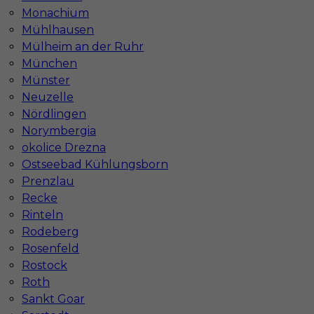
Monachium
Mühlhausen
Mülheim an der Ruhr
München
Blacharz samochodowy - praca w Niemczech
Münster
(bez znajomości języka)
Neuzelle
Nördlingen
Kategoria
Lakiernik
Norymbergia
okolice Drezna
Lokalizacja
Niemcy
,
Berlin
Ostseebad Kühlungsborn
Wymagane języki
Bez języka
Prenzlau
Recke
Stawka
4000 - € / msc
Rinteln
Rodeberg
Rosenfeld
Rostock
Roth
Sankt Goar