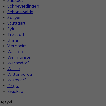
Sarstedt
Schneverdingen
Schönewalde
Speyer
Drogowiec - praca w Niemczech
Stuttgart
Kategoria
Prace budowlane
Sylt
Troisdorf
Lokalizacja
Niemcy
,
Berlin
Unna
Wymagane języki
Bez języka
,
Niemiecki
Viernheim
komunikatywny
Waltrop
Weilmünster
Stawka
17 - 19
Wermsdorf
Willich
Wittenberga
Wunstorf
Zingst
Zwickau
Języki