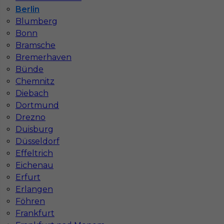
Stawka
17 - 18 € / h
Berlin
Blumberg
Bonn
Bramsche
Bremerhaven
Bünde
Chemnitz
Diebach
Dortmund
Drezno
Duisburg
Operator koparki - praca bez języka w Berlinie
Düsseldorf
Kategoria
Operatorzy
,
Operator Koparki
Effeltrich
Eichenau
Lokalizacja
Niemcy
,
Berlin
Erfurt
Wymagane języki
Bez języka
Erlangen
Föhren
Stawka
21 - 22 € / h
Frankfurt