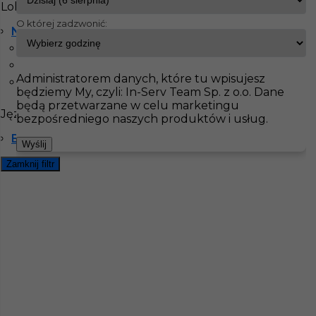
Lokalizacja
O której zadzwonić:
Niemcy
InServ
Oferty pracy
Cieśla szalunkowy
Berlin
Berlin
Pokaż filtr
Frankfurt
Administratorem danych, które tu wpisujesz
Monachium
będziemy My, czyli: In-Serv Team Sp. z o.o. Dane
będą przetwarzane w celu marketingu
Języki
bezpośredniego naszych produktów i usług.
Bez języka
Wyślij
Zamknij filtr
Cieśla szalunkowy bez języka - od zaraz!
Kategoria
Prace budowlane
,
Cieśla szalunkowy
Lokalizacja
Niemcy
,
Berlin
Wymagane języki
Bez języka