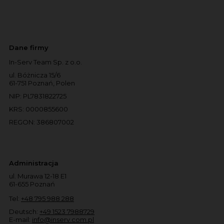
Dane firmy
In-Serv Team Sp. z o.o.
ul. Bóżnicza 15/6
61-751 Poznań, Polen
NIP: PL7831822725
KRS: 0000855600
REGON: 386807002
Administracja
ul. Murawa 12-18 E1
61-655 Poznań
Tel:
+48 795 988 288
Deutsch:
+49 1523 7988729
E-mail:
info@inserv.com.pl