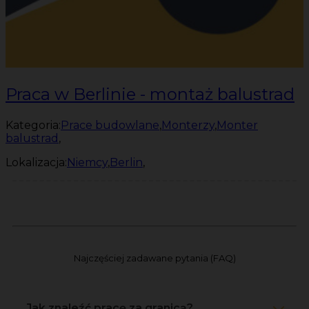
Praca w Berlinie - montaż balustrad
Kategoria:
Prace budowlane
,
Monterzy
,
Monter
balustrad
,
Lokalizacja:
Niemcy
,
Berlin
,
Najczęściej zadawane pytania (FAQ)
Jak znaleźć pracę za granicą?