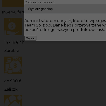
O której zadzwonić:
InServ
Oferty pracy
Prace budowlane Niemcy
Prace bu
Administratorem danych, które tu wpisujesz
Team Sp. z o.o. Dane będą przetwarzane w
bezpośredniego naszych produktów i usłu
Wyślij
14 - 16 € / h
Zarobki
do 900 €
Zaliczki