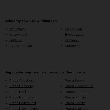
Działamy również w miastach:
Warszawie
Wrocławiu
Katowicach
Bydgoszczy
Lublinie
Poznaniu
Częstochowie
Krakowie
Najpopularniejsze miejscowości w Niemczech
Praca Augsburg
Praca Essen
Praca Hamburg
Praca Monachium
Praca Berlin
Praca Frankfurt
Praca Hannover
Praca Munster
Praca Dortmund
Praca Görlitz
Praca Magdeburg
Praca Stuttgar