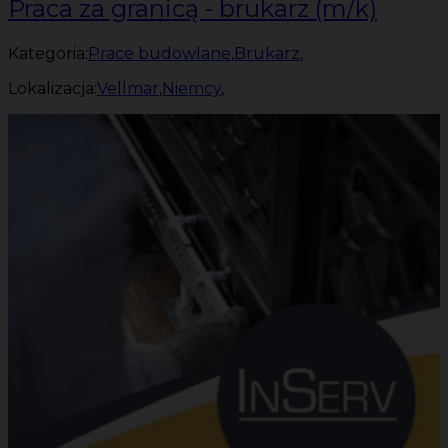
Praca za granicą - brukarz (m/k)
Kategoria:
Prace budowlane
,
Brukarz
,
Lokalizacja:
Vellmar
,
Niemcy
,