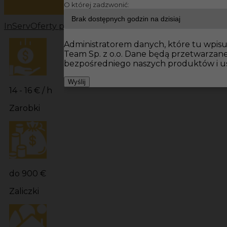
O której zadzwonić:
InServ
Oferty pracy
Prace budowlane Niemcy
Prace bu
Administratorem danych, które tu wpisuj
Team Sp. z o.o. Dane będą przetwarzan
bezpośredniego naszych produktów i us
Wyślij
14 - 16 € / h
Zarobki
do 900 €
Zaliczki