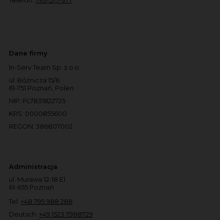
Dane firmy
In-Serv Team Sp. z o.o.
ul. Bóżnicza 15/6
61-751 Poznań, Polen
NIP: PL7831822725
KRS: 0000855600
REGON: 386807002
Administracja
ul. Murawa 12-18 E1
61-655 Poznań
Tel:
+48 795 988 288
Deutsch:
+49 1523 7988729