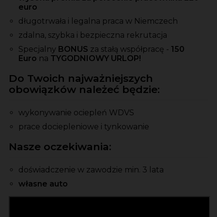
euro
długotrwała i legalna praca w Niemczech
zdalna, szybka i bezpieczna rekrutacja
Specjalny
BONUS
za stałą współpracę -
150
Euro
na
TYGODNIOWY URLOP!
Do Twoich najważniejszych
obowiązków należeć będzie:
wykonywanie ociepleń WDVS
prace dociepleniowe i tynkowanie
Nasze oczekiwania:
doświadczenie w zawodzie min. 3 lata
własne auto