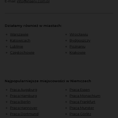
E-mail:
info@inserv.com.pl
Działamy również w miastach:
Warszawie
Wrocławiu
Katowicach
Bydgoszczy
Lublinie
Poznaniu
Częstochowie
Krakowie
Najpopularniejsze miejscowości w Niemczech
Praca Augsburg
Praca Essen
Praca Hamburg
Praca Monachium
Praca Berlin
Praca Frankfurt
Praca Hannover
Praca Munster
Praca Dortmund
Praca Görlitz