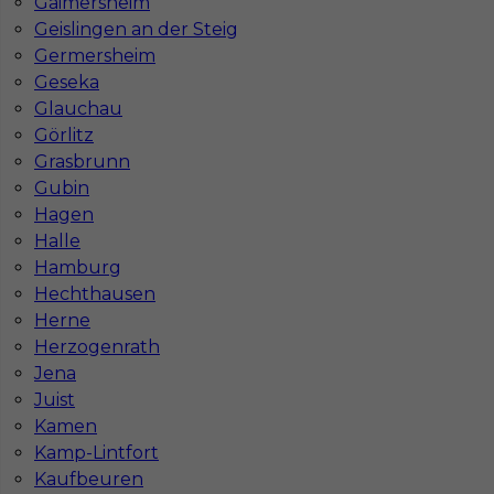
Gaimersheim
Geislingen an der Steig
Gdzie do pracy za granicę?
Germersheim
Geseka
Glauchau
Co to jest Gewerbe?
Görlitz
Grasbrunn
Gubin
Czy praca w Niemczech na budowie jest
Hagen
bezpieczna pod kątem BHP?
Halle
Hamburg
Jakie kursy warto zrobić, aby praca za
Hechthausen
granicą była lepiej płatna?
Herne
Herzogenrath
Jena
Czy praca w Niemczech bez języka jest
Juist
możliwa?
Kamen
Kamp-Lintfort
Kaufbeuren