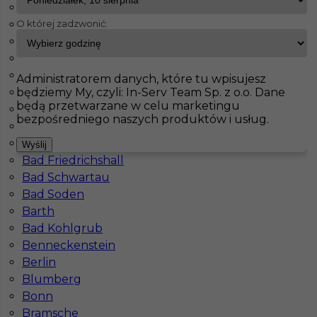
Paderborn
O której zadzwonić:
Wutöschingen
InServ
Oferty pracy
Rinteln
Achim
Tiefenbach
Pokaż filtr
Solingen
Administratorem danych, które tu wpisujesz
będziemy My, czyli: In-Serv Team Sp. z o.o. Dane
Aachen
będą przetwarzane w celu marketingu
Augsburg
bezpośredniego naszych produktów i usług.
Bad Bevensen
Bad Dürrenberg
Wyślij
Bad Friedrichshall
Bad Schwartau
Bad Soden
Barth
Praca dociepleniowiec w Niemczech - bez
Bad Kohlgrub
języka
Benneckenstein
Berlin
Kategoria
Prace budowlane
,
Dociepleniowiec
Blumberg
Lokalizacja
Niemcy
,
Rinteln
Bonn
Bramsche