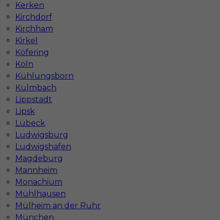
Kerken
Kirchdorf
Kirchham
Kirkel
Köfering
Köln
Kühlungsborn
Kulmbach
Lippstadt
Mapa ofert pracy
Mapa kategorii
Lipsk
Lübeck
Ludwigsburg
Ludwigshafen
Informacje w sprawie pracy
Magdeburg
Telefon:
793-577-977
Mannheim
Monachium
Mühlhausen
Mülheim an der Ruhr
Dane firmy
München