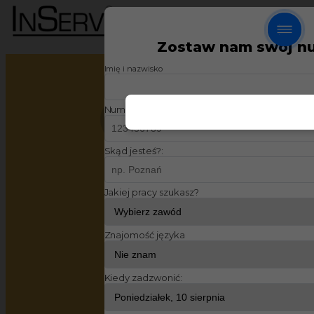
Zostaw nam swój n
Dociepleniowiec w
Imię i nazwisko
Berlinie bez języka - od
Numer telefonu:
zaraz!
Skąd jesteś?:
Lokalizacja:
Niemcy
,
Berlin
Jakiej pracy szukasz?
Kategoria:
Prace budowlane
,
Dociepleniowiec
Znajomość języka
Dodano: 03.06.2022 13:40
Kiedy zadzwonić: