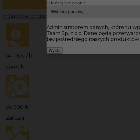
O której zadzwonić:
InServ
Oferty pracy
Prace budowlane Niemcy
Prace bu
Administratorem danych, które tu wpi
Team Sp. z o.o. Dane będą przetwar
bezpośredniego naszych produktów i
Wyślij
14 - 16 € / h
Zarobki
do 900 €
Zaliczki