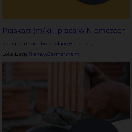
Piaskarz (m/k) - praca w Niemczech
Kategoria:
Prace budowlane
,
Betoniarz
,
Lokalizacja:
Niemcy
,
Germersheim
,