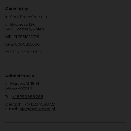
Dane firmy
In-Serv Team Sp. z o.o.
ul. Bóżnicza 15/6
61-751 Poznań, Polen
NIP: PL7831822725
KRS: 0000855600
REGON: 386807002
Administracja
ul. Murawa 12-18 E1
61-655 Poznań
Tel:
+48 795 988 288
Deutsch:
+49 1523 7988729
E-mail:
info@inserv.com.pl