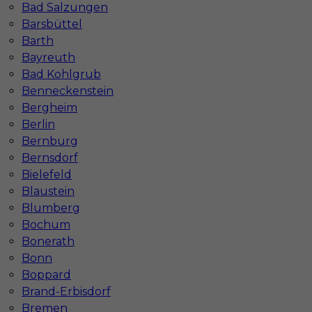
Bad Salzungen
Barsbüttel
Barth
Bayreuth
Bad Kohlgrub
Benneckenstein
Bergheim
Berlin
Mapa ofert pracy
Mapa kategorii
Bernburg
Bernsdorf
Bielefeld
Blaustein
Informacje w sprawie pracy
Blumberg
Telefon:
793-577-977
Bochum
Bonerath
Bonn
Boppard
Dane firmy
Brand-Erbisdorf
In-Serv Team Sp. z o.o.
Bremen