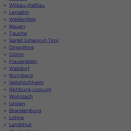
Stawka
16 - 18 € / h
Wilkau-Haßlau
Lensahn
Weißenfels
1
Nauen
Znaleziono 1 wyników
Tauche
Sankt Johann in Tirol
Dingolfing
Glonn
Frauenstein
Walldorf
Najczęściej zadawane pytania (FAQ)
Nürnberg
Veitshöchheim
Rehburg-Loccum
Jak znaleźć pracę za granicą?
Wolnzach
Lingen
Brandenburg
Czy praca Niemcy na budowie nadal się
opłaca przy obecnych kosztach życia?
Lohne
Landshut