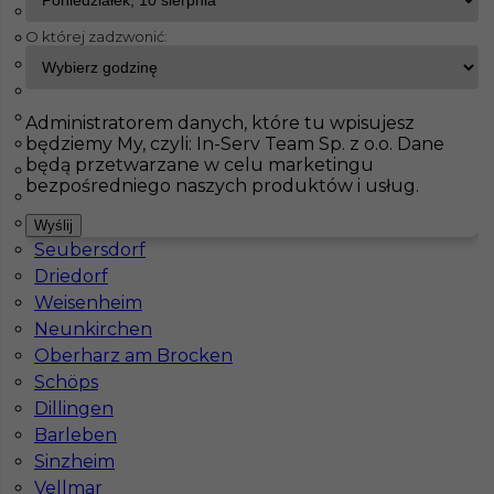
Haiterbach
O której zadzwonić:
Badendorf
InServ
Oferty pracy
Fockendorf
Albig
Pasenbach
Pokaż filtr
Klettgau
Administratorem danych, które tu wpisujesz
będziemy My, czyli: In-Serv Team Sp. z o.o. Dane
Thale
będą przetwarzane w celu marketingu
Bisingen
bezpośredniego naszych produktów i usług.
Schorndorf
Meinersen
Wyślij
Seubersdorf
Driedorf
Weisenheim
Neunkirchen
Praca dla Brukarza za granicą
Oberharz am Brocken
Schöps
Kategoria
Brukarz
Dillingen
Lokalizacja
Niemcy
,
Fockendorf
Barleben
Sinzheim
Wymagane języki
Niemiecki komunikatywny
Vellmar