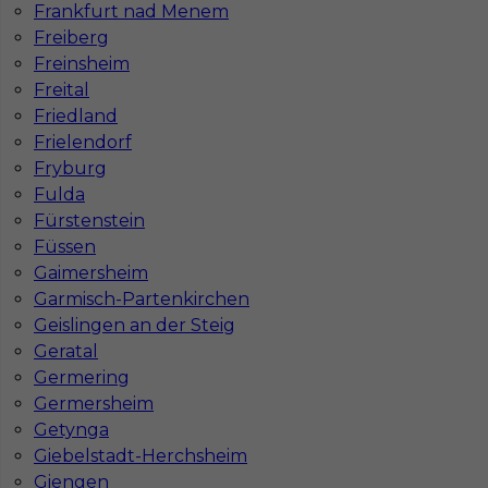
Frankfurt nad Menem
Freiberg
Freinsheim
Freital
Friedland
Frielendorf
Fryburg
Fulda
Fürstenstein
Füssen
Gaimersheim
Garmisch-Partenkirchen
Geislingen an der Steig
Geratal
InServ © 2014 – 2026 | Wszelkie prawa zastrzeżone
Germering
Germersheim
Getynga
Giebelstadt-Herchsheim
Witryna korzysta z ciasteczek
Giengen