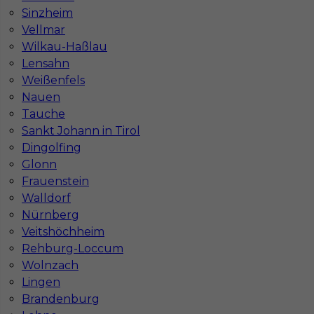
Stawka
23 - 25 € / h
Sinzheim
Vellmar
Wilkau-Haßlau
Lensahn
Weißenfels
Nauen
Tauche
Sankt Johann in Tirol
Dingolfing
Glonn
Frauenstein
Monter konstrukcji stalowych w Niemczech
Walldorf
Kategoria
Prace budowlane
,
Monterzy
Nürnberg
Veitshöchheim
Lokalizacja
Niemcy
,
Schönebeck
Rehburg-Loccum
Wymagane języki
Niemiecki komunikatywny
Wolnzach
Lingen
Stawka
19 - 21 € / h
Brandenburg