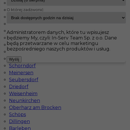
Brieselang
O której zadzwonić:
Maintal
InServ
Oferty pracy
Schönebeck
Haiterbach
Badendorf
Pokaż filtr
Albig
Administratorem danych, które tu wpisujesz
będziemy My, czyli: In-Serv Team Sp. z o.o. Dane
Pasenbach
będą przetwarzane w celu marketingu
Klettgau
bezpośredniego naszych produktów i usług.
Thale
Bisingen
Wyślij
Schorndorf
Meinersen
Seubersdorf
Driedorf
Praca w Niemczech dla spawacza
Weisenheim
Neunkirchen
Kategoria
Spawacz
Oberharz am Brocken
Lokalizacja
Niemcy
,
Schönebeck
Schöps
Dillingen
Wymagane języki
Niemiecki komunikatywny
Barleben