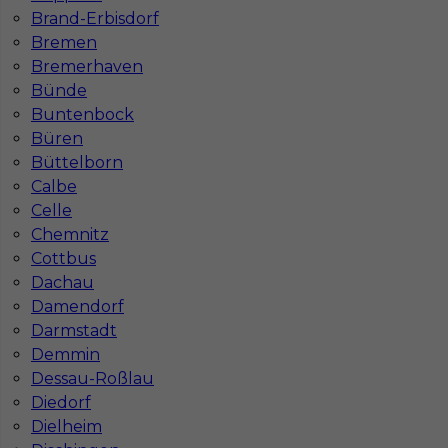
Brand-Erbisdorf
Bremen
Bremerhaven
Bünde
Buntenbock
Mapa ofert pracy
Büren
Mapa kategorii
Büttelborn
Calbe
Celle
Informacje w sprawie pracy
Chemnitz
Telefon:
793-577-977
Cottbus
Dachau
Damendorf
Darmstadt
Demmin
Dane firmy
Dessau-Roßlau
In-Serv Team Sp. z o.o.
Diedorf
ul. Bóżnicza 15/6
61-751 Poznań, Polen
Dielheim