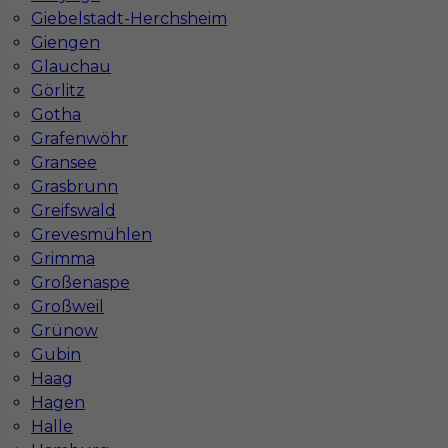
Giebelstadt-Herchsheim
Giengen
Glauchau
Görlitz
Gotha
Grafenwöhr
Gransee
Grasbrunn
Greifswald
Grevesmühlen
Grimma
Großenaspe
InServ © 2014 – 2026 | Wszelkie prawa zastrzeżone
Großweil
Grünow
Gubin
Witryna korzysta z ciasteczek
Haag
Hagen
Ta witryna używa ciasteczek (cookies) do
personalizacji treści i reklam, oferowania funkcji
Halle
społecznościowych oraz analizy naszego ruchu