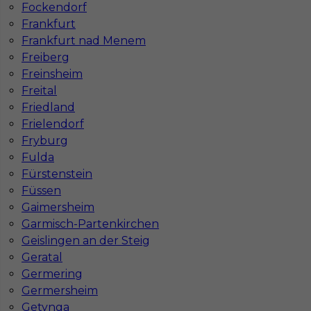
Fockendorf
Frankfurt
Frankfurt nad Menem
Freiberg
Najpopularniejsze miejscowości w Niemczech
Freinsheim
Freital
Praca Augsburg
Praca Essen
Friedland
Praca Hamburg
Praca Monachium
Frielendorf
Praca Berlin
Praca Frankfurt
Fryburg
Praca Hannover
Praca Munster
Fulda
Praca Dortmund
Praca Görlitz
Fürstenstein
Praca Magdeburg
Praca Stuttgar
Füssen
Gaimersheim
Garmisch-Partenkirchen
Geislingen an der Steig
Geratal
Germering
Germersheim
Getynga