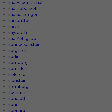
Bad Friedrichshall
Co to jest Gewerbe?
Bad Liebenzell
Bad Salzungen
Barsbüttel
Czy praca w Niemczech na budowie jest
Barth
bezpieczna pod kątem BHP?
Bayreuth
Bad Kohlgrub
Benneckenstein
Jakie kursy warto zrobić, aby praca za
Bergheim
granicą była lepiej płatna?
Berlin
Bernburg
Czy praca w Niemczech bez języka jest
Bernsdorf
możliwa?
Bielefeld
Blaustein
Blumberg
Bochum
Bonerath
Bonn
Boppard