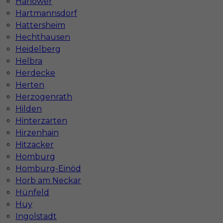
Hanower
Najpopularniejsze miejscowości w Niemczech
Hartmannsdorf
Praca Augsburg
Praca Essen
Hattersheim
Praca Hamburg
Praca Monachium
Hechthausen
Praca Berlin
Praca Frankfurt
Heidelberg
Praca Hannover
Praca Munster
Helbra
Praca Dortmund
Praca Görlitz
Herdecke
Praca Magdeburg
Praca Stuttgar
Herten
Herzogenrath
Hilden
Hinterzarten
Hirzenhain
Hitzacker
Homburg
Homburg-Einöd
Horb am Neckar
Hünfeld
Huy
Ingolstadt