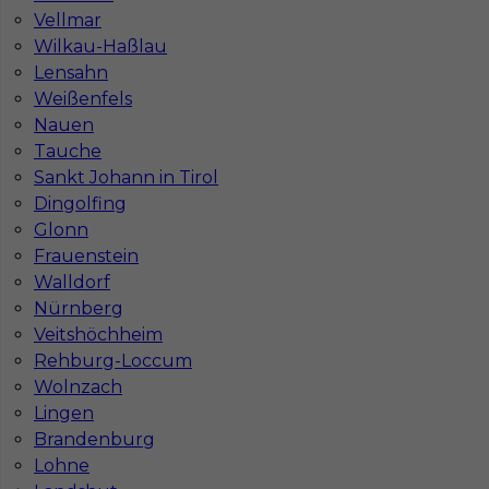
Stawka
14 - 16 € / h
Vellmar
Wilkau-Haßlau
Lensahn
Weißenfels
Nauen
Tauche
Sankt Johann in Tirol
Dingolfing
Glonn
Frauenstein
Walldorf
Regipsiarz praca w Niemczech
Nürnberg
Kategoria
Prace wykończeniowe
,
Monter Płyt GK
Veitshöchheim
Rehburg-Loccum
Lokalizacja
Niemcy
,
Mosebach
Wolnzach
Wymagane języki
Niemiecki komunikatywny
Lingen
Brandenburg
Stawka
14 - 16 € / h
Lohne