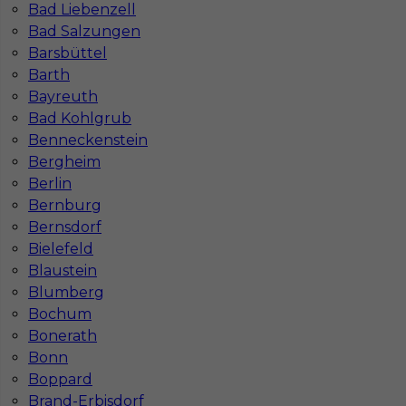
Bad Liebenzell
Bad Salzungen
Barsbüttel
Barth
Bayreuth
Bad Kohlgrub
Regipsiarz Niemcy - praca od zaraz!
Benneckenstein
Bergheim
Kategoria
Prace budowlane
,
Prace wykończeniowe
,
Berlin
Monter Płyt GK
Bernburg
Lokalizacja
Niemcy
,
Mosebach
Bernsdorf
Bielefeld
Wymagane języki
Niemiecki komunikatywny
Blaustein
Stawka
14 - 16 € / h
Blumberg
Bochum
1
Bonerath
Bonn
Znaleziono 4 wyników
Boppard
Brand-Erbisdorf