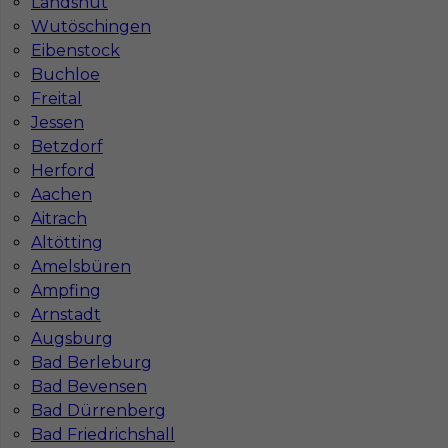
Landshut
Wutöschingen
Eibenstock
Buchloe
Freital
Jessen
Betzdorf
Herford
Aachen
Regipsiarz praca w Niemczech - od zaraz!
Aitrach
Altötting
Kategoria
Prace wykończeniowe
,
Monter Płyt GK
Amelsbüren
Lokalizacja
Niemcy
,
Mosebach
Ampfing
Arnstadt
Wymagane języki
Niemiecki komunikatywny
Augsburg
Stawka
14 - 16 € / h
Bad Berleburg
Bad Bevensen
Bad Dürrenberg
Bad Friedrichshall