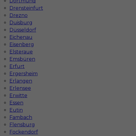
Czy praca w Niemczech na budowie jest
Dortmund
bezpieczna pod kątem BHP?
Drensteinfurt
Drezno
Duisburg
Jakie kursy warto zrobić, aby praca za
Düsseldorf
granicą była lepiej płatna?
Eichenau
Eisenberg
Elsteraue
Czy praca w Niemczech bez języka jest
Emsbüren
możliwa?
Erfurt
Ergersheim
Erlangen
Erlensee
Erwitte
Essen
Eutin
Fambach
Flensburg
Fockendorf