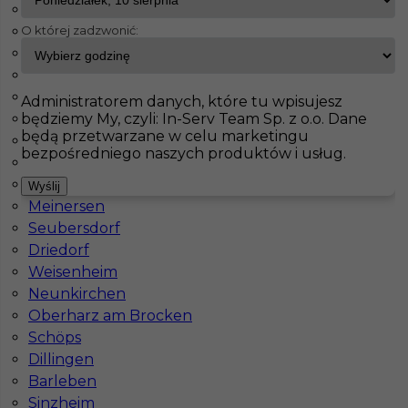
Maintal
O której zadzwonić:
Haiterbach
InServ
Oferty pracy
Mosebach
Badendorf
Albig
Pokaż filtr
Pasenbach
Administratorem danych, które tu wpisujesz
będziemy My, czyli: In-Serv Team Sp. z o.o. Dane
Klettgau
będą przetwarzane w celu marketingu
Thale
bezpośredniego naszych produktów i usług.
Bisingen
Schorndorf
Wyślij
Meinersen
Seubersdorf
Driedorf
Weisenheim
Praca regipsiarz Niemcy
Neunkirchen
Oberharz am Brocken
Kategoria
Prace wykończeniowe
,
Monter Płyt GK
Schöps
Lokalizacja
Niemcy
,
Mosebach
Dillingen
Barleben
Wymagane języki
Niemiecki komunikatywny
Sinzheim