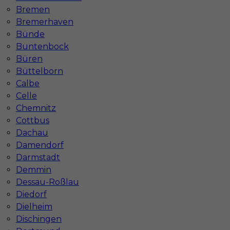
Bremen
Bremerhaven
Bünde
Buntenbock
Najczęściej zadawane pytania (FAQ)
Büren
Büttelborn
Calbe
Jak znaleźć pracę za granicą?
Celle
Chemnitz
Czy praca Niemcy na budowie nadal się
Cottbus
opłaca przy obecnych kosztach życia?
Dachau
Damendorf
Darmstadt
Gdzie do pracy za granicę?
Demmin
Dessau-Roßlau
Diedorf
Co to jest Gewerbe?
Dielheim
Dischingen