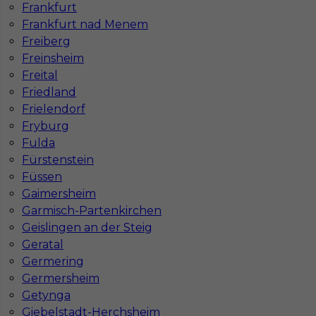
Frankfurt
Mapa ofert pracy
Frankfurt nad Menem
Mapa kategorii
Freiberg
Freinsheim
Freital
Informacje w sprawie pracy
Friedland
Telefon:
793-577-977
Frielendorf
Fryburg
Fulda
Fürstenstein
Füssen
Dane firmy
Gaimersheim
In-Serv Team Sp. z o.o.
Garmisch-Partenkirchen
ul. Bóżnicza 15/6
Geislingen an der Steig
61-751 Poznań, Polen
Geratal
NIP: PL7831822725
Germering
KRS: 0000855600
Germersheim
REGON: 386807002
Getynga
Giebelstadt-Herchsheim