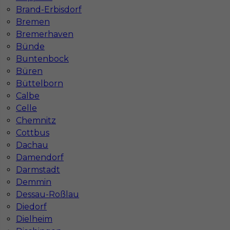
Wymagane języki
Niemiecki dobry
,
Niemiecki
Brand-Erbisdorf
komunikatywny
,
Angielski komunikatywny
Bremen
Bremerhaven
Stawka
13 - 15 € / h
Bünde
Buntenbock
Büren
Büttelborn
Calbe
Celle
Chemnitz
Cottbus
Dachau
Damendorf
Programista CNC praca Niemcy
Darmstadt
Demmin
Kategoria
Operatorzy
,
Operator maszyn CNC
Dessau-Roßlau
Lokalizacja
Niemcy
,
Rostock
Diedorf
Dielheim
Wymagane języki
Niemiecki komunikatywny
,
Angielski komunikatywny
,
Niemiecki dobry