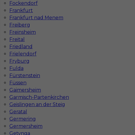
Fockendorf
1
Frankfurt
Frankfurt nad Menem
Znaleziono 7 wyników
Freiberg
Freinsheim
Freital
Friedland
Frielendorf
Fryburg
Najczęściej zadawane pytania (FAQ)
Fulda
Fürstenstein
Füssen
Jak znaleźć pracę za granicą?
Gaimersheim
Garmisch-Partenkirchen
Czy praca Niemcy na budowie nadal się
Geislingen an der Steig
opłaca przy obecnych kosztach życia?
Geratal
Germering
Germersheim
Gdzie do pracy za granicę?
Getynga