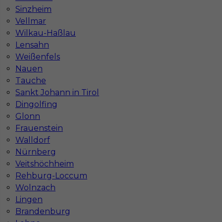
Sinzheim
Praca monter wykładzin- Rostock (Niemcy)
Vellmar
Wilkau-Haßlau
Kategoria
Prace wykończeniowe
,
Monter wykładzin
Lensahn
Weißenfels
Lokalizacja
Niemcy
,
Rostock
Nauen
Wymagane języki
Niemiecki dobry
,
Niemiecki
Tauche
komunikatywny
Sankt Johann in Tirol
Stawka
12 - € / h
Dingolfing
Glonn
Frauenstein
Walldorf
Nürnberg
Veitshöchheim
Rehburg-Loccum
Wolnzach
Lingen
Brandenburg