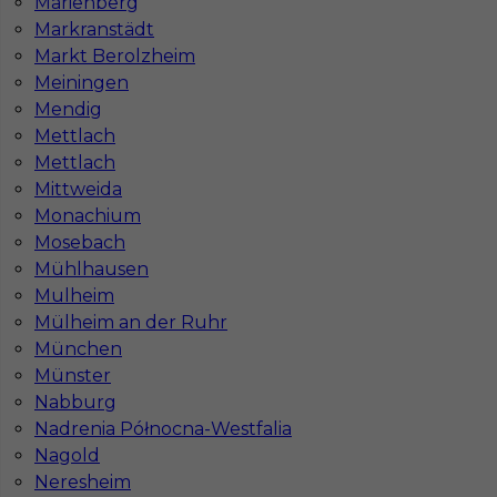
Marienberg
Markranstädt
Markt Berolzheim
Meiningen
Mendig
Mettlach
Mettlach
Mittweida
Monachium
Mosebach
Mühlhausen
InServ © 2014 – 2026 | Wszelkie prawa zastrzeżone
Mulheim
Mülheim an der Ruhr
München
Witryna korzysta z ciasteczek
Münster
Nabburg
Ta witryna używa ciasteczek (cookies) do
personalizacji treści i reklam, oferowania funkcji
Nadrenia Północna-Westfalia
społecznościowych oraz analizy naszego ruchu
Nagold
internetowego.
Neresheim