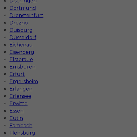
Dischingen
Dortmund
Stawka
14 - 16 € / h
Drensteinfurt
Drezno
Duisburg
Düsseldorf
Eichenau
Eisenberg
Elsteraue
Emsbüren
Erfurt
Ergersheim
Praca dla Malarza w Niemczech - Rostock
Erlangen
Erlensee
Kategoria
Prace wykończeniowe
,
Malarz
Erwitte
Lokalizacja
Niemcy
,
Rostock
Essen
Eutin
Wymagane języki
Niemiecki komunikatywny
Fambach
Stawka
12 - € / h
Flensburg