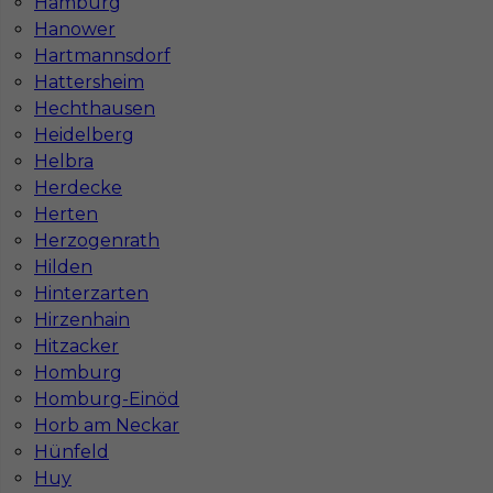
Hamburg
Hanower
Hartmannsdorf
Hattersheim
Mapa ofert pracy
Hechthausen
Mapa kategorii
Heidelberg
Helbra
Herdecke
Informacje w sprawie pracy
Herten
Telefon:
793-577-977
Herzogenrath
Hilden
Hinterzarten
Hirzenhain
Hitzacker
Dane firmy
Homburg
In-Serv Team Sp. z o.o.
Homburg-Einöd
ul. Bóżnicza 15/6
Horb am Neckar
61-751 Poznań, Polen
Hünfeld
NIP: PL7831822725
Huy
KRS: 0000855600