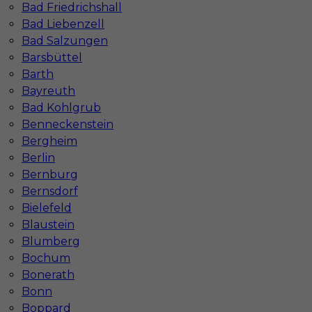
Bad Friedrichshall
Lokalizacja
Niemcy
,
Rostock
Bad Liebenzell
Wymagane języki
Angielski komunikatywny
,
Bad Salzungen
Niemiecki dobry
,
Niemiecki komunikatywny
Barsbüttel
Barth
Stawka
12 - 14 € / h
Bayreuth
Bad Kohlgrub
Benneckenstein
Bergheim
Berlin
Bernburg
Bernsdorf
Bielefeld
Blaustein
Blumberg
Praca w Niemczech dla operatora CNC
Bochum
Bonerath
Kategoria
Operatorzy
,
Operator maszyn CNC
Bonn
Lokalizacja
Niemcy
,
Rostock
Boppard