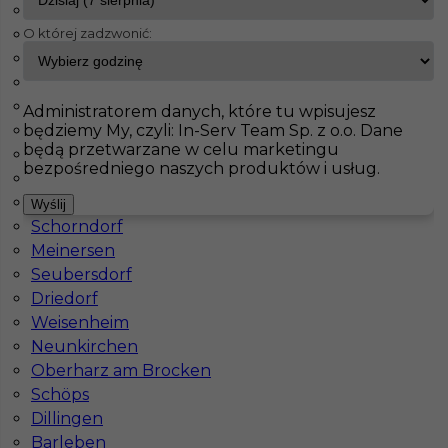
Brieselang
O której zadzwonić:
Maintal
InServ
Oferty pracy
Rostock
Haiterbach
Badendorf
Pokaż filtr
Albig
Administratorem danych, które tu wpisujesz
będziemy My, czyli: In-Serv Team Sp. z o.o. Dane
Pasenbach
będą przetwarzane w celu marketingu
Klettgau
bezpośredniego naszych produktów i usług.
Thale
Bisingen
Monter wykładzin Niemcy, bez znajomości
Wyślij
Schorndorf
języka, 15€/h
Meinersen
Kategoria
Prace wykończeniowe
,
Monter wykładzin
Seubersdorf
Driedorf
Lokalizacja
Niemcy
,
Rostock
Weisenheim
Wymagane języki
Niemiecki komunikatywny
Neunkirchen
Oberharz am Brocken
Stawka
15 - € / h
Schöps
Dillingen
Barleben