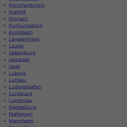
Korschenbroich
Krefeld
Kronach
Najpopularniejsze miejscowości w Niemczech
Kühlungsborn
Praca Augsburg
Praca Essen
Kulmbach
Praca Hamburg
Praca Monachium
Lampertheim
Praca Berlin
Praca Frankfurt
Lauter
Praca Hannover
Praca Munster
Liebenburg
Praca Dortmund
Praca Görlitz
Lippstadt
Praca Magdeburg
Praca Stuttgar
Lipsk
Lübeck
Luckau
Ludwigshafen
Lüneburg
Lunzenau
Magdeburg
Maihingen
Mannheim