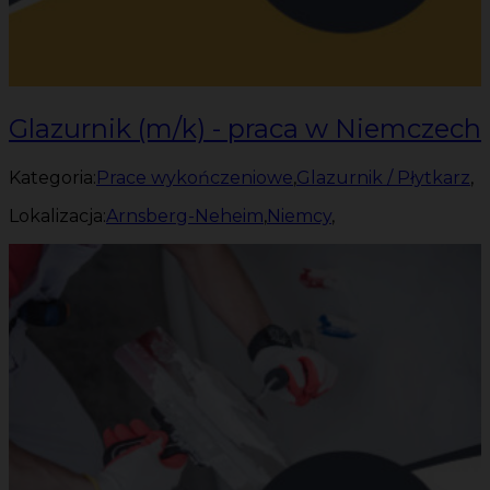
Glazurnik (m/k) - praca w Niemczech
Kategoria:
Prace wykończeniowe
,
Glazurnik / Płytkarz
,
Lokalizacja:
Arnsberg-Neheim
,
Niemcy
,