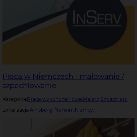
Praca w Niemczech - malowanie /
szpachlowanie
Kategoria:
Prace wykończeniowe
,
Malarz
,
Szpachlarz
,
Lokalizacja:
Arnsberg-Neheim
,
Niemcy
,