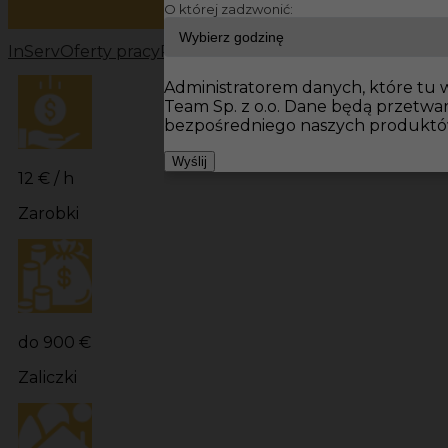
O której zadzwonić:
InServ
Oferty pracy
Prace wykończeniowe Niemcy
Prac
Administratorem danych, które tu w
Team Sp. z o.o. Dane będą przetw
bezpośredniego naszych produktów
Wyślij
12 € / h
Zarobki
do 900 €
Zaliczki