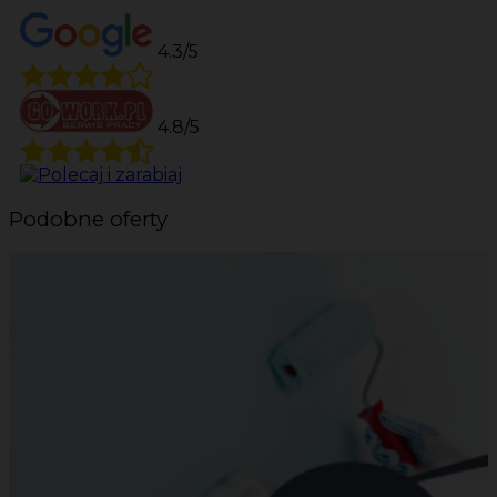
4.3/5
4.8/5
Podobne oferty