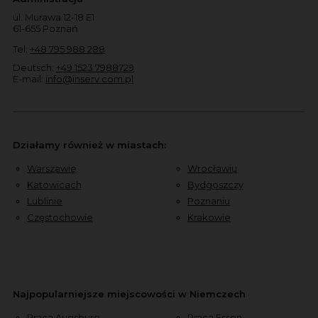
ul. Murawa 12-18 E1
61-655 Poznań
Tel:
+48 795 988 288
Deutsch:
+49 1523 7988729
E-mail:
info@inserv.com.pl
Działamy również w miastach:
Warszawie
Wrocławiu
Katowicach
Bydgoszczy
Lublinie
Poznaniu
Częstochowie
Krakowie
Najpopularniejsze miejscowości w Niemczech
Praca Augsburg
Praca Essen