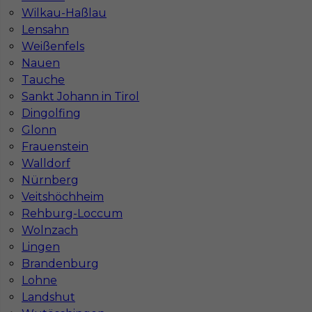
Wilkau-Haßlau
Stawka
23 - € / h
Lensahn
Weißenfels
1
Nauen
Tauche
Znaleziono 1 wyników
Sankt Johann in Tirol
Dingolfing
Glonn
Frauenstein
Walldorf
Nürnberg
Najczęściej zadawane pytania (FAQ)
Veitshöchheim
Rehburg-Loccum
Wolnzach
Jak znaleźć pracę za granicą?
Lingen
Brandenburg
Czy praca Niemcy na budowie nadal się
Lohne
opłaca przy obecnych kosztach życia?
Landshut