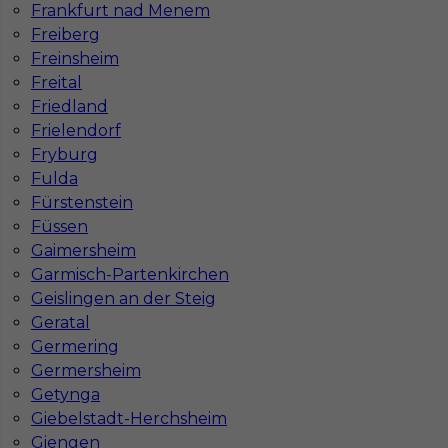
Frankfurt nad Menem
Freiberg
Freinsheim
Freital
Friedland
Frielendorf
Fryburg
Fulda
Fürstenstein
Füssen
Gaimersheim
Garmisch-Partenkirchen
Geislingen an der Steig
Geratal
Germering
InServ © 2014 – 2026 | Wszelkie prawa zastrzeżone
Germersheim
Getynga
Giebelstadt-Herchsheim
Giengen
Witryna korzysta z ciasteczek