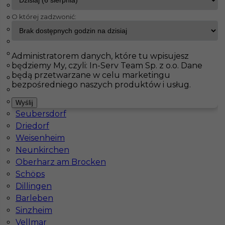
Haiterbach
O której zadzwonić:
Badendorf
InServ
Oferty pracy
Bad Friedrichshall
Albig
Pasenbach
Pokaż filtr
Klettgau
Administratorem danych, które tu wpisujesz
będziemy My, czyli: In-Serv Team Sp. z o.o. Dane
Thale
będą przetwarzane w celu marketingu
Bisingen
bezpośredniego naszych produktów i usług.
Schorndorf
Meinersen
Wyślij
Seubersdorf
Driedorf
Weisenheim
Neunkirchen
Praca dla tynkarza w Niemczech
Oberharz am Brocken
Schöps
Kategoria
Prace budowlane
,
Tynkarz
Dillingen
Lokalizacja
Niemcy
,
Bad Friedrichshall
Barleben
Sinzheim
Wymagane języki
Niemiecki komunikatywny
,
Vellmar
Niemiecki podstawowy