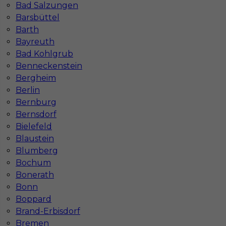
Bad Salzungen
Barsbüttel
Barth
Bayreuth
Bad Kohlgrub
Benneckenstein
Bergheim
Berlin
Mapa ofert pracy
Bernburg
Mapa kategorii
Bernsdorf
Bielefeld
Blaustein
Informacje w sprawie pracy
Blumberg
Telefon:
793-577-977
Bochum
Bonerath
Bonn
Boppard
Brand-Erbisdorf
Dane firmy
Bremen