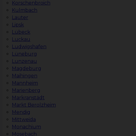
Korschenbroich
Kulmbach
Lauter
Lipsk
Lübeck
Luckau
Ludwigshafen
Lüneburg
Lunzenau
Magdeburg
Maihingen
Mannheim
Marienberg
Markranstädt
Markt Berolzheim
Mendig
Mittweida
Monachium
Mosebach