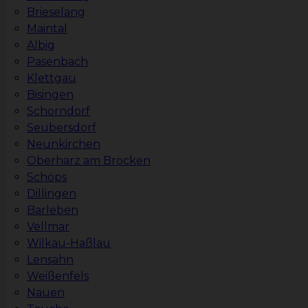
Brieselang
Maintal
Albig
Pasenbach
Klettgau
Bisingen
Schorndorf
Seubersdorf
Neunkirchen
Oberharz am Brocken
Schöps
Dillingen
Barleben
Vellmar
Wilkau-Haßlau
Lensahn
Weißenfels
Nauen