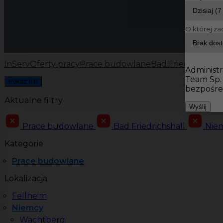
O której za
InServ
Oferty pracy
Prace budowlane
Bad Friedrichshall
Administr
Team Sp.
Pokaż filtr
bezpośre
Aktualne filtry
Wyślij
Prace budowlane
Bad Friedrichshall
Nie
Kategorie
Prace budowlane
Lokalizacja
Fellheim
Niemcy
Wachtberg