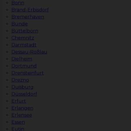
Bonn
Brand-Erbisdorf
Bremerhaven
Bünde
Büttelborn
Chemnitz
Darmstadt
Dessau-Roßlau
Dielheim
Dortmund
Drensteinfurt
Drezno
Duisburg
Düsseldorf
Erfurt
Erlangen
Erlensee
Essen
Eutin