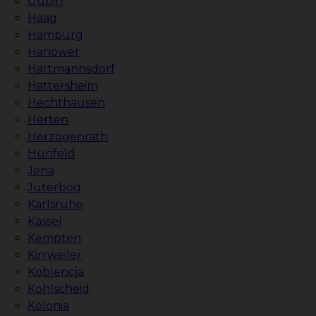
Gubin
Haag
Hamburg
Hanower
Hartmannsdorf
Hattersheim
Hechthausen
Herten
Herzogenrath
Hünfeld
Jena
Jüterbog
Karlsruhe
Kassel
Kempten
Kirrweiler
Koblencja
Kohlscheid
Kolonia