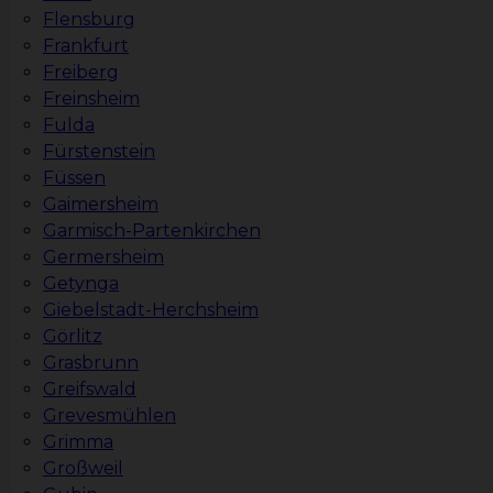
Flensburg
Frankfurt
Freiberg
Freinsheim
Fulda
Fürstenstein
Füssen
Gaimersheim
Garmisch-Partenkirchen
Germersheim
Getynga
Giebelstadt-Herchsheim
Görlitz
Grasbrunn
Greifswald
Grevesmühlen
Grimma
Großweil