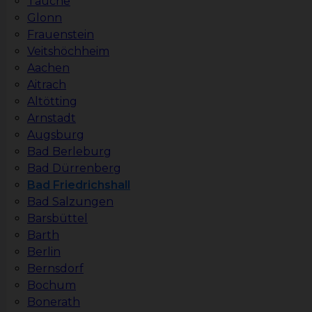
Tauche
Glonn
Frauenstein
Veitshöchheim
Aachen
Aitrach
Altötting
Arnstadt
Augsburg
Bad Berleburg
Bad Dürrenberg
Bad Friedrichshall
Bad Salzungen
Barsbüttel
Barth
Berlin
Bernsdorf
Bochum
Bonerath