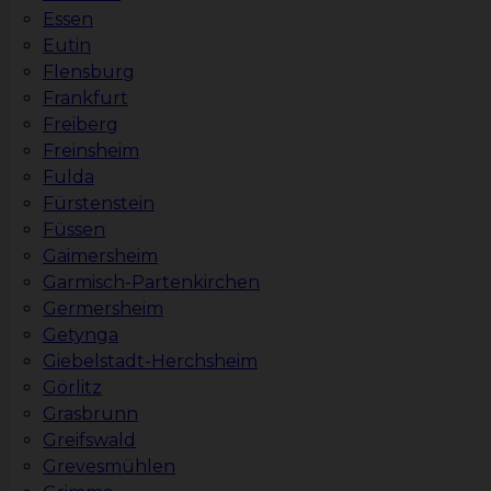
Essen
Eutin
Flensburg
Frankfurt
Freiberg
Freinsheim
Fulda
Fürstenstein
Füssen
Gaimersheim
Garmisch-Partenkirchen
Germersheim
Getynga
Giebelstadt-Herchsheim
Görlitz
Grasbrunn
Greifswald
Grevesmühlen