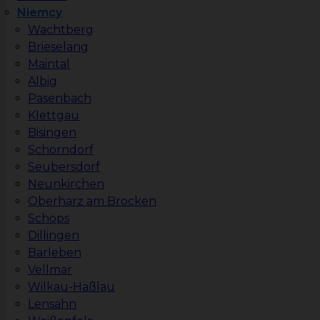
Niemcy
Wachtberg
Brieselang
Maintal
Albig
Pasenbach
Klettgau
Bisingen
Schorndorf
Seubersdorf
Neunkirchen
Oberharz am Brocken
Schöps
Dillingen
Barleben
Vellmar
Wilkau-Haßlau
Lensahn