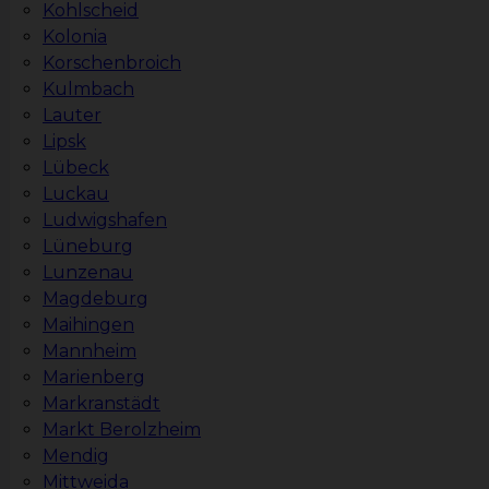
Kohlscheid
Kolonia
Korschenbroich
Kulmbach
Lauter
Lipsk
Lübeck
Luckau
Ludwigshafen
Lüneburg
Lunzenau
Magdeburg
Maihingen
Mannheim
Marienberg
Markranstädt
Markt Berolzheim
Mendig
Mittweida