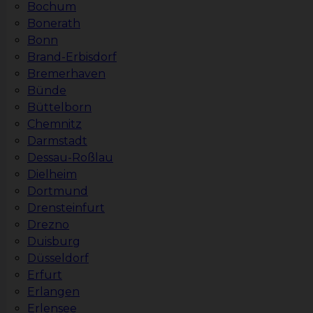
Bochum
Bonerath
Bonn
Brand-Erbisdorf
Bremerhaven
Bünde
Büttelborn
Chemnitz
Darmstadt
Dessau-Roßlau
Dielheim
Dortmund
Drensteinfurt
Drezno
Duisburg
Düsseldorf
Erfurt
Erlangen
Erlensee