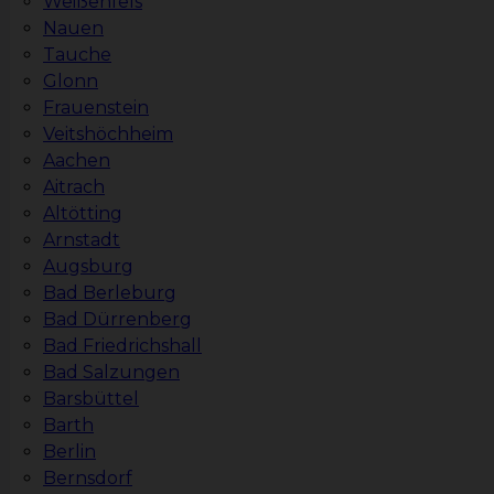
Weißenfels
Nauen
Tauche
Glonn
Frauenstein
Veitshöchheim
Aachen
Aitrach
Altötting
Arnstadt
Augsburg
Bad Berleburg
Bad Dürrenberg
Bad Friedrichshall
Bad Salzungen
Barsbüttel
Barth
Berlin
Bernsdorf