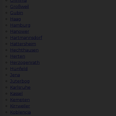
Grimma
Großweil
Gubin
Haag
Hamburg
Hanower
Hartmannsdorf
Hattersheim
Hechthausen
Herten
Herzogenrath
Hünfeld
Jena
Jüterbog
Karlsruhe
Kassel
Kempten
Kirrweiler
Koblencja