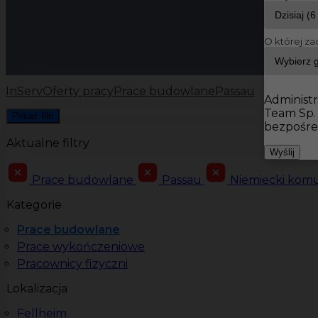
O której za
InServ
Oferty pracy
Prace budowlane
Passau
Administr
Team Sp.
Pokaż filtr
bezpośre
Aktualne filtry
Wyślij
Prace budowlane
Passau
Niemiecki kom
Kategorie
Prace budowlane
Prace wykończeniowe
Pracownicy fizyczni
Lokalizacja
Fellheim