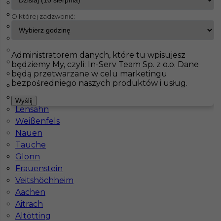
Schorndorf
Seubersdorf
O której zadzwonić:
InServ
Oferty pracy
Prace budowlane
Arnstadt
Neunkirchen
Oberharz am Brocken
Pokaż filtr
Schöps
Administratorem danych, które tu wpisujesz
Dillingen
będziemy My, czyli: In-Serv Team Sp. z o.o. Dane
będą przetwarzane w celu marketingu
Barleben
bezpośredniego naszych produktów i usług.
Vellmar
Wilkau-Haßlau
Wyślij
Lensahn
Weißenfels
Nauen
Tauche
Praca Zbrojarz w Niemczech
Glonn
Frauenstein
Kategoria
Prace budowlane
,
Zbrojarz
Veitshöchheim
Aachen
Lokalizacja
Niemcy
,
Arnstadt
Aitrach
Wymagane języki
Niemiecki komunikatywny
Altötting