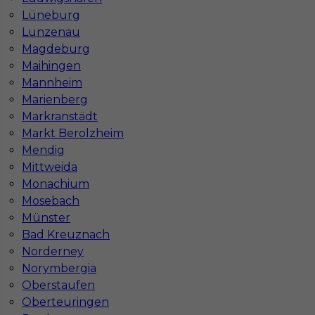
Lüneburg
Lunzenau
Magdeburg
Praca dla murarza zbrojarza szalunkowego
Maihingen
Niemcy
Mannheim
Kategoria
Prace budowlane
,
Murarz
,
Zbrojarz
Marienberg
Markranstädt
Lokalizacja
Niemcy
,
Arnstadt
Markt Berolzheim
Wymagane języki
Niemiecki komunikatywny
Mendig
Mittweida
Stawka
14 - 16 € / h
Monachium
Mosebach
Münster
Bad Kreuznach
Norderney
Norymbergia
Oberstaufen
Oberteuringen