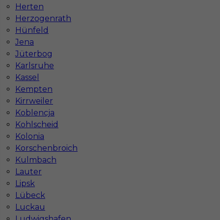
Herten
Herzogenrath
Hünfeld
Jena
Jüterbog
Murarz zbrojarz praca zagranica
Karlsruhe
Kassel
Kategoria
Prace budowlane
,
Murarz
,
Zbrojarz
Kempten
Kirrweiler
Lokalizacja
Niemcy
,
Arnstadt
Koblencja
Wymagane języki
Niemiecki komunikatywny
Kohlscheid
Kolonia
Stawka
14 - 16 € / h
Korschenbroich
Kulmbach
Lauter
Lipsk
Lübeck
Luckau
Ludwigshafen