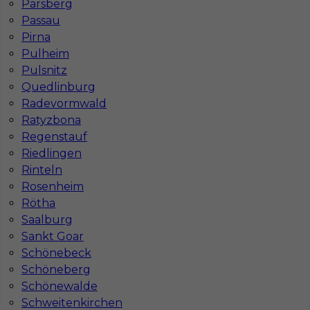
Parsberg
Passau
Murarz zbrojarz szalunkowy praca za granicą
Pirna
Pulheim
Kategoria
Prace budowlane
,
Murarz
,
Zbrojarz
Pulsnitz
Lokalizacja
Niemcy
,
Arnstadt
,
Erfurt
Quedlinburg
Radevormwald
Wymagane języki
Niemiecki komunikatywny
Ratyzbona
Stawka
14 - 16 € / h
Regenstauf
Riedlingen
1
Rinteln
Rosenheim
Znaleziono 7 wyników
Rötha
Saalburg
Sankt Goar
Schönebeck
Schöneberg
Schönewalde
Najczęściej zadawane pytania (FAQ)
Schweitenkirchen