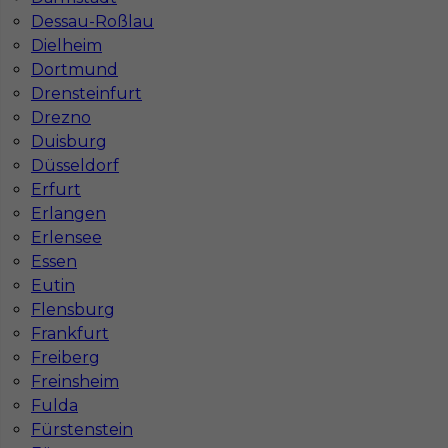
Dessau-Roßlau
Dielheim
Dortmund
Drensteinfurt
Drezno
Duisburg
Düsseldorf
Erfurt
Zbrojarz praca w Niemczech
Erlangen
Erlensee
Kategoria
Prace budowlane
,
Zbrojarz
Essen
Lokalizacja
Niemcy
,
Arnstadt
Eutin
Flensburg
Wymagane języki
Niemiecki komunikatywny
Frankfurt
Stawka
15 - 17 € / h
Freiberg
Freinsheim
Fulda
Fürstenstein