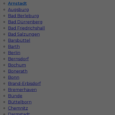
Arnstadt
Stawka
15 - 17 € / h
Augsburg
Bad Berleburg
Bad Dürrenberg
Bad Friedrichshall
Bad Salzungen
Barsbüttel
Barth
Berlin
Bernsdorf
Bochum
Praca zbrojarz w Niemczech - od zaraz!
Bonerath
Bonn
Kategoria
Prace budowlane
,
Zbrojarz
Brand-Erbisdorf
Lokalizacja
Niemcy
,
Arnstadt
Bremerhaven
Wymagane języki
Niemiecki komunikatywny
Bünde
Büttelborn
Stawka
15 - 17 € / h
Chemnitz
Darmstadt