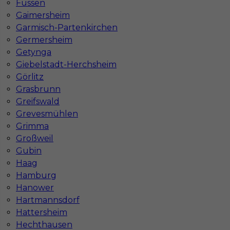
Füssen
Gaimersheim
Garmisch-Partenkirchen
Germersheim
Getynga
Giebelstadt-Herchsheim
Zbrojarz betoniarz szalunkowy praca w
Görlitz
Niemczech
Grasbrunn
Greifswald
Kategoria
Prace budowlane
,
Betoniarz
,
Cieśla
Grevesmühlen
szalunkowy
,
Zbrojarz
Grimma
Lokalizacja
Niemcy
,
Arnstadt
Großweil
Gubin
Wymagane języki
Niemiecki komunikatywny
Haag
Stawka
14 - 16 € / h
Hamburg
Hanower
Hartmannsdorf
Hattersheim
Hechthausen