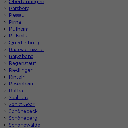
Oberteuringen
Parsberg
Passau
Pirna
Pulheim
Pulsnitz
Quedlinburg
Radevormwald
Ratyzbona
Regenstauf
Riedlingen
Rinteln
Rosenheim
Rötha
Saalburg
InServ © 2014 – 2026 | Wszelkie prawa zastrzeżone
Sankt Goar
Schönebeck
Schöneberg
Witryna korzysta z ciasteczek
Schönewalde