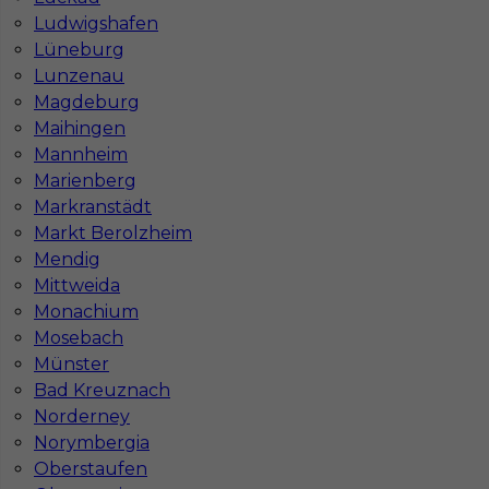
Katowicach
Bydgoszczy
Ludwigshafen
Lublinie
Poznaniu
Lüneburg
Częstochowie
Krakowie
Lunzenau
Magdeburg
Maihingen
Mannheim
Najpopularniejsze miejscowości w Niemczech
Marienberg
Markranstädt
Praca Augsburg
Praca Essen
Markt Berolzheim
Praca Hamburg
Praca Monachium
Mendig
Praca Berlin
Praca Frankfurt
Mittweida
Praca Hannover
Praca Munster
Monachium
Praca Dortmund
Praca Görlitz
Mosebach
Praca Magdeburg
Praca Stuttgar
Münster
Bad Kreuznach
Norderney
Norymbergia
Oberstaufen