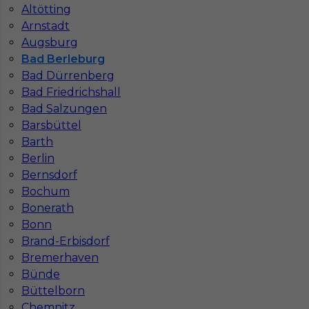
Altötting
Stawka
29 - 31 € / h
Arnstadt
Augsburg
1
Bad Berleburg
Znaleziono 1 wyników
Bad Dürrenberg
Bad Friedrichshall
Bad Salzungen
Barsbüttel
Barth
Berlin
Najczęściej zadawane pytania (FAQ)
Bernsdorf
Bochum
Bonerath
Jak znaleźć pracę za granicą?
Bonn
Brand-Erbisdorf
Bremerhaven
Czy praca Niemcy na budowie nadal się
Bünde
opłaca przy obecnych kosztach życia?
Büttelborn
Chemnitz