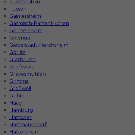
Fürstenstein
Füssen
Gaimersheim
Garmisch-Partenkirchen
Germersheim
Getynga
Giebelstadt-Herchsheim
Görlitz
Mapa ofert pracy
Grasbrunn
Mapa kategorii
Greifswald
Grevesmühlen
Grimma
Informacje w sprawie pracy
Großweil
Telefon:
793-577-977
Gubin
Haag
Hamburg
Hanower
Dane firmy
Hartmannsdorf
Hattersheim
In-Serv Team Sp. z o.o.