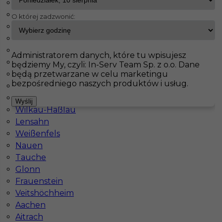
Bisingen
Schorndorf
O której zadzwonić:
InServ
Oferty pracy
Prace budowlane
Bad Berleburg
Seubersdorf
Neunkirchen
Pokaż filtr
Oberharz am Brocken
Administratorem danych, które tu wpisujesz
Schöps
będziemy My, czyli: In-Serv Team Sp. z o.o. Dane
będą przetwarzane w celu marketingu
Dillingen
bezpośredniego naszych produktów i usług.
Barleben
Vellmar
Wyślij
Wilkau-Haßlau
Lensahn
Weißenfels
Nauen
Praca w Niemczech - dekarz
Tauche
Glonn
Kategoria
Prace budowlane
,
Dekarz
Frauenstein
Veitshöchheim
Lokalizacja
Niemcy
,
Bad Berleburg
Aachen
Wymagane języki
Niemiecki komunikatywny
Aitrach