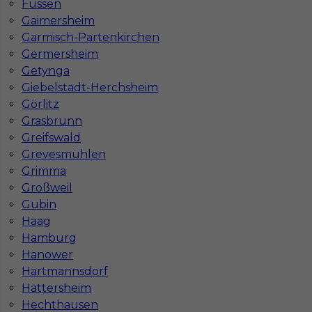
Füssen
Gaimersheim
Garmisch-Partenkirchen
Germersheim
Getynga
Giebelstadt-Herchsheim
Görlitz
Grasbrunn
Mapa ofert pracy
Greifswald
Mapa kategorii
Grevesmühlen
Grimma
Großweil
Informacje w sprawie pracy
Gubin
Telefon:
793-577-977
Haag
Hamburg
Hanower
Hartmannsdorf
Dane firmy
Hattersheim
Hechthausen
In-Serv Team Sp. z o.o.