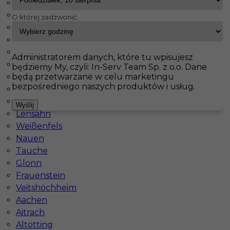
Schorndorf
Seubersdorf
O której zadzwonić:
InServ
Oferty pracy
Prace budowlane
Drensteinfurt
Neunkirchen
Oberharz am Brocken
Pokaż filtr
Schöps
Administratorem danych, które tu wpisujesz
Dillingen
będziemy My, czyli: In-Serv Team Sp. z o.o. Dane
będą przetwarzane w celu marketingu
Barleben
bezpośredniego naszych produktów i usług.
Vellmar
Wilkau-Haßlau
Wyślij
Lensahn
Weißenfels
Nauen
Tauche
Praca dla brukarza za granicą
Glonn
Frauenstein
Kategoria
Prace budowlane
,
Brukarz
Veitshöchheim
Aachen
Lokalizacja
Niemcy
,
Drensteinfurt
Aitrach
Wymagane języki
Niemiecki komunikatywny
Altötting