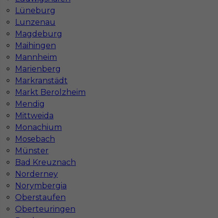
Katowicach
Bydgoszczy
Lüneburg
Lublinie
Poznaniu
Lunzenau
Częstochowie
Krakowie
Magdeburg
Maihingen
Mannheim
Marienberg
Najpopularniejsze miejscowości w Niemczech
Markranstädt
Markt Berolzheim
Praca Augsburg
Praca Essen
Mendig
Praca Hamburg
Praca Monachium
Mittweida
Praca Berlin
Praca Frankfurt
Monachium
Praca Hannover
Praca Munster
Mosebach
Praca Dortmund
Praca Görlitz
Münster
Praca Magdeburg
Praca Stuttgar
Bad Kreuznach
Norderney
Norymbergia
Oberstaufen
Oberteuringen