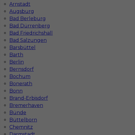
Arnstadt
Stawka
14 - 16 € / h
Augsburg
Bad Berleburg
1
Bad Dürrenberg
Znaleziono 1 wyników
Bad Friedrichshall
Bad Salzungen
Barsbüttel
Barth
Berlin
Bernsdorf
Najczęściej zadawane pytania (FAQ)
Bochum
Bonerath
Bonn
Jak znaleźć pracę za granicą?
Brand-Erbisdorf
Bremerhaven
Bünde
Czy praca Niemcy na budowie nadal się
Büttelborn
opłaca przy obecnych kosztach życia?
Chemnitz
Darmstadt