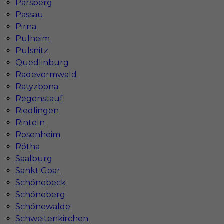
Parsberg
Passau
Pirna
Pulheim
Pulsnitz
Quedlinburg
Radevormwald
Ratyzbona
Regenstauf
Riedlingen
Rinteln
Rosenheim
Rötha
Saalburg
Sankt Goar
InServ © 2014 – 2026 | Wszelkie prawa zastrzeżone
Schönebeck
Schöneberg
Schönewalde
Witryna korzysta z ciasteczek
Schweitenkirchen