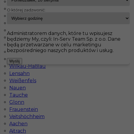
Bisingen
Schorndorf
O której zadzwonić:
InServ
Oferty pracy
Prace budowlane
Quedlinburg
Seubersdorf
Neunkirchen
Pokaż filtr
Oberharz am Brocken
Administratorem danych, które tu wpisujesz
Schöps
będziemy My, czyli: In-Serv Team Sp. z o.o. Dane
będą przetwarzane w celu marketingu
Dillingen
bezpośredniego naszych produktów i usług.
Barleben
Vellmar
Wyślij
Wilkau-Haßlau
Lensahn
Weißenfels
Nauen
Murarz praca zagranica
Tauche
Glonn
Kategoria
Prace budowlane
,
Murarz
Frauenstein
Veitshöchheim
Lokalizacja
Niemcy
,
Quedlinburg
Aachen
Wymagane języki
Niemiecki komunikatywny
Aitrach