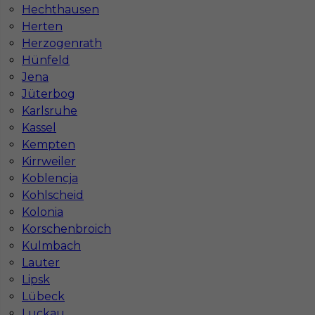
Hechthausen
Herten
Herzogenrath
Hünfeld
Jena
Jüterbog
Mapa ofert pracy
Karlsruhe
Mapa kategorii
Kassel
Kempten
Kirrweiler
Informacje w sprawie pracy
Koblencja
Telefon:
793-577-977
Kohlscheid
Kolonia
Korschenbroich
Kulmbach
Lauter
Dane firmy
Lipsk
In-Serv Team Sp. z o.o.
Lübeck
ul. Bóżnicza 15/6
61-751 Poznań, Polen
Luckau