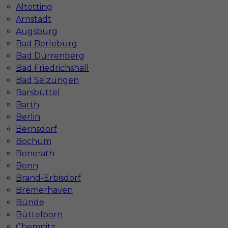
Altötting
Stawka
14 - 16 € / h
Arnstadt
Augsburg
Bad Berleburg
Bad Dürrenberg
Bad Friedrichshall
Bad Salzungen
Barsbüttel
Barth
Berlin
Bernsdorf
Murarz praca Niemcy
Bochum
Bonerath
Kategoria
Prace budowlane
,
Murarz
Bonn
Lokalizacja
Niemcy
,
Bünde
,
Freiberg
,
Quedlinburg
,
Brand-Erbisdorf
Sugenheim
Bremerhaven
Wymagane języki
Niemiecki komunikatywny
Bünde
Büttelborn
Stawka
14 - 16 € / h
Chemnitz