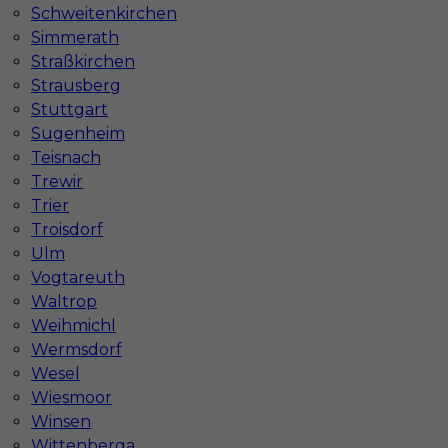
Schweitenkirchen
Simmerath
Straßkirchen
Strausberg
Stuttgart
Sugenheim
Teisnach
Trewir
Trier
Troisdorf
Ulm
Vogtareuth
Waltrop
InServ © 2014 – 2026 | Wszelkie prawa zastrzeżone
Weihmichl
Wermsdorf
Wesel
Witryna korzysta z ciasteczek
Wiesmoor
Winsen
Ta witryna używa ciasteczek (cookies) do
personalizacji treści i reklam, oferowania funkcji
Wittenberga