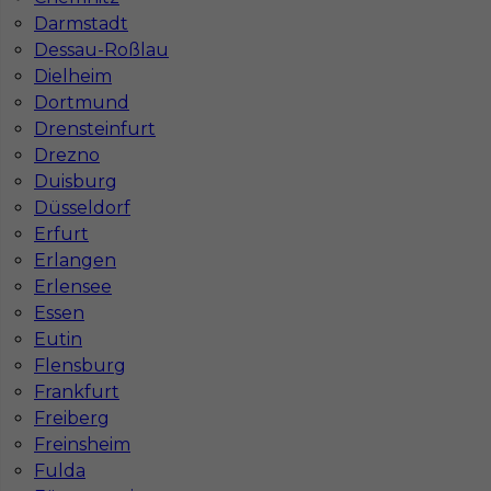
Darmstadt
1
Dessau-Roßlau
Znaleziono 2 wyników
Dielheim
Dortmund
Drensteinfurt
Drezno
Duisburg
Düsseldorf
Najczęściej zadawane pytania (FAQ)
Erfurt
Erlangen
Erlensee
Jak znaleźć pracę za granicą?
Essen
Eutin
Flensburg
Czy praca Niemcy na budowie nadal się
Frankfurt
opłaca przy obecnych kosztach życia?
Freiberg
Freinsheim
Fulda
Gdzie do pracy za granicę?