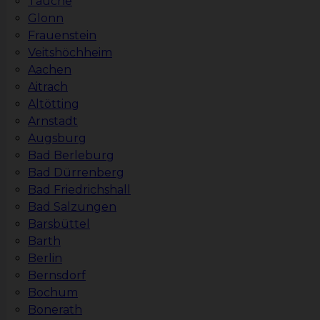
Tauche
Glonn
Frauenstein
Veitshöchheim
Aachen
Aitrach
Altötting
Arnstadt
Augsburg
Bad Berleburg
Bad Dürrenberg
Bad Friedrichshall
Bad Salzungen
Barsbüttel
Barth
Berlin
Bernsdorf
Bochum
Bonerath