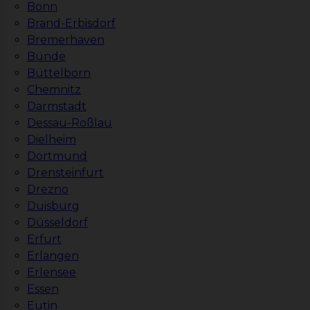
Bonn
Brand-Erbisdorf
Bremerhaven
Bünde
Büttelborn
Chemnitz
Darmstadt
Dessau-Roßlau
Dielheim
Dortmund
Drensteinfurt
Drezno
Duisburg
Düsseldorf
Erfurt
Erlangen
Erlensee
Essen
Eutin