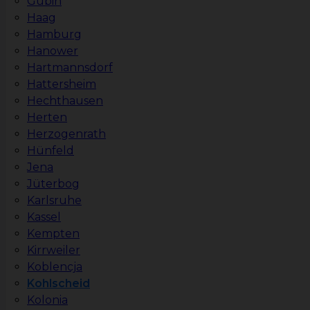
Gubin
Haag
Hamburg
Hanower
Hartmannsdorf
Hattersheim
Hechthausen
Herten
Herzogenrath
Hünfeld
Jena
Jüterbog
Karlsruhe
Kassel
Kempten
Kirrweiler
Koblencja
Kohlscheid
Kolonia