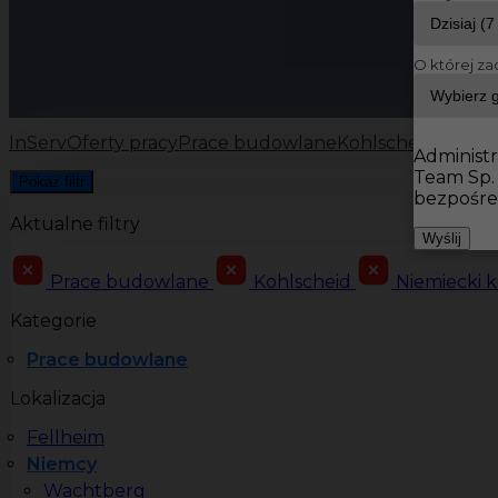
O której za
InServ
Oferty pracy
Prace budowlane
Kohlscheid
Administr
Team Sp.
Pokaż filtr
bezpośre
Aktualne filtry
Wyślij
Prace budowlane
Kohlscheid
Niemiecki 
Kategorie
Prace budowlane
Lokalizacja
Fellheim
Niemcy
Wachtberg