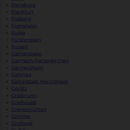
Flensburg
Frankfurt
Freiberg
Freinsheim
Fulda
Fürstenstein
Füssen
Gaimersheim
Garmisch-Partenkirchen
Germersheim
Getynga
Giebelstadt-Herchsheim
Görlitz
Grasbrunn
Greifswald
Grevesmühlen
Grimma
Großweil