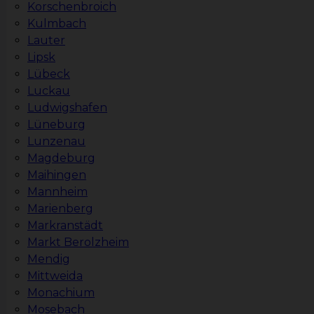
Korschenbroich
Kulmbach
Lauter
Lipsk
Lübeck
Luckau
Ludwigshafen
Lüneburg
Lunzenau
Magdeburg
Maihingen
Mannheim
Marienberg
Markranstädt
Markt Berolzheim
Mendig
Mittweida
Monachium
Mosebach