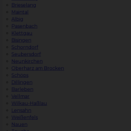
Brieselang
Maintal
Albig
Pasenbach
Klettgau
Bisingen
Schorndorf
Seubersdorf
Neunkirchen
Oberharz am Brocken
Schöps
Dillingen
Barleben
Vellmar
Wilkau-Haßlau
Lensahn
Weißenfels
Nauen