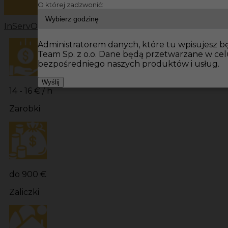
O której zadzwonić:
InServ
Oferty pracy
Prace budowlane Niemcy
Prace bu
Administratorem danych, które tu wpisujesz bę
Team Sp. z o.o. Dane będą przetwarzane w ce
bezpośredniego naszych produktów i usług.
Wyślij
14 - 16 € / h
Zarobki
do 900 €
Zaliczki