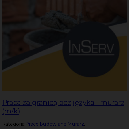
Praca za granicą bez języka - murarz
(m/k)
Kategoria:
Prace budowlane
,
Murarz
,