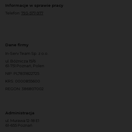
Informacje w sprawie pracy
Telefon:
793-577-977
Dane firmy
In-Serv Team Sp. z o.o.
ul. Bóżnicza 15/6
61-751 Poznań, Polen
NIP: PL7831822725
KRS: 0000855600
REGON: 386807002
Administracja
ul. Murawa 12-18 E1
61-655 Poznań