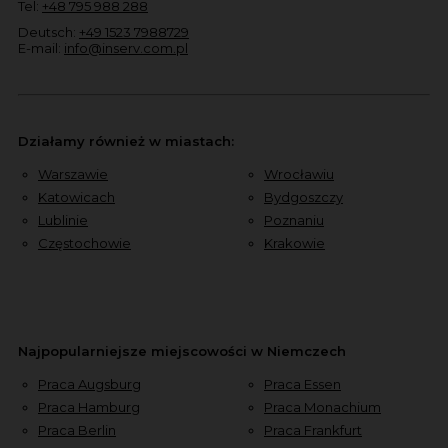
Tel:
+48 795 988 288
Deutsch:
+49 1523 7988729
E-mail:
info@inserv.com.pl
Działamy również w miastach:
Warszawie
Wrocławiu
Katowicach
Bydgoszczy
Lublinie
Poznaniu
Częstochowie
Krakowie
Najpopularniejsze miejscowości w Niemczech
Praca Augsburg
Praca Essen
Praca Hamburg
Praca Monachium
Praca Berlin
Praca Frankfurt