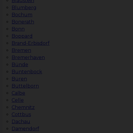
Blaustein
Blumberg
Bochum
Bonerath
Bonn
Boppard
Brand-Erbisdorf
Bremen
Bremerhaven
Bünde
Buntenbock
Büren
Büttelborn
Calbe
Celle
Chemnitz
Cottbus
Dachau
Damendorf