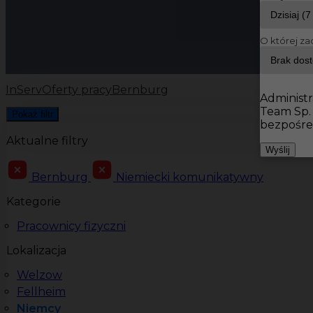
O której za
InServ
Oferty pracy
Bernburg
Administr
Team Sp.
Pokaż filtr
bezpośre
Aktualne filtry
Wyślij
Bernburg
Niemiecki komunikatywny
Kategorie
Pracownicy fizyczni
Lokalizacja
Welzow
Fellheim
Niemcy