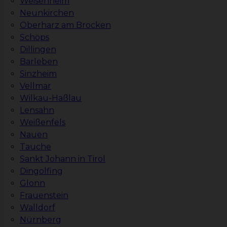
Weisenheim
Neunkirchen
Oberharz am Brocken
Schöps
Dillingen
Barleben
Sinzheim
Vellmar
Wilkau-Haßlau
Lensahn
Weißenfels
Nauen
Tauche
Sankt Johann in Tirol
Dingolfing
Glonn
Frauenstein
Walldorf
Nürnberg