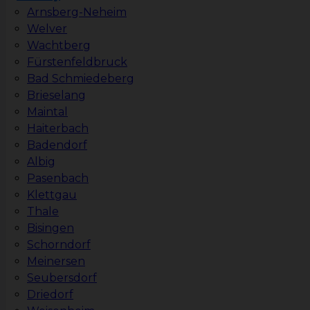
Arnsberg-Neheim
Welver
Wachtberg
Fürstenfeldbruck
Bad Schmiedeberg
Brieselang
Maintal
Haiterbach
Badendorf
Albig
Pasenbach
Klettgau
Thale
Bisingen
Schorndorf
Meinersen
Seubersdorf
Driedorf