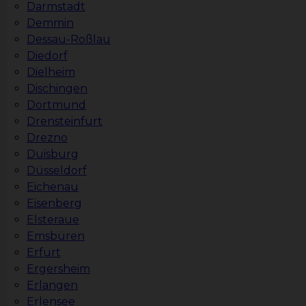
Darmstadt
Demmin
Dessau-Roßlau
Diedorf
Dielheim
Dischingen
Dortmund
Drensteinfurt
Drezno
Duisburg
Düsseldorf
Eichenau
Eisenberg
Elsteraue
Emsbüren
Erfurt
Ergersheim
Erlangen
Erlensee