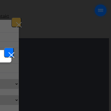
takt
!