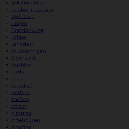
Veitshöchheim
Rehburg-Loccum
Wolnzach
Lingen
Brandenburg
Lohne
Landshut
Wutöschingen
Eibenstock
Buchloe
Freital
Jessen
Betzdorf
Herford
Aachen
Aitrach
Altötting
Amelsbüren
Ampfing