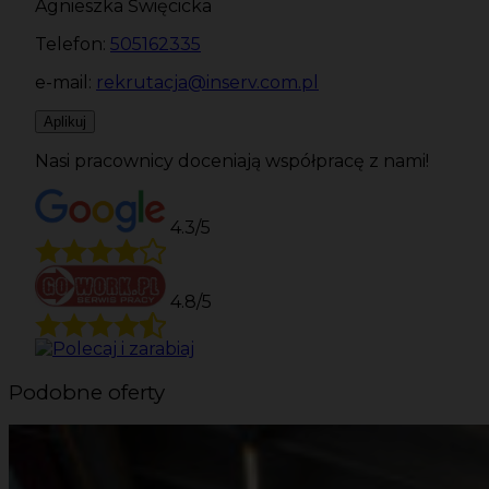
Agnieszka Święcicka
Telefon:
505162335
e-mail:
rekrutacja@inserv.com.pl
Aplikuj
Nasi pracownicy doceniają współpracę z nami!
4.3/5
4.8/5
Podobne oferty