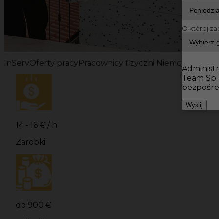
O której za
InServ
Oferty pracy
Pracownicy fizyczni Niemcy
Pracowni
Administr
Team Sp.
bezpośre
Wyślij
14 - 16 € / h
Zarobki
do 900 €