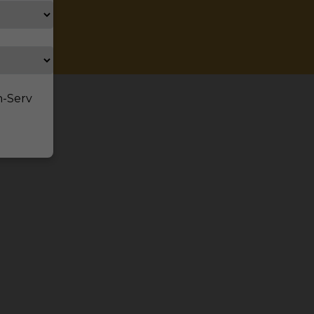
ch
n-Serv