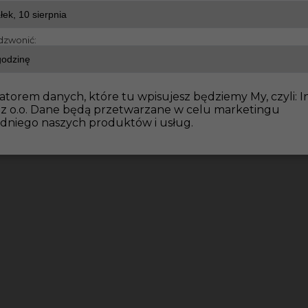
dzwonić:
cy fizyczni
Pomocnik montera mebli - praca w Niemcze
atorem danych, które tu wpisujesz będziemy My, czyli: I
 z o.o. Dane będą przetwarzane w celu marketingu
dniego naszych produktów i usług.