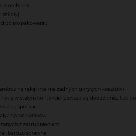
o z meblami
 szkoły)
ci po rozpakowaniu
zarobisz na rękę! (nie ma żadnych ukrytych kosztów)
 Tobą w stałym kontakcie (zawsze się dodzwonisz lub d
esz się spotkać
tałych pracowników
ązanych z zatrudnieniem
zna i bardzo sprawna