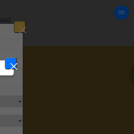
takt
!