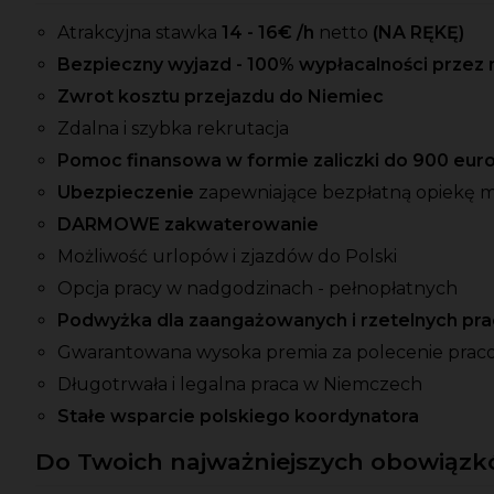
Atrakcyjna stawka
14 - 16
€ /h
netto
(NA RĘKĘ)
Bezpieczny wyjazd - 100% wypłacalności przez 
Zwrot kosztu przejazdu do Niemiec
Zdalna i szybka rekrutacja
Pomoc finansowa w formie zaliczki do 900 eur
Ubezpieczenie
zapewniające bezpłatną opiekę 
DARMOWE zakwaterowanie
Możliwość urlopów i zjazdów do Polski
Opcja pracy w nadgodzinach - pełnopłatnych
Podwyżka dla zaangażowanych i rzetelnych p
Gwarantowana wysoka premia za polecenie prac
Długotrwała i legalna praca w Niemczech
Stałe wsparcie polskiego koordynatora
Do Twoich najważniejszych obowiązkó