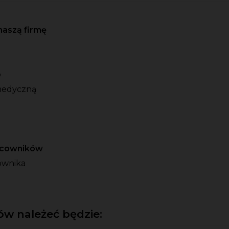
naszą firmę
o
medyczną
racowników
ownika
w należeć będzie: