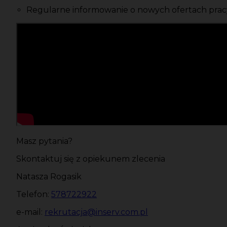
Regularne informowanie o nowych ofertach pracy
Masz pytania?
Skontaktuj się z opiekunem zlecenia
Natasza Rogasik
Telefon:
578722922
e-mail:
rekrutacja@inserv.com.pl