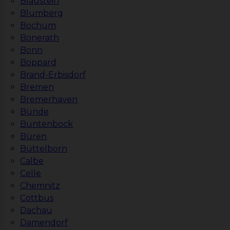
Blaustein
Blumberg
Bochum
Bonerath
Bonn
Boppard
Brand-Erbisdorf
Bremen
Bremerhaven
Bünde
Buntenbock
Büren
Büttelborn
Calbe
Celle
Chemnitz
Cottbus
Dachau
Damendorf