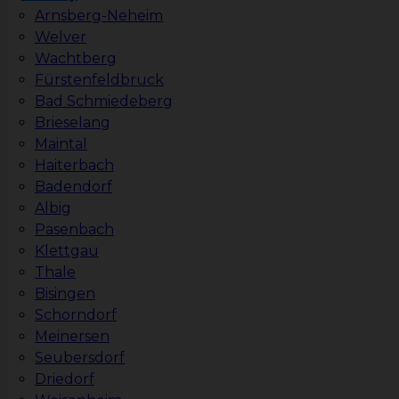
Arnsberg-Neheim
Welver
Wachtberg
Fürstenfeldbruck
Bad Schmiedeberg
Brieselang
Maintal
Haiterbach
Badendorf
Albig
Pasenbach
Klettgau
Thale
Bisingen
Schorndorf
Meinersen
Seubersdorf
Driedorf