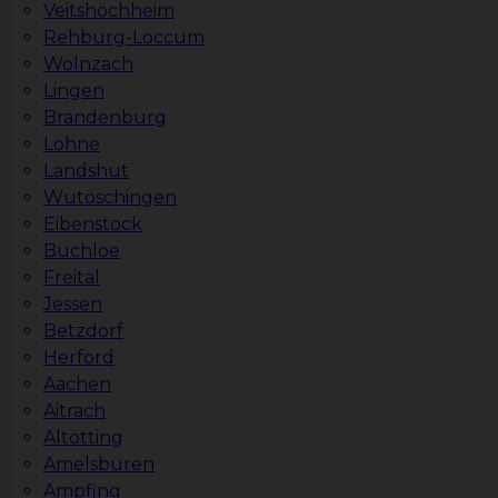
Veitshöchheim
Rehburg-Loccum
Wolnzach
Lingen
Brandenburg
Lohne
Landshut
Wutöschingen
Eibenstock
Buchloe
Freital
Jessen
Betzdorf
Herford
Aachen
Aitrach
Altötting
Amelsbüren
Ampfing