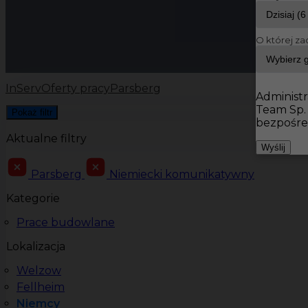
O której za
InServ
Oferty pracy
Parsberg
Administr
Team Sp.
Pokaż filtr
bezpośre
Aktualne filtry
Wyślij
Parsberg
Niemiecki komunikatywny
Kategorie
Prace budowlane
Lokalizacja
Welzow
Fellheim
Niemcy