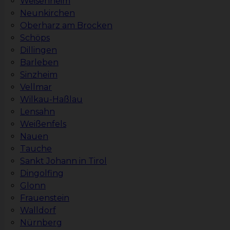
Weisenheim
Neunkirchen
Oberharz am Brocken
Schöps
Dillingen
Barleben
Sinzheim
Vellmar
Wilkau-Haßlau
Lensahn
Weißenfels
Nauen
Tauche
Sankt Johann in Tirol
Dingolfing
Glonn
Frauenstein
Walldorf
Nürnberg