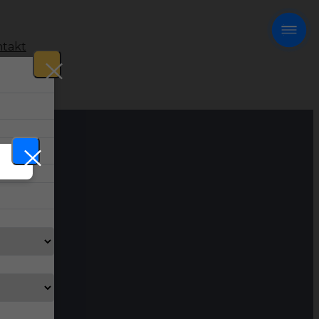
takt
!