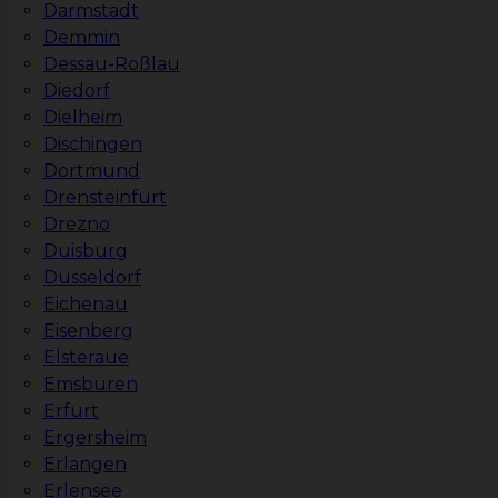
Darmstadt
Demmin
Dessau-Roßlau
Diedorf
Dielheim
Dischingen
Dortmund
Drensteinfurt
Drezno
Duisburg
Düsseldorf
Eichenau
Eisenberg
Elsteraue
Emsbüren
Erfurt
Ergersheim
Erlangen
Erlensee