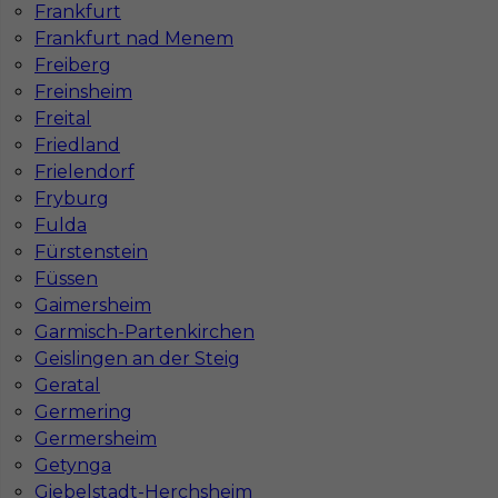
Frankfurt
Frankfurt nad Menem
Freiberg
Freinsheim
Freital
Friedland
Frielendorf
Fryburg
Fulda
Fürstenstein
Füssen
Gaimersheim
Garmisch-Partenkirchen
Geislingen an der Steig
Geratal
Germering
InServ © 2014 – 2026 | Wszelkie prawa zastrzeżone
Germersheim
Getynga
Giebelstadt-Herchsheim