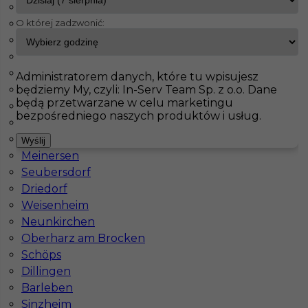
Maintal
O której zadzwonić:
Haiterbach
InServ
Oferty pracy
Norderney
Badendorf
Albig
Pokaż filtr
Pasenbach
Administratorem danych, które tu wpisujesz
będziemy My, czyli: In-Serv Team Sp. z o.o. Dane
Klettgau
będą przetwarzane w celu marketingu
Thale
bezpośredniego naszych produktów i usług.
Bisingen
Schorndorf
Wyślij
Meinersen
Seubersdorf
Driedorf
Weisenheim
Praca w Niemczech dla malarza - Norderney
Neunkirchen
Oberharz am Brocken
Kategoria
Prace budowlane
,
Prace wykończeniowe
,
Schöps
Malarz
,
Szpachlarz
Dillingen
Lokalizacja
Niemcy
,
Norderney
Barleben
Sinzheim
Wymagane języki
Angielski komunikatywny
,