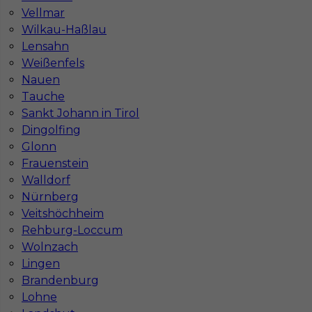
Niemiecki dobry
,
Niemiecki komunikatywny
Vellmar
Wilkau-Haßlau
Stawka
12 - € / h
Lensahn
Weißenfels
1
Nauen
Tauche
Znaleziono 1 wyników
Sankt Johann in Tirol
Dingolfing
Glonn
Frauenstein
Walldorf
Najczęściej zadawane pytania (FAQ)
Nürnberg
Veitshöchheim
Rehburg-Loccum
Jak znaleźć pracę za granicą?
Wolnzach
Lingen
Brandenburg
Czy praca Niemcy na budowie nadal się
Lohne
opłaca przy obecnych kosztach życia?