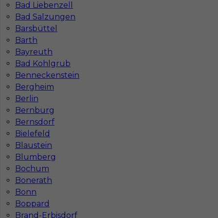
Bad Liebenzell
Bad Salzungen
Barsbüttel
Barth
Bayreuth
Bad Kohlgrub
Benneckenstein
Bergheim
Berlin
Mapa ofert pracy
Bernburg
Mapa kategorii
Bernsdorf
Bielefeld
Blaustein
Informacje w sprawie pracy
Blumberg
Telefon:
793-577-977
Bochum
Bonerath
Bonn
Boppard
Brand-Erbisdorf
Dane firmy