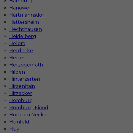
Hamburg
Hanower
Hartmannsdorf
Tapeciarz wykończenia praca Niemcy
Hattersheim
Hechthausen
Kategoria
Prace wykończeniowe
,
Malarz
,
Szpachlarz
Heidelberg
,
Tapeciarz
Helbra
Lokalizacja
Niemcy
,
Aachen
Herdecke
Wymagane języki
Angielski komunikatywny
,
Herten
Niemiecki podstawowy
,
Niemiecki komunikatywny
Herzogenrath
Hilden
Stawka
14 - 16 € / h
Hinterzarten
Hirzenhain
Hitzacker
Homburg
Homburg-Einöd
Horb am Neckar
Hünfeld
Huy