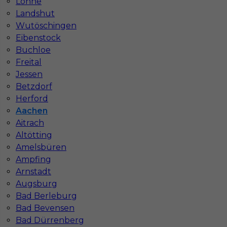
Lohne
Landshut
Wutöschingen
Eibenstock
Buchloe
Freital
Jessen
Betzdorf
Herford
Aachen
Praca w Niemczech - murarz z j. niemieckim
Aitrach
Altötting
Kategoria
Prace budowlane
,
Murarz
Amelsbüren
Ampfing
Lokalizacja
Niemcy
,
Aachen
Arnstadt
Wymagane języki
Niemiecki komunikatywny
Augsburg
Bad Berleburg
Stawka
17 - 19 € / h
Bad Bevensen
Bad Dürrenberg