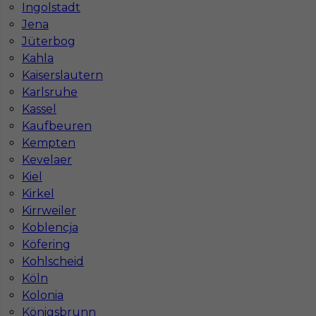
Ingolstadt
Jena
Murarz zbrojarz szalunkowy praca zagranica
Jüterbog
Kahla
Kategoria
Prace budowlane
,
Cieśla szalunkowy
,
Murarz
,
Zbrojarz
Kaiserslautern
Karlsruhe
Lokalizacja
Niemcy
,
Aachen
,
Zingst
Kassel
Wymagane języki
Niemiecki komunikatywny
,
Kaufbeuren
Angielski komunikatywny
,
Rosyjski komunikatywny
Kempten
Kevelaer
Stawka
15 - 16 € / h
Kiel
Kirkel
Kirrweiler
Koblencja
Köfering
Kohlscheid
Köln
Kolonia
Königsbrunn