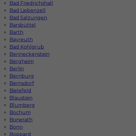
Bad Friedrichshall
Bad Liebenzell
Bad Salzungen
Barsbüttel
Barth
Bayreuth
Bad Kohlgrub
Benneckenstein
Pracownik ogólnobudowlany - praca w
Bergheim
Niemczech
Berlin
Kategoria
Prace budowlane
Bernburg
Bernsdorf
Lokalizacja
Niemcy
,
Aachen
Bielefeld
Wymagane języki
Niemiecki komunikatywny
Blaustein
Blumberg
Stawka
17 - 19 € / h
Bochum
Bonerath
Bonn
Boppard