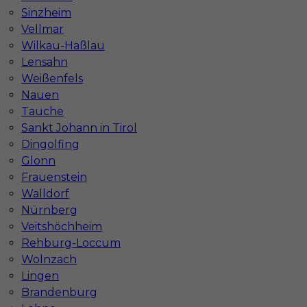
Sinzheim
Stawka
19 - 21 € / h
Vellmar
Wilkau-Haßlau
Lensahn
Weißenfels
Nauen
Tauche
Sankt Johann in Tirol
Dingolfing
Glonn
Frauenstein
Praca w Niemczech dla murarza
Walldorf
Nürnberg
Kategoria
Prace budowlane
,
Murarz
Veitshöchheim
Rehburg-Loccum
Lokalizacja
Niemcy
,
Aachen
Wolnzach
Wymagane języki
Rosyjski komunikatywny
,
Niemiecki
Lingen
komunikatywny
Brandenburg
Stawka
19 - 21 € / h