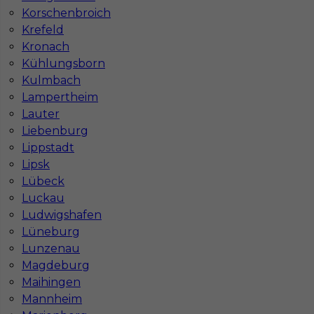
Korschenbroich
Murarz do Aachen - praca w Niemczech
Krefeld
Kronach
Kategoria
Prace budowlane
,
Murarz
Kühlungsborn
Lokalizacja
Niemcy
,
Aachen
Kulmbach
Wymagane języki
Niemiecki komunikatywny
Lampertheim
Lauter
Stawka
13 - € / h
Liebenburg
Lippstadt
1
Lipsk
Lübeck
Znaleziono 11 wyników
Luckau
Ludwigshafen
Lüneburg
Lunzenau
Magdeburg
Najczęściej zadawane pytania (FAQ)
Maihingen
Mannheim