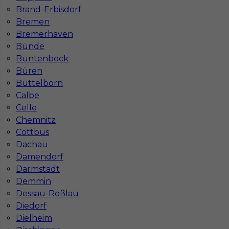
Brand-Erbisdorf
Bremen
Bremerhaven
Bünde
Buntenbock
Büren
Pomocnik murarza - praca za granicą w
Büttelborn
Niemczech
Calbe
Celle
Kategoria
Pracownicy fizyczni
,
Pomocnik
Chemnitz
Lokalizacja
Niemcy
,
Aachen
Cottbus
Dachau
Wymagane języki
Rosyjski podstawowy
,
Niemiecki
komunikatywny
,
Rosyjski komunikatywny
,
Niemiecki
Damendorf
podstawowy
Darmstadt
Demmin
Stawka
15 - 17 € / h
Dessau-Roßlau
Diedorf
Dielheim