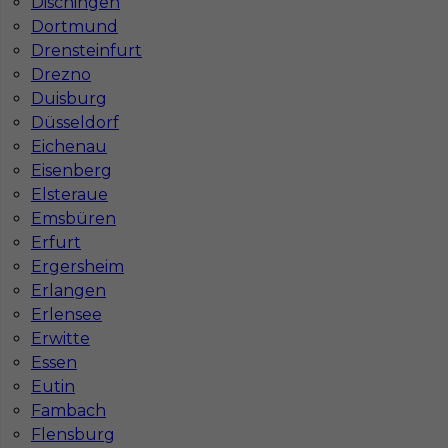
Dischingen
Dortmund
Drensteinfurt
Drezno
Duisburg
Düsseldorf
Eichenau
Ekipa budowlana - praca w Niemczech
Eisenberg
Elsteraue
Kategoria
Prace budowlane
,
Murarz
Emsbüren
Lokalizacja
Niemcy
,
Aachen
Erfurt
Ergersheim
Wymagane języki
Niemiecki komunikatywny
Erlangen
Stawka
16 - 20 € / h
Erlensee
Erwitte
Essen
Eutin
Fambach
Flensburg