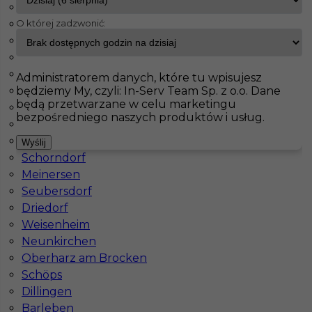
Brieselang
O której zadzwonić:
Maintal
InServ
Oferty pracy
Aachen
Haiterbach
Badendorf
Pokaż filtr
Albig
Administratorem danych, które tu wpisujesz
będziemy My, czyli: In-Serv Team Sp. z o.o. Dane
Pasenbach
będą przetwarzane w celu marketingu
Klettgau
bezpośredniego naszych produktów i usług.
Thale
Bisingen
Wyślij
Schorndorf
Meinersen
Seubersdorf
Driedorf
Praca za granicą dla murarza (m/k)
Weisenheim
Neunkirchen
Kategoria
Prace budowlane
,
Murarz
Oberharz am Brocken
Lokalizacja
Niemcy
,
Aachen
Schöps
Dillingen
Wymagane języki
Niemiecki komunikatywny
,
Rosyjski
Barleben
komunikatywny