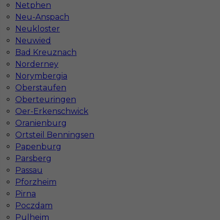
Netphen
Neu-Anspach
Czy praca w Niemczech bez języka jest
możliwa?
Neukloster
Neuwied
Bad Kreuznach
Norderney
Norymbergia
Oberstaufen
Oberteuringen
Oer-Erkenschwick
Oranienburg
Ortsteil Benningsen
Papenburg
Parsberg
Mapa ofert pracy
Passau
Mapa kategorii
Pforzheim
Pirna
Poczdam
Informacje w sprawie pracy
Pulheim