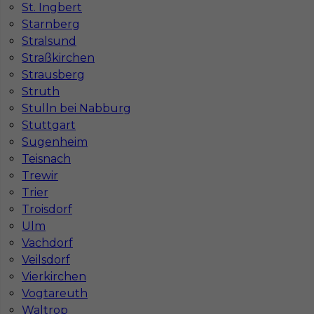
St. Ingbert
Praca Magdeburg
Praca Stuttgar
Starnberg
Stralsund
Straßkirchen
Strausberg
Struth
Stulln bei Nabburg
Stuttgart
Sugenheim
Teisnach
Trewir
Trier
Troisdorf
Ulm
Vachdorf
Veilsdorf
Vierkirchen
Vogtareuth
Waltrop