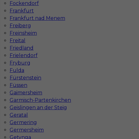
Fockendorf
Frankfurt
Frankfurt nad Menem
Freiberg
Murarz - praca w Niemczech
Freinsheim
Freital
Kategoria
Murarz
Friedland
Lokalizacja
Niemcy
,
Aachen
Frielendorf
Fryburg
Wymagane języki
Niemiecki komunikatywny
,
Rosyjski
Fulda
komunikatywny
Fürstenstein
Stawka
15 - 16 € / h
Füssen
Gaimersheim
Garmisch-Partenkirchen
Geislingen an der Steig
Geratal
Germering
Germersheim
Getynga