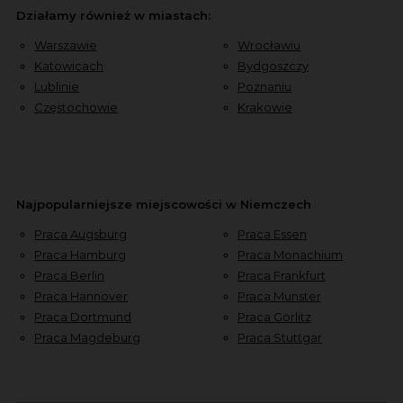
Działamy również w miastach:
Warszawie
Wrocławiu
Katowicach
Bydgoszczy
Lublinie
Poznaniu
Częstochowie
Krakowie
Najpopularniejsze miejscowości w Niemczech
Praca Augsburg
Praca Essen
Praca Hamburg
Praca Monachium
Praca Berlin
Praca Frankfurt
Praca Hannover
Praca Munster
Praca Dortmund
Praca Görlitz
Praca Magdeburg
Praca Stuttgar