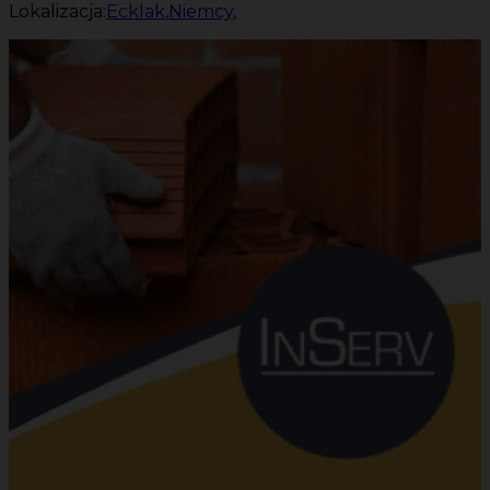
Lokalizacja:
Ecklak
,
Niemcy
,