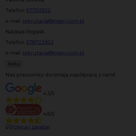
Telefon:
577511922
e-mail:
rekrutacja@inserv.com.pl
Natasza Rogasik
Telefon:
578722922
e-mail:
rekrutacja@inserv.com.pl
Aplikuj
Nasi pracownicy doceniają współpracę z nami!
4.3/5
4.8/5