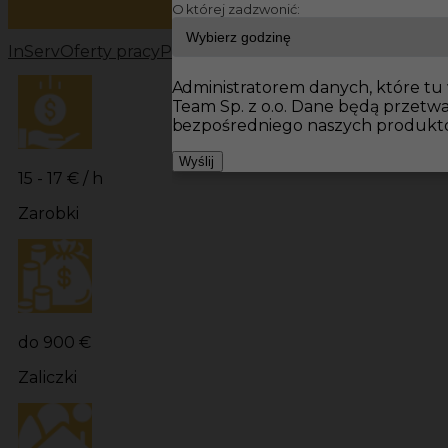
O której zadzwonić:
InServ
Oferty pracy
Pracownicy fizyczni Niemcy
Pracowni
Administratorem danych, które tu 
Team Sp. z o.o. Dane będą przetw
bezpośredniego naszych produktó
Wyślij
15 - 17 € / h
Zarobki
do 900 €
Zaliczki