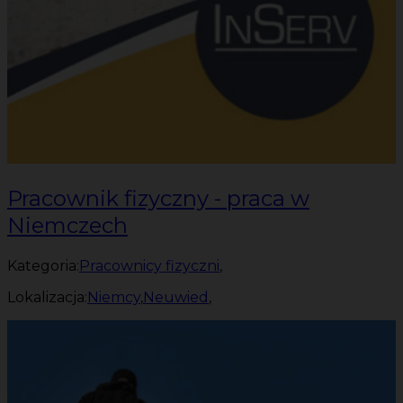
Pracownik fizyczny - praca w
Niemczech
Kategoria:
Pracownicy fizyczni
,
Lokalizacja:
Niemcy
,
Neuwied
,