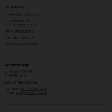
Dane firmy
In-Serv Team Sp. z o.o.
ul. Bóżnicza 15/6
61-751 Poznań, Polen
NIP: PL7831822725
KRS: 0000855600
REGON: 386807002
Administracja
ul. Murawa 12-18 E1
61-655 Poznań
Tel:
+48 795 988 288
Deutsch:
+49 1523 7988729
E-mail:
info@inserv.com.pl