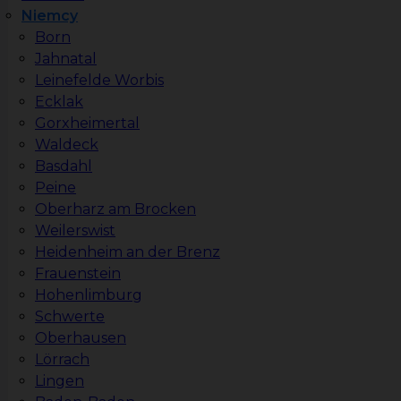
Niemcy
Born
Jahnatal
Leinefelde Worbis
Ecklak
Gorxheimertal
Waldeck
Basdahl
Peine
Oberharz am Brocken
Weilerswist
Heidenheim an der Brenz
Frauenstein
Hohenlimburg
Schwerte
Oberhausen
Lörrach
Lingen