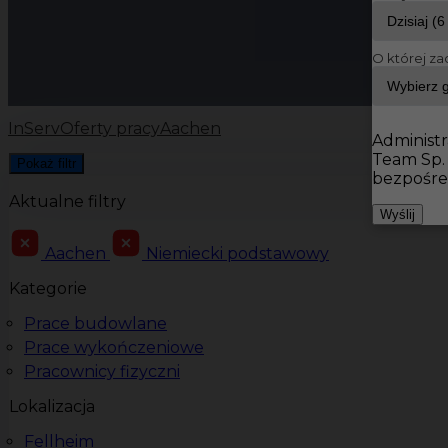
O której za
InServ
Oferty pracy
Aachen
Administr
Team Sp.
Pokaż filtr
bezpośre
Aktualne filtry
Wyślij
Aachen
Niemiecki podstawowy
Kategorie
Prace budowlane
Prace wykończeniowe
Pracownicy fizyczni
Lokalizacja
Fellheim