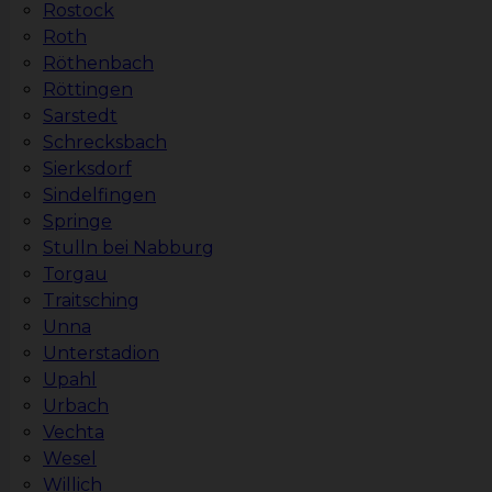
Rostock
Roth
Röthenbach
Röttingen
Sarstedt
Schrecksbach
Sierksdorf
Sindelfingen
Springe
Stulln bei Nabburg
Torgau
Traitsching
Unna
Unterstadion
Upahl
Urbach
Vechta
Wesel
Willich