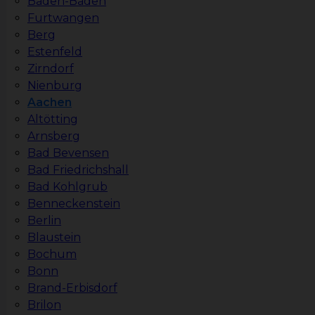
Baden-Baden
Furtwangen
Berg
Estenfeld
Zirndorf
Nienburg
Aachen
Altötting
Arnsberg
Bad Bevensen
Bad Friedrichshall
Bad Kohlgrub
Benneckenstein
Berlin
Blaustein
Bochum
Bonn
Brand-Erbisdorf
Brilon