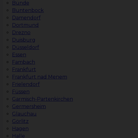
Bünde
Buntenbock
Damendorf
Dortmund
Drezno
Duisburg
Düsseldorf
Essen
Fambach
Frankfurt
Frankfurt nad Menem
Frielendorf
Füssen
Garmisch-Partenkirchen
Germersheim
Glauchau
Görlitz
Hagen
Halle