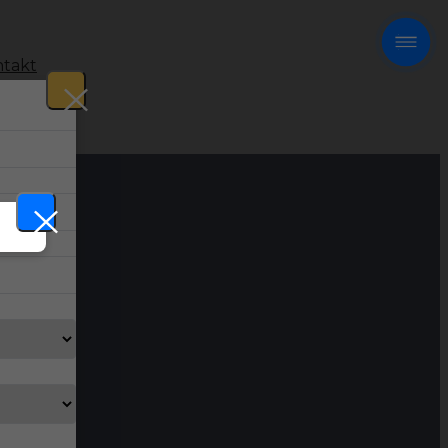
takt
!