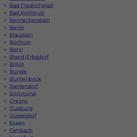
Niemiecki podstawowy
Bad Friedrichshall
Bad Kohlgrub
Stawka
12 - 14 € / h
Benneckenstein
Berlin
1
Blaustein
Bochum
Znaleziono 1 wyników
Bonn
Brand-Erbisdorf
Brilon
Bünde
Buntenbock
Najczęściej zadawane pytania (FAQ)
Damendorf
Dortmund
Drezno
Jak znaleźć pracę za granicą?
Duisburg
Düsseldorf
Essen
Czy praca Niemcy na budowie nadal się
Fambach
opłaca przy obecnych kosztach życia?