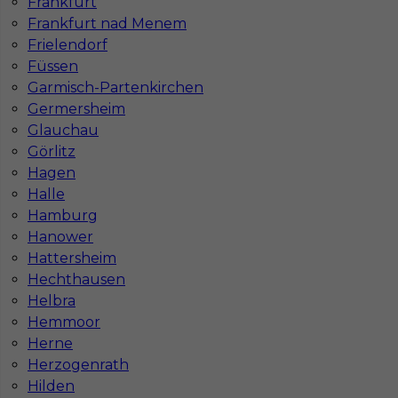
Frankfurt
Frankfurt nad Menem
Frielendorf
Gdzie do pracy za granicę?
Füssen
Garmisch-Partenkirchen
Germersheim
Co to jest Gewerbe?
Glauchau
Görlitz
Czy praca w Niemczech na budowie jest
Hagen
bezpieczna pod kątem BHP?
Halle
Hamburg
Hanower
Jakie kursy warto zrobić, aby praca za
Hattersheim
granicą była lepiej płatna?
Hechthausen
Helbra
Hemmoor
Czy praca w Niemczech bez języka jest
Herne
możliwa?
Herzogenrath
Hilden