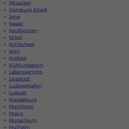
Hitzacker
Homburg-Einöd
Jena
Kassel
Kaufbeuren
Kirkel
Kohlscheid
Köln
Krefeld
Mapa ofert pracy
Kühlungsborn
Mapa kategorii
Laberweinting
Lippstadt
Ludwigshafen
Informacje w sprawie pracy
Lustadt
Telefon:
793-577-977
Magdeburg
Mannheim
Moers
Monachium
Mulheim
Dane firmy