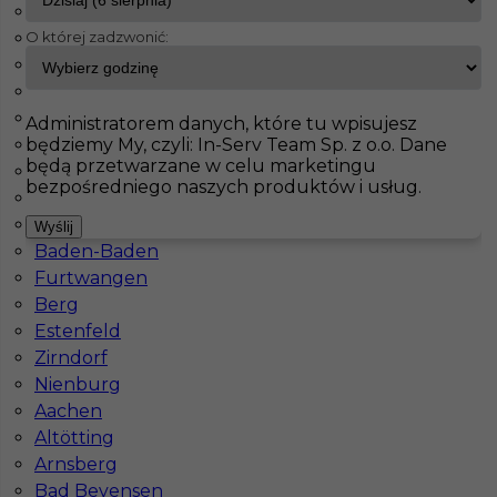
Oberharz am Brocken
O której zadzwonić:
Weilerswist
InServ
Oferty pracy
Essen
Heidenheim an der Brenz
Frauenstein
Pokaż filtr
Hohenlimburg
Administratorem danych, które tu wpisujesz
będziemy My, czyli: In-Serv Team Sp. z o.o. Dane
Schwerte
będą przetwarzane w celu marketingu
Oberhausen
bezpośredniego naszych produktów i usług.
Lörrach
Lingen
Wyślij
Baden-Baden
Furtwangen
Berg
Estenfeld
Praca regipsy w Niemczech
Zirndorf
Nienburg
Kategoria
Prace wykończeniowe
,
Monter Płyt GK
,
Aachen
Szpachlarz
Altötting
Lokalizacja
Niemcy
,
Essen
,
Frielendorf
Arnsberg
Bad Bevensen
Wymagane języki
Niemiecki komunikatywny
,