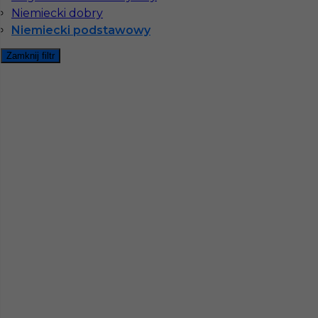
Niemiecki dobry
Niemiecki podstawowy
Zamknij filtr
InServ © 2014 – 2026 | Wszelkie prawa zastrzeżone