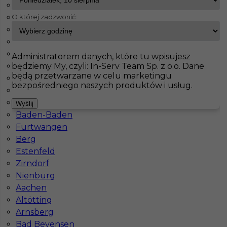
Oberharz am Brocken
O której zadzwonić:
Weilerswist
InServ
Oferty pracy
Ludwigshafen
Heidenheim an der Brenz
Frauenstein
Pokaż filtr
Hohenlimburg
Administratorem danych, które tu wpisujesz
będziemy My, czyli: In-Serv Team Sp. z o.o. Dane
Schwerte
będą przetwarzane w celu marketingu
Oberhausen
bezpośredniego naszych produktów i usług.
Lörrach
Lingen
Wyślij
Baden-Baden
Furtwangen
Berg
Estenfeld
Murarz bez języka - praca za granica
Zirndorf
Nienburg
Kategoria
Prace budowlane
,
Murarz
Aachen
Lokalizacja
Niemcy
,
Ludwigshafen
Altötting
Arnsberg
Wymagane języki
Niemiecki podstawowy
,
Bez języka
Bad Bevensen