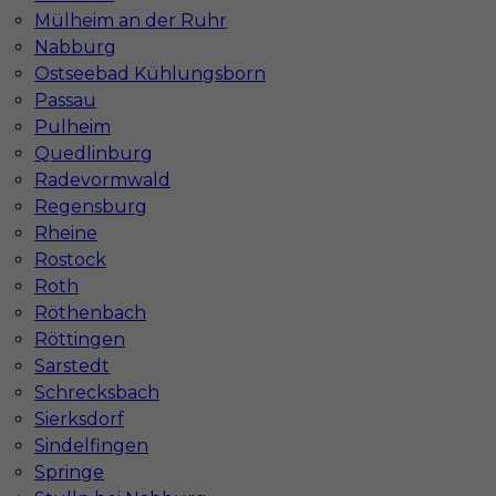
Mülheim an der Ruhr
Nabburg
Ostseebad Kühlungsborn
Passau
Pulheim
Mapa ofert pracy
Quedlinburg
Mapa kategorii
Radevormwald
Regensburg
Rheine
Informacje w sprawie pracy
Rostock
Telefon:
793-577-977
Roth
Röthenbach
Röttingen
Sarstedt
Schrecksbach
Dane firmy
Sierksdorf
In-Serv Team Sp. z o.o.
Sindelfingen
ul. Bóżnicza 15/6
61-751 Poznań, Polen
Springe