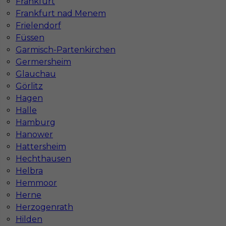
Frankfurt
1
Frankfurt nad Menem
Znaleziono 2 wyników
Frielendorf
Füssen
Garmisch-Partenkirchen
Germersheim
Glauchau
Görlitz
Najczęściej zadawane pytania (FAQ)
Hagen
Halle
Hamburg
Jak znaleźć pracę za granicą?
Hanower
Hattersheim
Hechthausen
Czy praca Niemcy na budowie nadal się
Helbra
opłaca przy obecnych kosztach życia?
Hemmoor
Herne
Herzogenrath
Gdzie do pracy za granicę?
Hilden