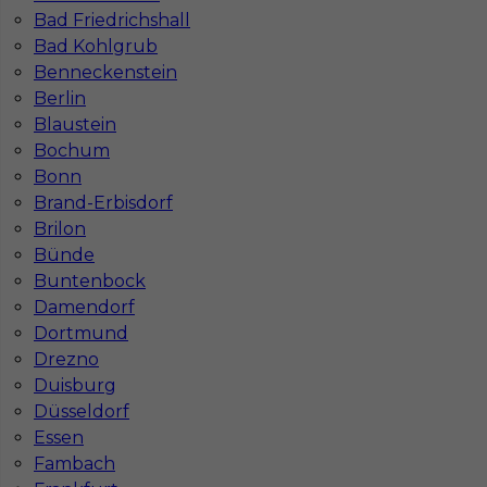
Stawka
16 - 18 € / h
Bad Friedrichshall
Bad Kohlgrub
Benneckenstein
Berlin
Blaustein
Bochum
Bonn
Brand-Erbisdorf
Brilon
Bünde
Buntenbock
Praca dla murarzy za granicą (Niemcy)
Damendorf
Kategoria
Prace budowlane
,
Murarz
Dortmund
Drezno
Lokalizacja
Niemcy
,
Ludwigshafen
Duisburg
Wymagane języki
Niemiecki podstawowy
Düsseldorf
Essen
Stawka
19 - 21 € / h
Fambach