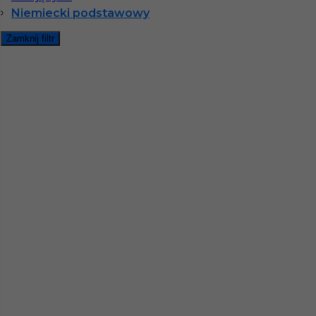
Niemiecki podstawowy
Zamknij filtr
Najpopularniejsze miejscowości w Niemczech
Praca Augsburg
Praca Essen
Praca Hamburg
Praca Monachium
Praca Berlin
Praca Frankfurt
Praca Hannover
Praca Munster
Praca Dortmund
Praca Görlitz
Praca Magdeburg
Praca Stuttgar