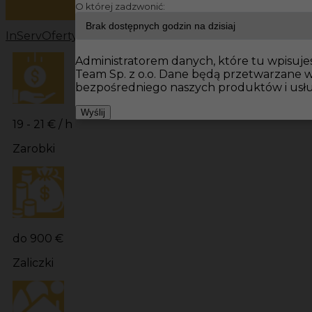
O której zadzwonić:
InServ
Oferty pracy
Prace budowlane Niemcy
Prace bu
Administratorem danych, które tu wpisujes
Team Sp. z o.o. Dane będą przetwarzane 
bezpośredniego naszych produktów i usłu
Wyślij
19 - 21 € / h
Zarobki
do 900 €
Zaliczki