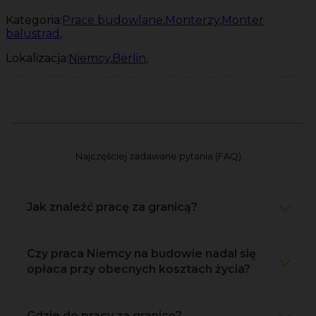
Kategoria:
Prace budowlane
,
Monterzy
,
Monter
balustrad
,
Lokalizacja:
Niemcy
,
Berlin
,
Najczęściej zadawane pytania (FAQ)
Jak znaleźć pracę za granicą?
Czy praca Niemcy na budowie nadal się
opłaca przy obecnych kosztach życia?
Gdzie do pracy za granicę?