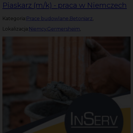
Piaskarz (m/k) - praca w Niemczech
Kategoria:
Prace budowlane
,
Betoniarz
,
Lokalizacja:
Niemcy
,
Germersheim
,