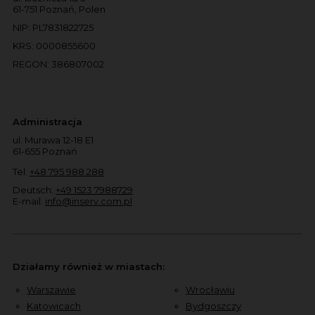
61-751 Poznań, Polen
NIP: PL7831822725
KRS: 0000855600
REGON: 386807002
Administracja
ul. Murawa 12-18 E1
61-655 Poznań
Tel:
+48 795 988 288
Deutsch:
+49 1523 7988729
E-mail:
info@inserv.com.pl
Działamy również w miastach:
Warszawie
Wrocławiu
Katowicach
Bydgoszczy