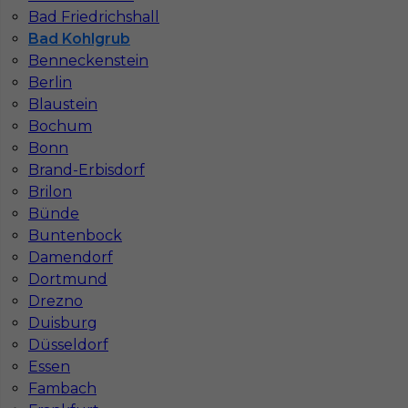
Bad Friedrichshall
Stawka
21 - 23 € / h
Bad Kohlgrub
Benneckenstein
1
Berlin
Blaustein
Znaleziono 1 wyników
Bochum
Bonn
Brand-Erbisdorf
Brilon
Bünde
Buntenbock
Najczęściej zadawane pytania (FAQ)
Damendorf
Dortmund
Drezno
Jak znaleźć pracę za granicą?
Duisburg
Düsseldorf
Czy praca Niemcy na budowie nadal się
Essen
opłaca przy obecnych kosztach życia?
Fambach