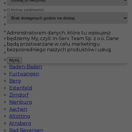
Oberharz am Brocken
O której zadzwonić:
Weilerswist
InServ
Oferty pracy
Bad Kohlgrub
Heidenheim an der Brenz
Frauenstein
Pokaż filtr
Hohenlimburg
Administratorem danych, które tu wpisujesz
będziemy My, czyli: In-Serv Team Sp. z o.o. Dane
Schwerte
będą przetwarzane w celu marketingu
Oberhausen
bezpośredniego naszych produktów i usług.
Lörrach
Lingen
Wyślij
Baden-Baden
Furtwangen
Berg
Estenfeld
Glazurnik - praca w Niemczech
Zirndorf
Nienburg
Kategoria
Prace wykończeniowe
,
Glazurnik /
Aachen
Płytkarz
Altötting
Lokalizacja
Niemcy
,
Bad Kohlgrub
Arnsberg
Bad Bevensen
Wymagane języki
Niemiecki podstawowy