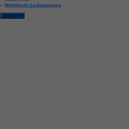
Niemiecki podstawowy
Zamknij filtr
InServ © 2014 – 2026 | Wszelkie prawa zastrzeżone
Witryna korzysta z ciasteczek