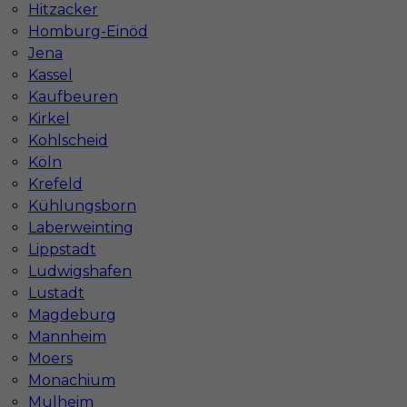
Hitzacker
Homburg-Einöd
Jena
Kassel
Kaufbeuren
Kirkel
Kohlscheid
Köln
Mapa ofert pracy
Krefeld
Mapa kategorii
Kühlungsborn
Laberweinting
Lippstadt
Informacje w sprawie pracy
Ludwigshafen
Telefon:
793-577-977
Lustadt
Magdeburg
Mannheim
Moers
Monachium
Dane firmy
Mulheim