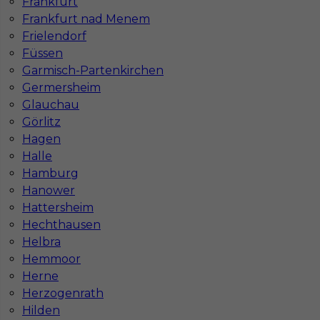
Frankfurt
Frankfurt nad Menem
Gdzie do pracy za granicę?
Frielendorf
Füssen
Garmisch-Partenkirchen
Co to jest Gewerbe?
Germersheim
Glauchau
Czy praca w Niemczech na budowie jest
Görlitz
bezpieczna pod kątem BHP?
Hagen
Halle
Hamburg
Jakie kursy warto zrobić, aby praca za
Hanower
granicą była lepiej płatna?
Hattersheim
Hechthausen
Helbra
Czy praca w Niemczech bez języka jest
Hemmoor
możliwa?
Herne
Herzogenrath
Hilden