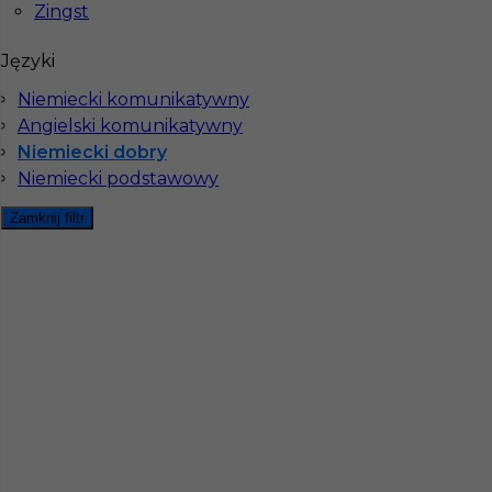
Niemiecki dobry
,
Niemiecki komunikatywny
Zingst
Stawka
10 - € / h
Języki
Niemiecki komunikatywny
Angielski komunikatywny
Niemiecki dobry
Niemiecki podstawowy
Zamknij filtr
Praca w Niemczech dla Murarza - okolice
Essen
Kategoria
Prace budowlane
,
Murarz
Lokalizacja
Niemcy
,
Essen
Wymagane języki
Niemiecki dobry
,
Niemiecki
komunikatywny