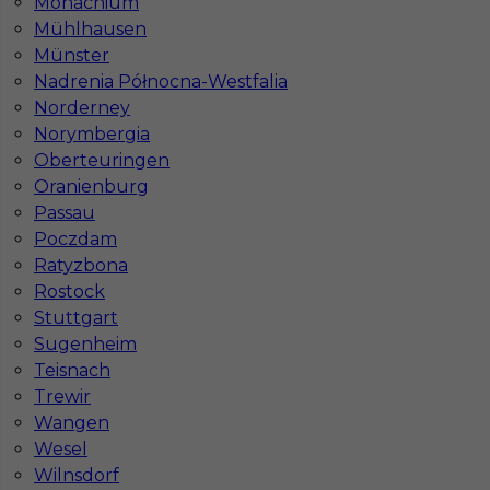
Monachium
Niemiecki dobry
Mühlhausen
Stawka
15 - € / h
Münster
Nadrenia Północna-Westfalia
Norderney
Norymbergia
Oberteuringen
Oranienburg
Passau
Poczdam
Ratyzbona
Rostock
Praca w Niemczech dla Pomocnika Murarza -
Stuttgart
Essen
Sugenheim
Teisnach
Kategoria
Prace budowlane
,
Pracownicy fizyczni
,
Trewir
Pomocnik
Wangen
Lokalizacja
Niemcy
,
Essen
Wesel
Wilnsdorf
Wymagane języki
Angielski komunikatywny
,