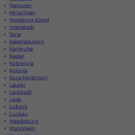
komunikatywny
Hanower
Hirzenhain
Stawka
15 - 17 € / h
Homburg-Einöd
Ingolstadt
Jena
Kaiserslautern
Karlsruhe
Kassel
Koblencja
Kolonia
Korschenbroich
Lauter
Praca w Niemczech: wymiana stropów
Lippstadt
drewnianych na betonowe 15€/h
Lipsk
Lübeck
Kategoria
Prace budowlane
,
montaż sufitów
Luckau
Lokalizacja
Niemcy
,
Essen
Magdeburg
Mannheim
Wymagane języki
Niemiecki komunikatywny
,