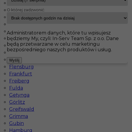
Bonn
O której zadzwonić:
Chemnitz
InServ
Oferty pracy
Essen
Darmstadt
Dortmund
Pokaż filtr
Drezno
Administratorem danych, które tu wpisujesz
będziemy My, czyli: In-Serv Team Sp. z o.o. Dane
Duisburg
będą przetwarzane w celu marketingu
Düsseldorf
bezpośredniego naszych produktów i usług.
Erfurt
Essen
Wyślij
Flensburg
Frankfurt
Freiberg
Fulda
Cieśla szalunkowy / zbrojarz praca zagranica
Getynga
Görlitz
Kategoria
Prace budowlane
,
Betoniarz
,
Cieśla
Greifswald
szalunkowy
,
Zbrojarz
Grimma
Lokalizacja
Niemcy
,
Essen
Gubin
Hamburg
Wymagane języki
Niemiecki dobry
,
Niemiecki