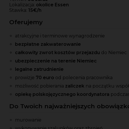
Lokalizacja:
okolice Essen
Stawka:
15€/h
Oferujemy
atrakcyjne i terminowe wynagrodzenie
bezpłatne zakwaterowanie
całkowity zwrot kosztów przejazdu
do Niemiec
ubezpieczenie na terenie Niemiec
legalne zatrudnienie
prowizje
70 euro
od polecenia pracownika
możliwość pobierania
zaliczek
na początku współ
opiekę polskojęzycznego koordynatora
podczas
Do Twoich najważniejszych obowiązkó
murowanie
wykonywanie szalunków oraz zbrojeń