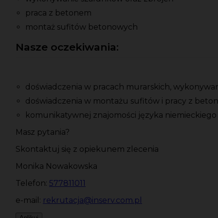
praca z betonem
montaż sufitów betonowych
Nasze oczekiwania:
doświadczenia w pracach murarskich, wykonywan
doświadczenia w montażu sufitów i pracy z bet
komunikatywnej znajomości języka niemieckiego
Masz pytania?
Skontaktuj się z opiekunem zlecenia
Monika Nowakowska
Telefon:
577811011
e-mail:
rekrutacja@inserv.com.pl
Aplikuj