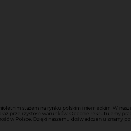
ioletnim stażem na rynku polskim i niemieckim. W nasze
 oraz przejrzystość warunków. Obecnie rekrutujemy pr
ność w Polsce. Dzięki naszemu doświadczeniu znamy po