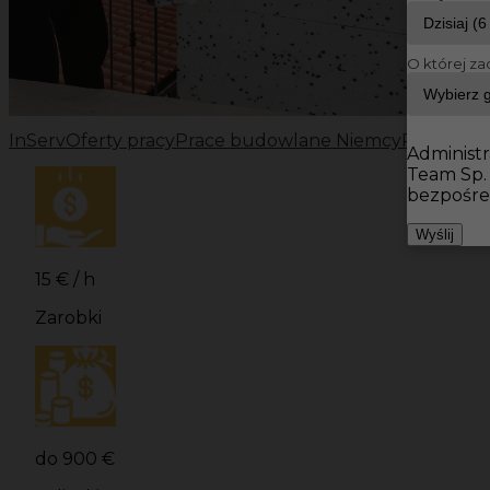
O której za
InServ
Oferty pracy
Prace budowlane Niemcy
Prace bu
Administr
Team Sp.
bezpośre
Wyślij
15 € / h
Zarobki
do 900 €