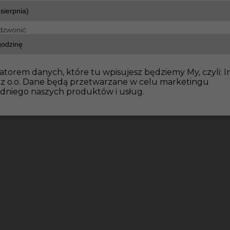
dzwonić:
dowlane
Praca w Niemczech: wymiana stropów drewnian
atorem danych, które tu wpisujesz będziemy My, czyli: I
 z o.o. Dane będą przetwarzane w celu marketingu
dniego naszych produktów i usług.