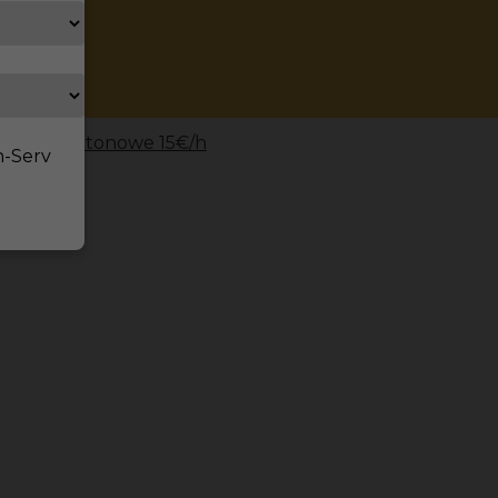
ych na betonowe 15€/h
n-Serv