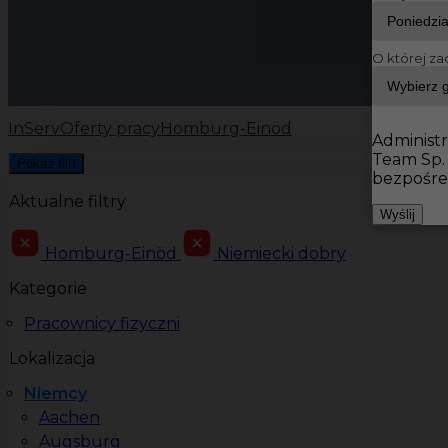
O której za
InServ
Oferty pracy
Homburg-Einöd
Administr
Team Sp.
Pokaż filtr
bezpośre
Aktualne filtry
Wyślij
Homburg-Einöd
Niemiecki dobry
Kategorie
Pracownicy fizyczni
Lokalizacja
Niemcy
Aachen
Augsburg