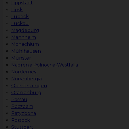
Lippstadt
Lipsk
Lübeck
Luckau
Magdeburg
Mannheim
Monachium
Mühlhausen
Münster
Nadrenia Północna-Westfalia
Norderney
Norymbergia
Oberteuringen
Oranienburg
Passau
Poczdam
Ratyzbona
Rostock
Stuttgart