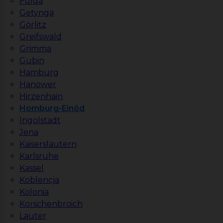
Fulda
Getynga
Görlitz
Greifswald
Grimma
Gubin
Hamburg
Hanower
Hirzenhain
Homburg-Einöd
Ingolstadt
Jena
Kaiserslautern
Karlsruhe
Kassel
Koblencja
Kolonia
Korschenbroich
Lauter