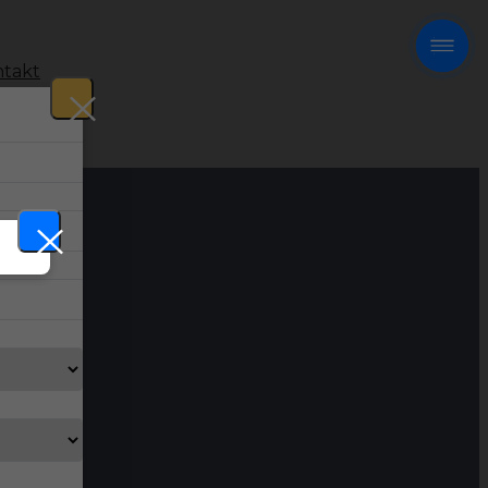
takt
!