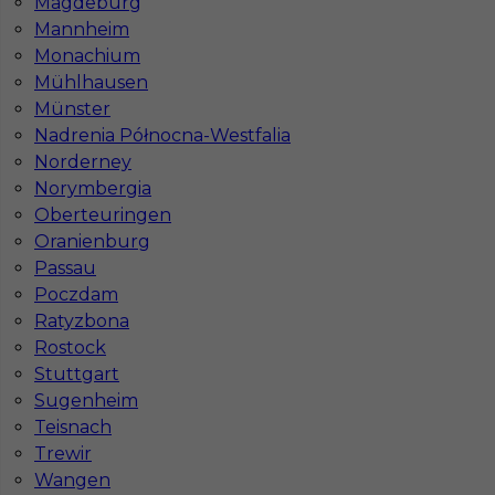
Magdeburg
Mannheim
Monachium
Mühlhausen
Münster
Nadrenia Północna-Westfalia
Norderney
Norymbergia
Oberteuringen
Oranienburg
Praca zbrojarz betoniarz w Niemczech
Passau
Kategoria
Prace budowlane
,
Betoniarz
,
Zbrojarz
Poczdam
Ratyzbona
Lokalizacja
Niemcy
,
Lipsk
Rostock
Wymagane języki
Niemiecki komunikatywny
,
Stuttgart
Niemiecki dobry
Sugenheim
Teisnach
Stawka
14 - 16 € / h
Trewir
Wangen