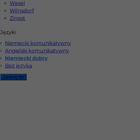
Wesel
Wilnsdorf
Zingst
Języki
Niemiecki komunikatywny
Angielski komunikatywny
Rozbiórki Niemcy okolice Lipska, 12€
Niemiecki dobry
Bez języka
Kategoria
Pracownicy fizyczni
,
Prace wyburzeniowe
Zamknij filtr
Lokalizacja
Niemcy
,
Lipsk
Wymagane języki
Niemiecki dobry
,
Niemiecki
komunikatywny
Stawka
12 - € / h