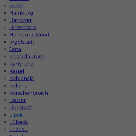
Stawka
21 - 23
Gubin
Hamburg
Hanower
Hirzenhain
Homburg-Einöd
Ingolstadt
Jena
Kaiserslautern
Karlsruhe
Kassel
Koblencja
Dekarz / blacharz praca Niemcy
Kolonia
Kategoria
Prace budowlane
,
Dekarz
Korschenbroich
Lauter
Lokalizacja
Niemcy
,
Drezno
,
Lipsk
Lippstadt
Wymagane języki
Niemiecki dobry
,
Niemiecki
Lipsk
komunikatywny
Lübeck
Stawka
15 - 17 € / h
Luckau