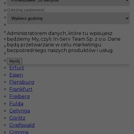
Bielefeld
O której zadzwonić:
Bochum
InServ
Oferty pracy
Lipsk
Bonn
Chemnitz
Pokaż filtr
Darmstadt
Administratorem danych, które tu wpisujesz
będziemy My, czyli: In-Serv Team Sp. z o.o. Dane
Dortmund
będą przetwarzane w celu marketingu
Drezno
bezpośredniego naszych produktów i usług.
Duisburg
Düsseldorf
Wyślij
Erfurt
Essen
Flensburg
Frankfurt
Praca dla Dekarza - Niemcy
Freiberg
Fulda
Kategoria
Prace budowlane
,
Dekarz
Getynga
Lokalizacja
Niemcy
,
Lipsk
Görlitz
Greifswald
Wymagane języki
Niemiecki dobry
Grimma