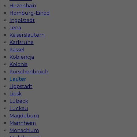
Hirzenhain
Stawka
16 - 18 € / h
Homburg-Einöd
Ingolstadt
1
Jena
Kaiserslautern
Znaleziono 1 wyników
Karlsruhe
Kassel
Koblencja
Kolonia
Korschenbroich
Lauter
Najczęściej zadawane pytania (FAQ)
Lippstadt
Lipsk
Lübeck
Jak znaleźć pracę za granicą?
Luckau
Magdeburg
Czy praca Niemcy na budowie nadal się
Mannheim
opłaca przy obecnych kosztach życia?
Monachium