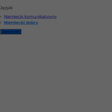
Języki
Niemiecki komunikatywny
Niemiecki dobry
Zamknij filtr
Mapa ofert pracy
Mapa kategorii
Informacje w sprawie pracy
Telefon:
793-577-977
Dane firmy