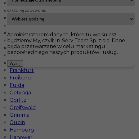
Chemnitz
O której zadzwonić:
Darmstadt
InServ
Oferty pracy
Lauter
Dortmund
Drezno
Pokaż filtr
Duisburg
Administratorem danych, które tu wpisujesz
będziemy My, czyli: In-Serv Team Sp. z o.o. Dane
Düsseldorf
będą przetwarzane w celu marketingu
Erfurt
bezpośredniego naszych produktów i usług.
Essen
Flensburg
Wyślij
Frankfurt
Freiberg
Fulda
Getynga
Dekarz cieśla praca za granicą
Görlitz
Greifswald
Kategoria
Prace budowlane
,
Dekarz
Grimma
Lokalizacja
Niemcy
,
Lauter
Gubin
Hamburg
Wymagane języki
Niemiecki komunikatywny
,
Hanower
Niemiecki dobry