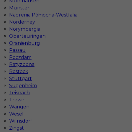
Mühlhausen
Münster
Gdzie do pracy za granicę?
Nadrenia Północna-Westfalia
Norderney
Norymbergia
Co to jest Gewerbe?
Oberteuringen
Oranienburg
Czy praca w Niemczech na budowie jest
Passau
bezpieczna pod kątem BHP?
Poczdam
Ratyzbona
Rostock
Jakie kursy warto zrobić, aby praca za
Stuttgart
granicą była lepiej płatna?
Sugenheim
Teisnach
Trewir
Czy praca w Niemczech bez języka jest
Wangen
możliwa?
Wesel
Wilnsdorf
Zingst