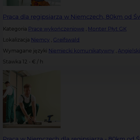
Praca dla regipsiarza w Niemczech, 80km od Ś
Kategoria
Prace wykończeniowe
,
Monter Płyt GK
Lokalizacja
Niemcy
,
Greifswald
Wymagane języki
Niemiecki komunikatywny
,
Angiels
Stawka
12 - € / h
Praca w Niemczech dla regipsiarza - 80km od 