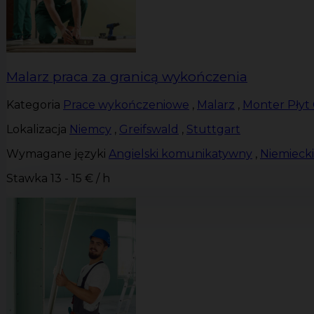
Malarz praca za granicą wykończenia
Kategoria
Prace wykończeniowe
,
Malarz
,
Monter Płyt
Lokalizacja
Niemcy
,
Greifswald
,
Stuttgart
Wymagane języki
Angielski komunikatywny
,
Niemieck
Stawka
13 - 15 € / h