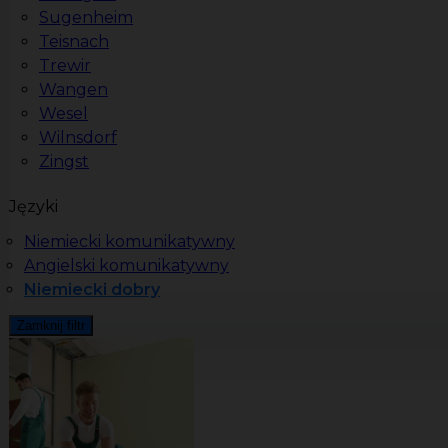
Sugenheim
Teisnach
Trewir
Wangen
Wesel
Wilnsdorf
Zingst
Języki
Niemiecki komunikatywny
Angielski komunikatywny
Niemiecki dobry
Zamknij filtr