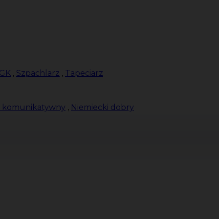
 GK
,
Szpachlarz
,
Tapeciarz
i komunikatywny
,
Niemiecki dobry