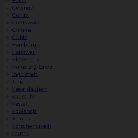
Fulda
Getynga
Görlitz
Greifswald
Grimma
Gubin
Hamburg
Hanower
Hirzenhain
Homburg-Einöd
Ingolstadt
Jena
Kaiserslautern
Karlsruhe
Kassel
Koblencja
Kolonia
Korschenbroich
Lauter