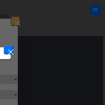
takt
!