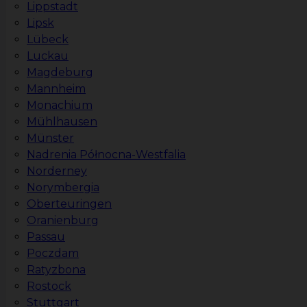
Lippstadt
Lipsk
Lübeck
Luckau
Magdeburg
Mannheim
Monachium
Mühlhausen
Münster
Nadrenia Północna-Westfalia
Norderney
Norymbergia
Oberteuringen
Oranienburg
Passau
Poczdam
Ratyzbona
Rostock
Stuttgart