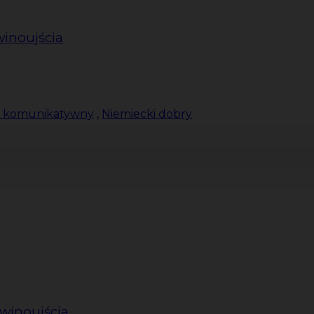
winoujścia
ki komunikatywny
,
Niemiecki dobry
Świnoujścia