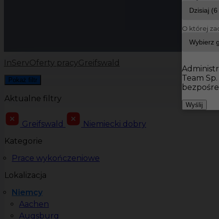
O której za
InServ
Oferty pracy
Greifswald
Administr
Team Sp.
Pokaż filtr
bezpośre
Aktualne filtry
Wyślij
Greifswald
Niemiecki dobry
Kategorie
Prace wykończeniowe
Lokalizacja
Niemcy
Aachen
Augsburg